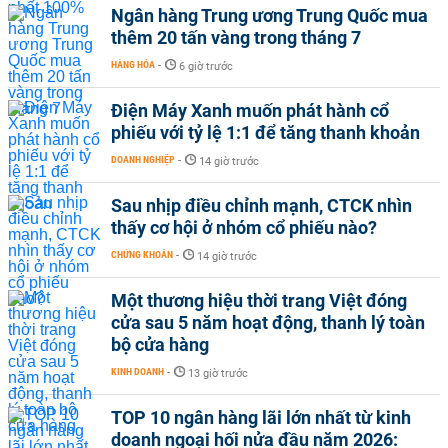
Ngân hàng Trung ương Trung Quốc mua
thêm 20 tấn vàng trong tháng 7
HÀNG HÓA
-
6 giờ trước
Điện Máy Xanh muốn phát hành cổ
phiếu với tỷ lệ 1:1 để tăng thanh khoản
DOANH NGHIỆP
-
14 giờ trước
Sau nhịp điều chỉnh mạnh, CTCK nhìn
thấy cơ hội ở nhóm cổ phiếu nào?
CHỨNG KHOÁN
-
14 giờ trước
Một thương hiệu thời trang Việt đóng
cửa sau 5 năm hoạt động, thanh lý toàn
bộ cửa hàng
KINH DOANH
-
13 giờ trước
TOP 10 ngân hàng lãi lớn nhất từ kinh
doanh ngoại hối nửa đầu năm 2026: