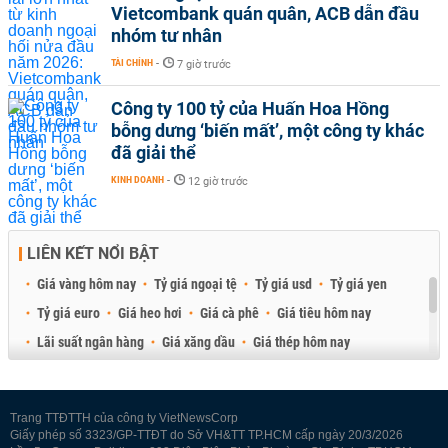
Vietcombank quán quân, ACB dẫn đầu
nhóm tư nhân
TÀI CHÍNH
-
7 giờ trước
Công ty 100 tỷ của Huấn Hoa Hồng
bỗng dưng ‘biến mất’, một công ty khác
đã giải thể
KINH DOANH
-
12 giờ trước
LIÊN KẾT NỔI BẬT
Giá vàng hôm nay
Tỷ giá ngoại tệ
Tỷ giá usd
Tỷ giá yen
Tỷ giá euro
Giá heo hơi
Giá cà phê
Giá tiêu hôm nay
Lãi suất ngân hàng
Giá xăng dầu
Giá thép hôm nay
Giá sầu riêng
Giá thịt heo
Giá gạo
Giá cao su
Best Retail Brokers
Diễn đàn đầu tư Việt Nam 2026
Trang TTĐTTH của công ty VietNewsCorp
Giấy phép số 3323/GP-TTĐT do Sở VH&TT TP.HCM cấp ngày 20/3/2026