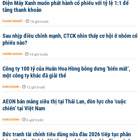
Điện Máy Xanh muốn phát hành cổ phiếu với tỷ lệ 1:1 để
tăng thanh khoản
DOANH NGHIỆP
-
14 giờ trước
Sau nhịp điều chỉnh mạnh, CTCK nhìn thấy cơ hội ở nhóm cổ
phiếu nào?
CHỨNG KHOÁN
-
14 giờ trước
Công ty 100 tỷ của Huấn Hoa Hồng bỗng dưng ‘biến mất’,
một công ty khác đã giải thể
KINH DOANH
-
12 giờ trước
AEON bán mảng siêu thị tại Thái Lan, dồn lực cho ‘cuộc
chiến’ tại Việt Nam
KINH DOANH
-
6 giờ trước
Bức tranh tài chính tiêu dùng nửa đầu 2026 tiếp tục phân