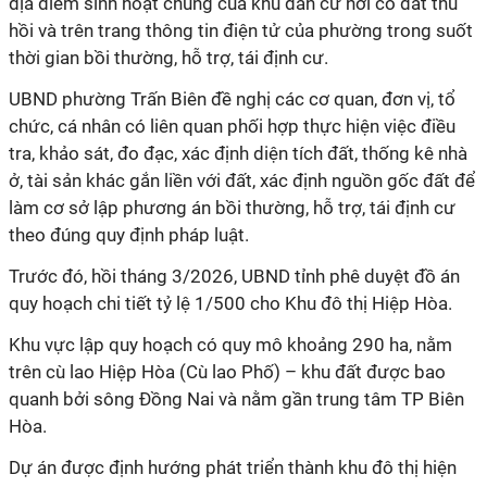
địa điểm sinh hoạt chung của khu dân cư nơi có đất thu
hồi và trên trang thông tin điện tử của phường trong suốt
thời gian bồi thường, hỗ trợ, tái định cư.
UBND phường Trấn Biên đề nghị các cơ quan, đơn vị, tổ
chức, cá nhân có liên quan phối hợp thực hiện việc điều
tra, khảo sát, đo đạc, xác định diện tích đất, thống kê nhà
ở, tài sản khác gắn liền với đất, xác định nguồn gốc đất để
làm cơ sở lập phương án bồi thường, hỗ trợ, tái định cư
theo đúng quy định pháp luật.
Trước đó, hồi tháng 3/2026, UBND tỉnh phê duyệt đồ án
quy hoạch chi tiết tỷ lệ 1/500 cho Khu đô thị Hiệp Hòa.
Khu vực lập quy hoạch có quy mô khoảng 290 ha, nằm
trên cù lao Hiệp Hòa (Cù lao Phố) – khu đất được bao
quanh bởi sông Đồng Nai và nằm gần trung tâm TP Biên
Hòa.
Dự án được định hướng phát triển thành khu đô thị hiện