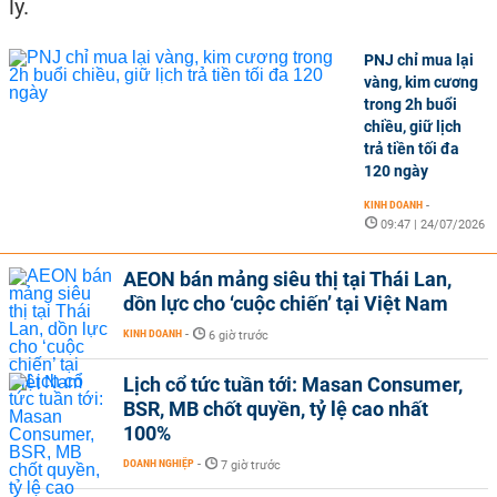
lý.
PNJ chỉ mua lại
vàng, kim cương
trong 2h buổi
chiều, giữ lịch
trả tiền tối đa
120 ngày
KINH DOANH
-
09:47 | 24/07/2026
AEON bán mảng siêu thị tại Thái Lan,
dồn lực cho ‘cuộc chiến’ tại Việt Nam
KINH DOANH
-
6 giờ trước
Lịch cổ tức tuần tới: Masan Consumer,
BSR, MB chốt quyền, tỷ lệ cao nhất
100%
DOANH NGHIỆP
-
7 giờ trước