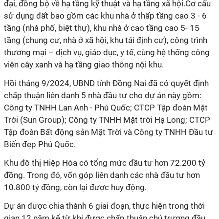
đại, đồng bộ về hạ tầng kỹ thuật và hạ tầng xã hội.Cơ cấu
sử dụng đất bao gồm các khu nhà ở thấp tầng cao 3 - 6
tầng (nhà phố, biệt thự), khu nhà ở cao tầng cao 5- 15
tầng (chung cư, nhà ở xã hội, khu tái định cư), công trình
thương mại – dịch vụ, giáo dục, y tế, cùng hệ thống công
viên cây xanh và hạ tầng giao thông nội khu.
Hồi tháng 9/2024, UBND tỉnh Đồng Nai đã có quyết định
chấp thuận liên danh 5 nhà đầu tư cho dự án này gồm:
Công ty TNHH Lan Anh - Phú Quốc; CTCP Tập đoàn Mặt
Trời (Sun Group); Công ty TNHH Mặt trời Hạ Long; CTCP
Tập đoàn Bất động sản Mặt Trời và Công ty TNHH Đầu tư
Biển đẹp Phú Quốc.
Khu đô thị Hiệp Hòa có tổng mức đầu tư hơn 72.200 tỷ
đồng. Trong đó, vốn góp liên danh các nhà đầu tư hơn
10.800 tỷ đồng, còn lại được huy động.
Dự án được chia thành 6 giai đoạn, thực hiện trong thời
gian 12 năm kể từ khi được chấp thuận chủ trương đầu