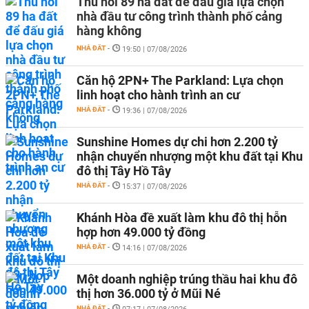
Thu hồi 89 ha đất để đấu giá lựa chọn
nhà đầu tư công trình thành phố cảng
hàng không
NHÀ ĐẤT
-
19:50 | 07/08/2026
Căn hộ 2PN+ The Parkland: Lựa chọn
linh hoạt cho hành trình an cư
NHÀ ĐẤT
-
19:36 | 07/08/2026
Sunshine Homes dự chi hơn 2.200 tỷ
nhận chuyển nhượng một khu đất tại Khu
đô thị Tây Hồ Tây
NHÀ ĐẤT
-
15:37 | 07/08/2026
Khánh Hòa đề xuất làm khu đô thị hỗn
hợp hơn 49.000 tỷ đồng
NHÀ ĐẤT
-
14:16 | 07/08/2026
Một doanh nghiệp trúng thầu hai khu đô
thị hơn 36.000 tỷ ở Mũi Né
NHÀ ĐẤT
-