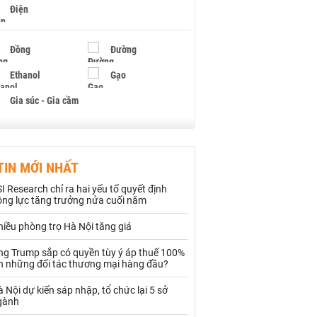
Điện
Đồng
Đường
Ethanol
Gạo
Gia súc - Gia cầm
Giấy
Gỗ
TIN MỚI NHẤT
Hạt điều
Hồ tiêu - Hạt tiêu
I Research chỉ ra hai yếu tố quyết định
Khí đốt
ộng lực tăng trưởng nửa cuối năm
iều phòng trọ Hà Nội tăng giá
Kim loại khác
Mắc ca
ng Trump sắp có quyền tùy ý áp thuế 100%
Muối
Ngũ cốc
ên những đối tác thương mại hàng đầu?
Nhựa - Hạt nhựa
 Nội dự kiến sáp nhập, tổ chức lại 5 sở
gành