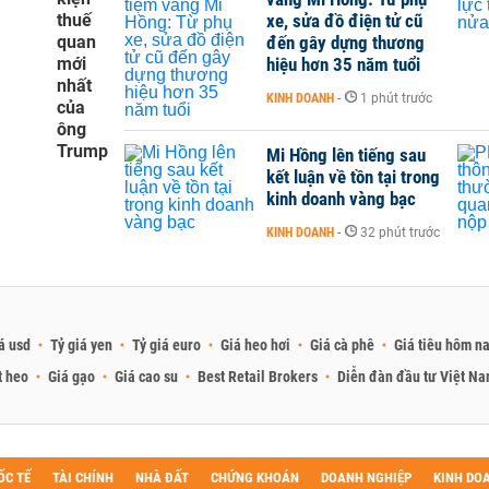
thuế
xe, sửa đồ điện tử cũ
quan
đến gây dựng thương
mới
hiệu hơn 35 năm tuổi
nhất
KINH DOANH
-
1 phút trước
của
ông
Trump
Mi Hồng lên tiếng sau
kết luận về tồn tại trong
kinh doanh vàng bạc
KINH DOANH
-
32 phút trước
á usd
Tỷ giá yen
Tỷ giá euro
Giá heo hơi
Giá cà phê
Giá tiêu hôm n
t heo
Giá gạo
Giá cao su
Best Retail Brokers
Diễn đàn đầu tư Việt N
ỐC TẾ
TÀI CHÍNH
NHÀ ĐẤT
CHỨNG KHOÁN
DOANH NGHIỆP
KINH DO