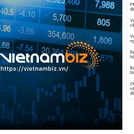
PN
đ
Vậ
că
V
n
Đạ
hà
Bả
th
C
và
đ