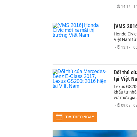
-
14:15 | 
[VMS 2016]
Honda Civic 
Việt Nam từ
-
13:17 | 
Đối thủ c
tại Việt N
Lexus GS200
khẩu tư nhâ
với mức giá 
-
09:08 | 
TÌM THEO NGÀY