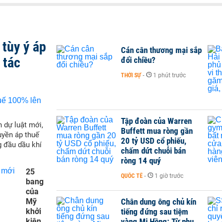
tùy ý áp
Cán cân thương mại sắp
 tác
đổi chiều?
THỜI SỰ
-
1 phút trước
Tập đoàn của Warren
 dự luật mới,
Buffett mua ròng gần
yền áp thuế
20 tỷ USD cổ phiếu,
g đầu dầu khí
chấm dứt chuỗi bán
ròng 14 quý
25
QUỐC TẾ
-
1 giờ trước
bang
của
Mỹ
Chân dung ông chủ kín
khởi
tiếng đứng sau tiệm
kiện
vàng Mi Hồng: Từ phụ