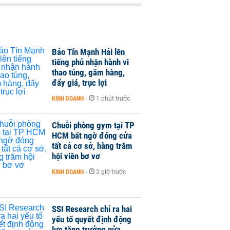
Bảo Tín Mạnh Hải lên
tiếng phủ nhận hành vi
thao túng, găm hàng,
đẩy giá, trục lợi
KINH DOANH
-
1 phút trước
Chuỗi phòng gym tại TP
HCM bất ngờ đóng cửa
tất cả cơ sở, hàng trăm
hội viên bơ vơ
KINH DOANH
-
2 giờ trước
SSI Research chỉ ra hai
yếu tố quyết định động
lực tăng trưởng nửa