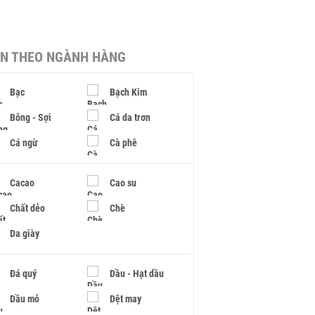
IN THEO NGÀNH HÀNG
Bạc
Bạch Kim
Bông - Sợi
Cá da trơn
Cá ngừ
Cà phê
Cacao
Cao su
Chất dẻo
Chè
Da giày
Đá quý
Dầu - Hạt dầu
Dầu mỏ
Dệt may