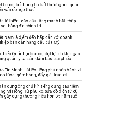
Palladium
Phân bón
J công bố thông tin bất thường liên quan
ến vấn đề nộp thuế
Rau - Củ -Quả
Sắt thép
n tải biển toàn cầu tăng mạnh bất chấp
Sữa
ng thẳng địa chính trị
iệt Nam là điểm đến hấp dẫn với doanh
ghiệp bán dẫn hàng đầu của Mỹ
Than
Thức ăn chăn nuôi
i biểu Quốc hội lo xung đột lợi ích khi ngân
Thủy hải sản khác
Tôm
ng quản lý tài sản đảm bảo trái phiếu
Vàng
o Tín Mạnh Hải lên tiếng phủ nhận hành vi
ao túng, găm hàng, đẩy giá, trục lợi
VLXD khác
Xăng dầu
hân dung ông chủ kín tiếng đứng sau tiệm
ng Mi Hồng: Từ phụ xe, sửa đồ điện tử cũ
Xi măng - Clynker
ến gây dựng thương hiệu hơn 35 năm tuổi