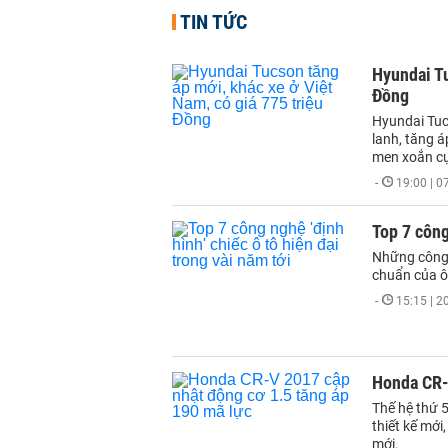
TIN TỨC
Hyundai Tu
Đồng
Hyundai Tuc
lanh, tăng á
men xoắn cự
-
19:00 | 
Top 7 công
Những công 
chuẩn của ô 
-
15:15 | 
Honda CR-
Thế hệ thứ 
thiết kế mới
mới.