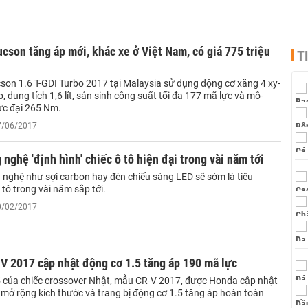
cson tăng áp mới, khác xe ở Việt Nam, có giá 775 triệu
T
son 1.6 T-GDI Turbo 2017 tại Malaysia sử dụng động cơ xăng 4 xy-
p, dung tích 1,6 lít, sản sinh công suất tối đa 177 mã lực và mô-
c đại 265 Nm.
07/06/2017
 nghệ 'định hình' chiếc ô tô hiện đại trong vài năm tới
nghệ như sợi carbon hay đèn chiếu sáng LED sẽ sớm là tiêu
tô trong vài năm sắp tới.
20/02/2017
V 2017 cập nhật động cơ 1.5 tăng áp 190 mã lực
5 của chiếc crossover Nhật, mẫu CR-V 2017, được Honda cập nhật
, mở rộng kích thước và trang bị động cơ 1.5 tăng áp hoàn toàn