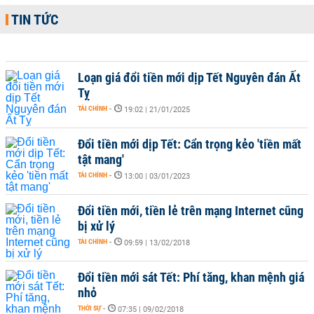
TIN TỨC
Loạn giá đổi tiền mới dịp Tết Nguyên đán Ất
Tỵ
TÀI CHÍNH
-
19:02 | 21/01/2025
Đổi tiền mới dịp Tết: Cẩn trọng kẻo 'tiền mất
tật mang'
TÀI CHÍNH
-
13:00 | 03/01/2023
Đổi tiền mới, tiền lẻ trên mạng Internet cũng
bị xử lý
TÀI CHÍNH
-
09:59 | 13/02/2018
Đổi tiền mới sát Tết: Phí tăng, khan mệnh giá
nhỏ
THỜI SỰ
-
07:35 | 09/02/2018