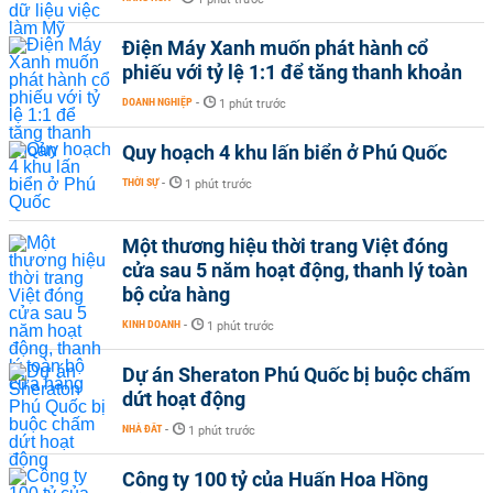
Điện Máy Xanh muốn phát hành cổ
phiếu với tỷ lệ 1:1 để tăng thanh khoản
DOANH NGHIỆP
-
1 phút trước
Quy hoạch 4 khu lấn biển ở Phú Quốc
THỜI SỰ
-
1 phút trước
Một thương hiệu thời trang Việt đóng
cửa sau 5 năm hoạt động, thanh lý toàn
bộ cửa hàng
KINH DOANH
-
1 phút trước
Dự án Sheraton Phú Quốc bị buộc chấm
dứt hoạt động
NHÀ ĐẤT
-
1 phút trước
Công ty 100 tỷ của Huấn Hoa Hồng