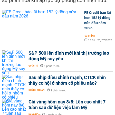
sự phân hóa khi áp lực dự phòng còn hiện hữu.
FE Credit báo lãi
hơn 152 tỷ đồng
nửa đầu năm
2026
TÀI CHÍNH
-
15:01 | 20/07/2026
S&P 500 lên đỉnh mới khi thị trường lao
động Mỹ suy yếu
QUỐC TẾ
-
1 phút trước
Sau nhịp điều chỉnh mạnh, CTCK nhìn
thấy cơ hội ở nhóm cổ phiếu nào?
CHỨNG KHOÁN
-
1 phút trước
Giá vàng hôm nay 8/8: Lên cao nhất 7
tuần sau dữ liệu việc làm Mỹ
HÀNG HÓA
-
1 phút trước