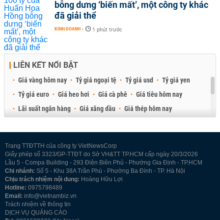
bỗng dưng ‘biến mất’, một công ty khác
đã giải thể
KINH DOANH
-
1 phút trước
LIÊN KẾT NỔI BẬT
Giá vàng hôm nay
Tỷ giá ngoại tệ
Tỷ giá usd
Tỷ giá yen
Tỷ giá euro
Giá heo hơi
Giá cà phê
Giá tiêu hôm nay
Lãi suất ngân hàng
Giá xăng dầu
Giá thép hôm nay
Giá sầu riêng
Giá thịt heo
Giá gạo
Giá cao su
Best Retail Brokers
Diễn đàn đầu tư Việt Nam 2026
Trang TTĐTTH của công ty VietNewsCorp
Giấy phép số 3323/GP-TTĐT do Sở VH&TT TP.HCM cấp ngày 20/3/2026
Lầu 5 - Compa Building - 293 Điện Biên Phủ - Phường Gia Định - TP.HCM
Chi nhánh:
Số 5 - Khu 38A Trần Phú - Phường Ba Đình - TP. Hà Nội
Chịu trách nhiệm nội dung:
Hoàng Hữu Lợi
Hotline:
0975798489
Email:
info@vietnambiz.vn
Trách nhiệm về thông tin
DỊCH VỤ QUẢNG CÁO