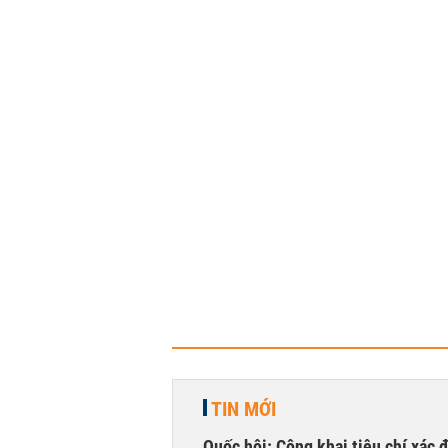
TIN MỚI
Quốc hội: Công khai tiêu chí xác