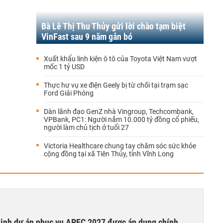
Bà Lê Thị Thu Thủy gửi lời chào tạm biệt
VinFast sau 9 năm gắn bó
Xuất khẩu linh kiện ô tô của Toyota Việt Nam vượt
mốc 1 tỷ USD
Thực hư vụ xe điện Geely bị từ chối tại trạm sạc
Ford Giải Phóng
Dàn lãnh đạo GenZ nhà Vingroup, Techcombank,
VPBank, PC1: Người nắm 10.000 tỷ đồng cổ phiếu,
người làm chủ tịch ở tuổi 27
Victoria Healthcare chung tay chăm sóc sức khỏe
cộng đồng tại xã Tiên Thủy, tỉnh Vĩnh Long
 định dự án phục vụ APEC 2027 được áp dụng chính