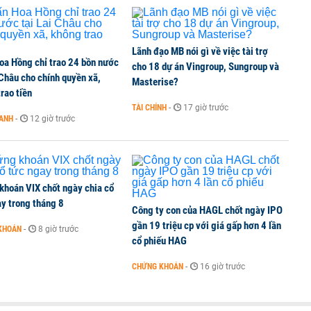
Lãnh đạo MB nói gì về việc tài trợ
oa Hồng chỉ trao 24 bồn nước
cho 18 dự án Vingroup, Sungroup và
 Châu cho chính quyền xã,
Masterise?
rao tiền
TÀI CHÍNH
-
17 giờ trước
OANH
-
12 giờ trước
khoán VIX chốt ngày chia cổ
y trong tháng 8
Công ty con của HAGL chốt ngày IPO
gần 19 triệu cp với giá gấp hơn 4 lần
KHOÁN
-
8 giờ trước
cổ phiếu HAG
CHỨNG KHOÁN
-
16 giờ trước