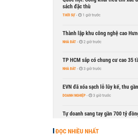
sách đặc thù
THỜI SỰ
-
1 giờ trước
Thành lập khu công nghệ cao Hưn
NHÀ ĐẤT
-
2 giờ trước
TP HCM sắp có chung cư cao 35 tầ
NHÀ ĐẤT
-
3 giờ trước
EVN đã xóa sạch lỗ lũy kế, thu g
DOANH NGHIỆP
-
3 giờ trước
Tự doanh sang tay gần 700 tỷ đồn
CHỨNG KHOÁN
-
4 giờ trước
ĐỌC NHIỀU NHẤT