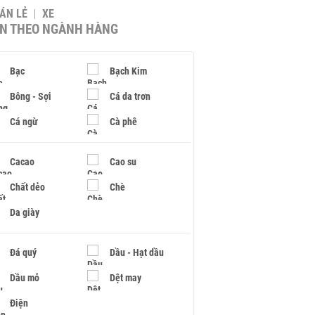
BÁN LẺ
XE
IN THEO NGÀNH HÀNG
Bạc
Bạch Kim
Bông - Sợi
Cá da trơn
Cá ngừ
Cà phê
Cacao
Cao su
Chất dẻo
Chè
Da giày
Đá quý
Dầu - Hạt dầu
Dầu mỏ
Dệt may
Điện