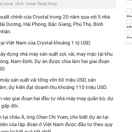
rystal. (Ảnh: Inside Retail Asia).
xuất chính của Crystal trong 20 năm qua với 5 nhà
 Hải Dương, Hải Phòng, Bắc Giang, Phú Thọ, Bình
nhân.
tại Việt Nam của Crystal khoảng 1 tỷ USD.
xây dựng nhà máy sản xuất sợi, vải, may mặc tại khu
ng, Nam Định. Dự án được chia làm hai giai đoạn
SD.
máy sản xuất vải tổng vốn 60 triệu USD, sản
 năm, dự kiến đạt doanh thu khoảng 110 triệu USD.
n vào giai đoạn hai đầu tư nhà máy may quần bò, dự
 gấp đôi.
 tại châu Á, ông Chan Chi Yuen, cho biết dự án tại
iên của tập đoàn ở Việt Nam được đầu tư theo quy
ng lại kết quả tốt nhất.