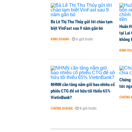
Bà Lê Thị Thu Thủy gửi lời chào tạm
Huấn H
biệt VinFast sau 9 năm gắn bó
tại Lai
không t
KINH DOANH
-
6 giờ trước
KINH D
Chứng 
NHNN cần tăng nắm giữ bao nhiêu cổ
tức nga
phiếu CTG để sở hữu tối thiểu 65%
VietinBank?
CHỨNG 
CHỨNG KHOÁN
-
8 giờ trước