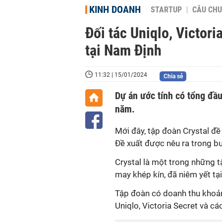
KINH DOANH
STARTUP
CÂU CHU
Đối tác Uniqlo, Victor
tại Nam Định
11:32 | 15/01/2024
Chia sẻ
Dự án ước tính có tổng đầu
năm.
Mới đây, tập đoàn Crystal đề
Đề xuất được nêu ra trong buổ
Crystal là một trong những t
may khép kín, đã niêm yết tạ
Tập đoàn có doanh thu khoảng
Uniqlo, Victoria Secret và c