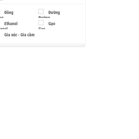
Đồng
Đường
Ethanol
Gạo
Gia súc - Gia cầm
Giấy
Gỗ
Hạt điều
Hồ tiêu - Hạt tiêu
Khí đốt
Kim loại khác
Mắc ca
Muối
Ngũ cốc
Nhựa - Hạt nhựa
Palladium
Phân bón