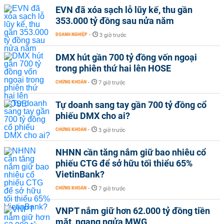
EVN đã xóa sạch lỗ lũy kế, thu gần
353.000 tỷ đồng sau nửa năm
DOANH NGHIỆP
-
3 giờ trước
DMX hút gần 700 tỷ đồng vốn ngoại
trong phiên thứ hai lên HOSE
CHỨNG KHOÁN
-
7 giờ trước
Tự doanh sang tay gần 700 tỷ đồng cổ
phiếu DMX cho ai?
CHỨNG KHOÁN
-
3 giờ trước
NHNN cần tăng nắm giữ bao nhiêu cổ
phiếu CTG để sở hữu tối thiểu 65%
VietinBank?
CHỨNG KHOÁN
-
7 giờ trước
VNPT nắm giữ hơn 62.000 tỷ đồng tiền
mặt, ngang ngửa MWG