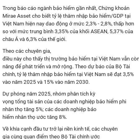
Trong báo cáo ngành bảo hiểm gần nhất, Chứng khoản
Mirae Asset cho biết tỷ lệ thâm nhập bảo hiểm/GDP tại
Việt Nam hiện nay dao động ở mức 2,3% - 2,8%, thấp hơn
so với mức trung bình 3,35% của khối ASEAN, 5,37% của
châu Á và 6,3% của thế giới.
Theo các chuyên gia,
điều
này
cho
thấy
thị
trường
bảo
hiểm
tại
Việt
Nam
vẫn
cò
năng
để
phát
triển
và
mở
rộng
.
Theo dự báo của Bộ Tài
chính, tỷ lệ thâm nhập bảo hiểm tại Việt Nam sẽ đạt 3,5%
vào năm 2025 và 15% vào năm 2030.
Dự phóng
năm
2025, nhóm phân tích kỳ
vọng
tổng
tài
sản
của
các
doanh nghiệp bảo hiểm
phi
nhân
thọ
tăng
5
%
;
các
doanh nghiệp bảo
hiểm
nhân
thọ
ước
tăng
8
%.
Về
khía
cạnh
đ
ầu
tư
trở
lại
nền
kinh
tế
,
các chuyên
gia
cùng
quan
điểm
theo
Bộ
Tài
chính
ước