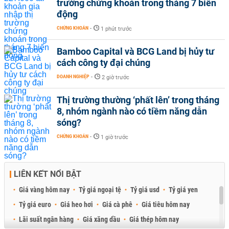
trường chứng khoán trong tháng 7 biến
động
CHỨNG KHOÁN
-
1 phút trước
Bamboo Capital và BCG Land bị hủy tư
cách công ty đại chúng
DOANH NGHIỆP
-
2 giờ trước
Thị trường thường ‘phất lên’ trong tháng
8, nhóm ngành nào có tiềm năng dẫn
sóng?
CHỨNG KHOÁN
-
1 giờ trước
LIÊN KẾT NỔI BẬT
Giá vàng hôm nay
Tỷ giá ngoại tệ
Tỷ giá usd
Tỷ giá yen
Tỷ giá euro
Giá heo hơi
Giá cà phê
Giá tiêu hôm nay
Lãi suất ngân hàng
Giá xăng dầu
Giá thép hôm nay