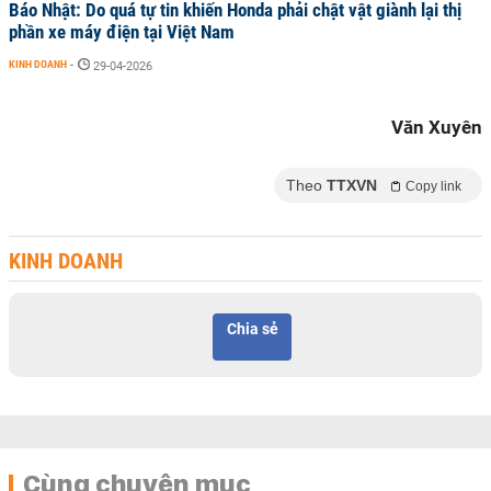
Báo Nhật: Do quá tự tin khiến Honda phải chật vật giành lại thị
phần xe máy điện tại Việt Nam
KINH DOANH
-
29-04-2026
Văn Xuyên
Theo
TTXVN
Copy link
KINH DOANH
Chia sẻ
Cùng chuyên mục