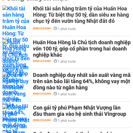
Khối tài sản hàng trăm tỷ của Huấn Hoa
Hồng: Từ biệt thự 50 tỷ, dàn siêu xe hàng
chục tỷ đến vườn tùng Nhật đắt đỏ
KINH DOANH
-
1 phút trước
Huấn Hoa Hồng là Chủ tịch doanh nghiệp
vốn 100 tỷ, góp cổ phần trong hai doanh
nghiệp khác
KINH DOANH
-
1 phút trước
Doanh nghiệp duy nhất sản xuất vàng mã
trên sàn báo lãi tăng 64%, không vay một
đồng nào từ ngân hàng
KINH DOANH
-
1 phút trước
Con gái tỷ phú Phạm Nhật Vượng lần
đầu tham gia vào hệ sinh thái Vingroup
KINH DOANH
-
1 phút trước