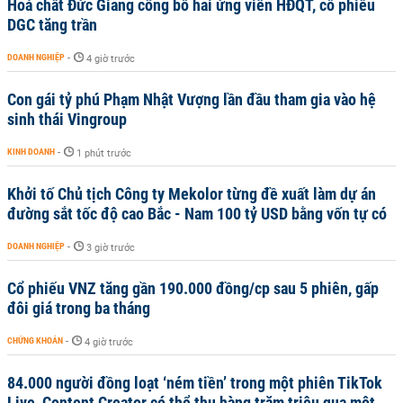
Hoá chất Đức Giang công bố hai ứng viên HĐQT, cổ phiếu
DGC tăng trần
DOANH NGHIỆP
-
4 giờ trước
Con gái tỷ phú Phạm Nhật Vượng lần đầu tham gia vào hệ
sinh thái Vingroup
KINH DOANH
-
1 phút trước
Khởi tố Chủ tịch Công ty Mekolor từng đề xuất làm dự án
đường sắt tốc độ cao Bắc - Nam 100 tỷ USD bằng vốn tự có
DOANH NGHIỆP
-
3 giờ trước
Cổ phiếu VNZ tăng gần 190.000 đồng/cp sau 5 phiên, gấp
đôi giá trong ba tháng
CHỨNG KHOÁN
-
4 giờ trước
84.000 người đồng loạt ‘ném tiền’ trong một phiên TikTok
Live, Content Creator có thể thu hàng trăm triệu qua một