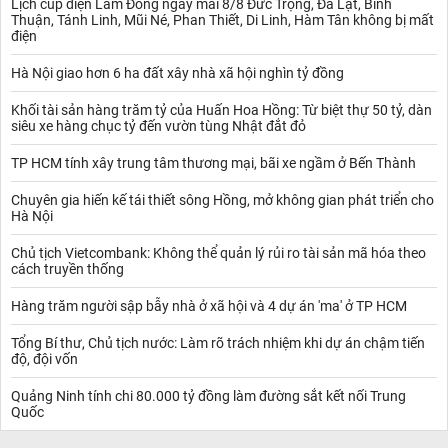
Lịch cúp điện Lâm Đồng ngày mai 8/8 Đức Trọng, Đà Lạt, Bình
Thuận, Tánh Linh, Mũi Né, Phan Thiết, Di Linh, Hàm Tân không bị mất
điện
Hà Nội giao hơn 6 ha đất xây nhà xã hội nghìn tỷ đồng
Khối tài sản hàng trăm tỷ của Huấn Hoa Hồng: Từ biệt thự 50 tỷ, dàn
siêu xe hàng chục tỷ đến vườn tùng Nhật đắt đỏ
TP HCM tính xây trung tâm thương mại, bãi xe ngầm ở Bến Thành
Chuyên gia hiến kế tái thiết sông Hồng, mở không gian phát triển cho
Hà Nội
Chủ tịch Vietcombank: Không thể quản lý rủi ro tài sản mã hóa theo
cách truyền thống
Hàng trăm người sập bẫy nhà ở xã hội và 4 dự án 'ma' ở TP HCM
Tổng Bí thư, Chủ tịch nước: Làm rõ trách nhiệm khi dự án chậm tiến
độ, đội vốn
Quảng Ninh tính chi 80.000 tỷ đồng làm đường sắt kết nối Trung
Quốc