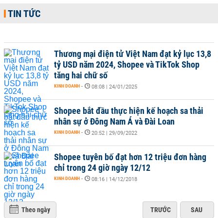
TIN TỨC
Thương mại điện tử Việt Nam đạt kỷ lục 13,8
tỷ USD năm 2024, Shopee và TikTok Shop
tăng hai chữ số
KINH DOANH
-
08:08 | 24/01/2025
Shopee bắt đầu thực hiện kế hoạch sa thải
nhân sự ở Đông Nam Á và Đài Loan
KINH DOANH
-
20:52 | 29/09/2022
Shopee tuyên bố đạt hơn 12 triệu đơn hàng
chỉ trong 24 giờ ngày 12/12
KINH DOANH
-
08:16 | 14/12/2018
Theo ngày
TRƯỚC
SAU