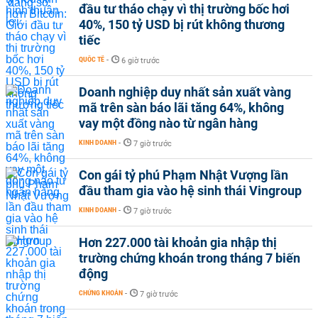
đầu tư tháo chạy vì thị trường bốc hơi
40%, 150 tỷ USD bị rút không thương
tiếc
QUỐC TẾ
-
6 giờ trước
Doanh nghiệp duy nhất sản xuất vàng
mã trên sàn báo lãi tăng 64%, không
vay một đồng nào từ ngân hàng
KINH DOANH
-
7 giờ trước
Con gái tỷ phú Phạm Nhật Vượng lần
đầu tham gia vào hệ sinh thái Vingroup
KINH DOANH
-
7 giờ trước
Hơn 227.000 tài khoản gia nhập thị
trường chứng khoán trong tháng 7 biến
động
CHỨNG KHOÁN
-
7 giờ trước