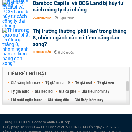
Bamboo Capital và BCG Land bị hủy tư
cách công ty đại chúng
DOANH NGHIỆP
-
9 giờ trước
Thị trường thường ‘phất lên’ trong tháng
8, nhóm ngành nào có tiềm năng dẫn
sóng?
CHỨNG KHOÁN
-
8 giờ trước
LIÊN KẾT NỔI BẬT
Giá vàng hôm nay
Tỷ giá ngoại tệ
Tỷ giá usd
Tỷ giá yen
Tỷ giá euro
Giá heo hơi
Giá cà phê
Giá tiêu hôm nay
Lãi suất ngân hàng
Giá xăng dầu
Giá thép hôm nay
Giá sầu riêng
Giá thịt heo
Giá gạo
Giá cao su
Best Retail Brokers
Diễn đàn đầu tư Việt Nam 2026
Trang TTĐTTH của công ty VietNewsCorp
Giấy phép số 3323/GP-TTĐT do Sở VH&TT TP.HCM cấp ngày 20/3/2026