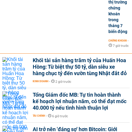
thị trường
chứng
khoán
trong
tháng 7
biến động
CHỨNG KHOÁN
-
7 giờ trước
Khối tài sản hàng trăm tỷ của Huấn Hoa
Hồng: Từ biệt thự 50 tỷ, dàn siêu xe
hàng chục tỷ đến vườn tùng Nhật đắt đỏ
KINH DOANH
-
2 giờ trước
Tổng Giám đốc MB: Tự tin hoàn thành
kế hoạch lợi nhuận năm, có thể đạt mốc
40.000 tỷ nếu tình hình thuận lợi
TÀI CHÍNH
-
6 giờ trước
AI trở nên 'đáng sợ' hơn Bitcoin: Giới