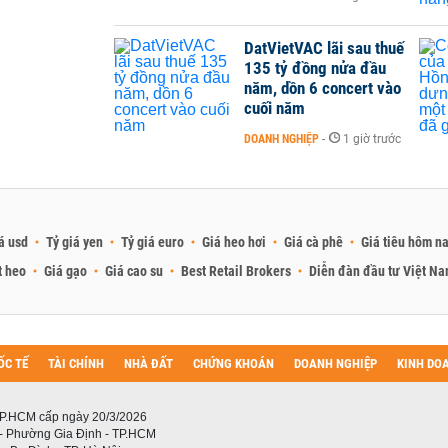
DatVietVAC lãi sau thuế
135 tỷ đồng nửa đầu
năm, dồn 6 concert vào
cuối năm
DOANH NGHIỆP
-
1 giờ trước
á usd
Tỷ giá yen
Tỷ giá euro
Giá heo hơi
Giá cà phê
Giá tiêu hôm n
t heo
Giá gạo
Giá cao su
Best Retail Brokers
Diễn đàn đầu tư Việt N
ỐC TẾ
TÀI CHÍNH
NHÀ ĐẤT
CHỨNG KHOÁN
DOANH NGHIỆP
KINH DO
P.HCM cấp ngày 20/3/2026
 - Phường Gia Định - TP.HCM