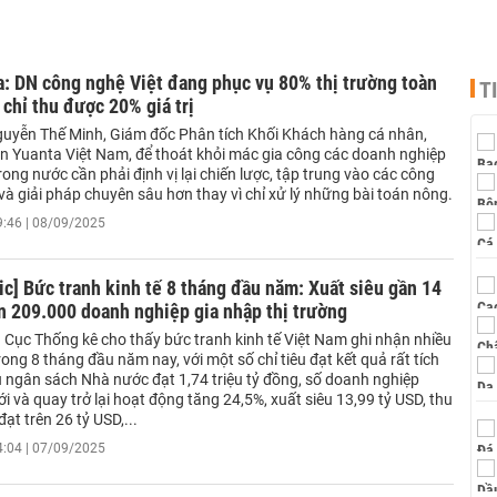
: DN công nghệ Việt đang phục vụ 80% thị trường toàn
T
chỉ thu được 20% giá trị
uyễn Thế Minh, Giám đốc Phân tích Khối Khách hàng cá nhân,
 Yuanta Việt Nam, để thoát khỏi mác gia công các doanh nghiệp
ong nước cần phải định vị lại chiến lược, tập trung vào các công
 và giải pháp chuyên sâu hơn thay vì chỉ xử lý những bài toán nông.
9:46 | 08/09/2025
ic] Bức tranh kinh tế 8 tháng đầu năm: Xuất siêu gần 14
n 209.000 doanh nghiệp gia nhập thị trường
 Cục Thống kê cho thấy bức tranh kinh tế Việt Nam ghi nhận nhiều
ong 8 tháng đầu năm nay, với một số chỉ tiêu đạt kết quả rất tích
u ngân sách Nhà nước đạt 1,74 triệu tỷ đồng, số doanh nghiệp
i và quay trở lại hoạt động tăng 24,5%, xuất siêu 13,99 tỷ USD, thu
đạt trên 26 tỷ USD,...
4:04 | 07/09/2025