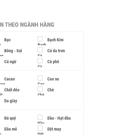
IN THEO NGÀNH HÀNG
Bạc
Bạch Kim
Bông - Sợi
Cá da trơn
Cá ngừ
Cà phê
Cacao
Cao su
Chất dẻo
Chè
Da giày
Đá quý
Dầu - Hạt dầu
Dầu mỏ
Dệt may