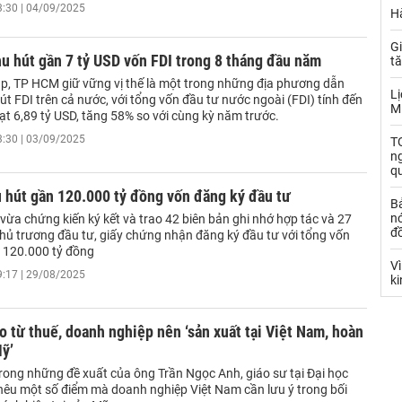
3:30 | 04/09/2025
Hà
Gi
u hút gần 7 tỷ USD vốn FDI trong 8 tháng đầu năm
t
p, TP HCM giữ vững vị thế là một trong những địa phương dẫn
Lị
út FDI trên cả nước, với tổng vốn đầu tư nước ngoài (FDI) tính đến
M
ạt 6,89 tỷ USD, tăng 58% so với cùng kỳ năm trước.
3:30 | 03/09/2025
TO
n
q
u hút gần 120.000 tỷ đồng vốn đăng ký đầu tư
B
nó
 vừa chứng kiến ký kết và trao 42 biên bản ghi nhớ hợp tác và 27
đ
chủ trương đầu tư, giấy chứng nhận đăng ký đầu tư với tổng vốn
 120.000 tỷ đồng
V
9:17 | 29/08/2025
k
ro từ thuế, doanh nghiệp nên ‘sản xuất tại Việt Nam, hoàn
Mỹ’
trong những đề xuất của ông Trần Ngọc Anh, giáo sư tại Đại học
 nêu một số điểm mà doanh nghiệp Việt Nam cần lưu ý trong bối