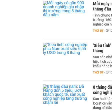
Mỗi ngày c
tháng đầu
Tính chung 
trường, 160
nghiệp gia n
THỜI SỰ
-
1
'Siêu tỉnh
tháng
Sau sáp nhậ
hiệu tích cự
khẩu hàng h
THỜI SỰ
-
1
8 tháng đầ
công nghiệ
Sau hai thán
logistics vẫ
đang có dấu