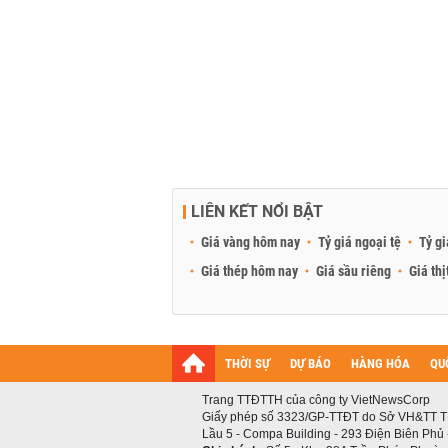
LIÊN KẾT NỔI BẬT
Giá vàng hôm nay
Tỷ giá ngoại tệ
Tỷ gi
Giá thép hôm nay
Giá sầu riêng
Giá thị
THỜI SỰ
DỰ BÁO
HÀNG HÓA
QU
Trang TTĐTTH của công ty VietNewsCorp
Giấy phép số 3323/GP-TTĐT do Sở VH&TT T
Lầu 5 - Compa Building - 293 Điện Biên Phủ