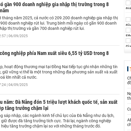
ó gần 900 doanh nghiệp gia nhập thị trường trong 8
 năm
8 tháng năm 2025, cả nước có 209.200 doanh nghiệp gia nhập thị
.900 doanh nghiệp rút lui. Trung bình mỗi ngày có gần 900 doanh
hập thị trường và gần 700 doanh nghiệp rút lui.
2:57 | 06/09/2025
' công nghiệp phía Nam xuất siêu 6,55 tỷ USD trong 8
p, hoạt động thương mại tại Đồng Nai tiếp tục ghi nhận những tín
c, giữ vững vị thế là một trong những địa phương sản xuất và xuất
oá lớn nhất cả nước.
Ch
đ
7:24 | 04/09/2025
N
t
u năm: Đà Nẵng đón 5 triệu lượt khách quốc tế, sản xuất
p tăng trưởng chậm lại
C
g sáp nhập, các ngành kinh tế chủ lực của Đà Nẵng như du lịch,
AE
n giữ được đà tăng trưởng tích cực. Trái lại, ngành công nghiệp
ch
 hiệu tăng trưởng chậm lại so với những tháng trước đó.