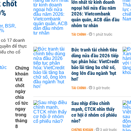
 chốt
lớn nhất từ kinh doanh
ngoại hối nửa đầu năm
0%
2026: Vietcombank
quán quân, ACB dẫn đầu
nhóm tư nhân
TÀI CHÍNH
-
1 phút trước
ẽ có 17 doanh
quyền để thực
Bức tranh tài chính tiêu
hiếu cho cổ
dùng nửa đầu 2026 tiếp
tục phân hóa: VietCredit
báo lãi tăng ba chữ số,
Chứng
ông lớn đầu ngành 'hụt
khoán
hơi'
VIX
chốt
TÀI CHÍNH
-
3 giờ trước
ngày
chia
cổ tức
Sau nhịp điều chỉnh
ngay
mạnh, CTCK nhìn thấy
trong
cơ hội ở nhóm cổ phiếu
tháng
nào?
8
CHỨNG KHOÁN
-
3 giờ trước