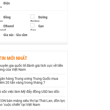
Điện
Đồng
Đường
Ethanol
Gạo
Gia súc - Gia cầm
Giấy
Gỗ
TIN MỚI NHẤT
Hạt điều
Hồ tiêu - Hạt tiêu
uyên gia quốc tế đánh giá tích cực về tiền
Khí đốt
ồng của Việt Nam
gân hàng Trung ương Trung Quốc mua
Kim loại khác
Mắc ca
hêm 20 tấn vàng trong tháng 7
Muối
Ngũ cốc
ú sốc việc làm Mỹ đẩy đồng USD lao dốc
Nhựa - Hạt nhựa
ON bán mảng siêu thị tại Thái Lan, dồn lực
o ‘cuộc chiến’ tại Việt Nam