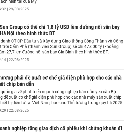
ách hiện tại của Mỹ.
4:32 | 29/08/2025
Sun Group có thể chi 1,8 tỷ USD làm đường nối sân bay
 Hà Nội theo hình thức BT
n danh CT CP Đầu tư và Xây dựng Giao thông Công Thành và Công
 trời Cẩm Phả (thành viên Sun Group) sẽ chi 47.600 tỷ (khoảng
làm 27,7 km đường nối sân bay Gia Bình theo hình thức BT.
2:14 | 22/08/2025
ương phải đề xuất cơ chế giá điện phù hợp cho các nhà
ất chip bán dẫn
 quốc gia về phát triển ngành công nghiệp bán dẫn yêu cầu Bộ
 đề xuất cơ chế giá điện phù hợp cho các nhà máy sản xuất chip
hiết bị điện tử tại Việt Nam, báo cáo Thủ tướng trong quý III/2025.
0:29 | 22/08/2025
oanh nghiệp tăng giao dịch cổ phiếu khi chứng khoán đi