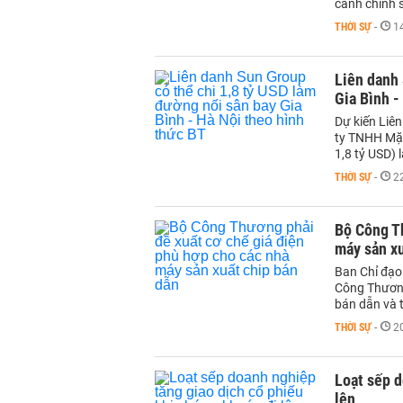
cảnh chính s
THỜI SỰ
-
1
Liên danh 
Gia Bình -
Dự kiến Liê
ty TNHH Mặt
1,8 tỷ USD) 
THỜI SỰ
-
2
Bộ Công Th
máy sản xu
Ban Chỉ đạo
Công Thương
bán dẫn và t
THỜI SỰ
-
2
Loạt sếp d
lên