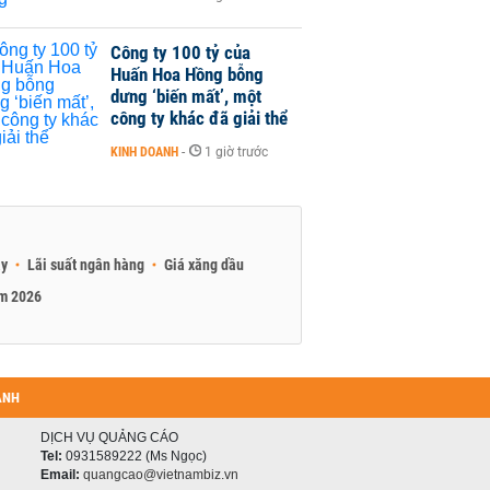
Công ty 100 tỷ của
Huấn Hoa Hồng bỗng
dưng ‘biến mất’, một
công ty khác đã giải thể
KINH DOANH
-
1 giờ trước
ay
Lãi suất ngân hàng
Giá xăng dầu
am 2026
ANH
DỊCH VỤ QUẢNG CÁO
Tel:
0931589222 (Ms Ngọc)
Email:
quangcao@vietnambiz.vn