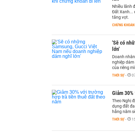
Nhiều lãnh 
Đất Xanh... 
tăng vọt.
CHỨNG KHOÁN
'Sẽ có nh
lớn'
Doanh nhân 
nghiệp dám 
của riêng mì
THỜI SỰ
-
0
Giảm 30% v
Theo Nghị đ
dụng đất đa
hằng năm sẽ
THỜI SỰ
-
1