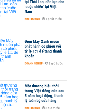
tại Thái Lan, dồn lực cho
‘cuộc chiến’ tại Việt
Nam
KINH DOANH
-
1 phút trước
Điện Máy Xanh muốn
phát hành cổ phiếu với
tỷ lệ 1:1 để tăng thanh
khoản
DOANH NGHIỆP
-
3 giờ trước
Một thương hiệu thời
trang Việt đóng cửa sau
5 năm hoạt động, thanh
lý toàn bộ cửa hàng
KINH DOANH
-
3 giờ trước