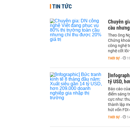
TIN TỨC
Chuyên gia
cầu nhưng 
Theo ông Ng
Chứng khoán
công nghệ tr
nghệ cốt lõi
THỜI SỰ
-
1
[Infograph
tỷ USD, hơ
Báo cáo của
điểm sáng tr
cực như: th
thành lập mớ
hút vốn FDI 
THỜI SỰ
-
1