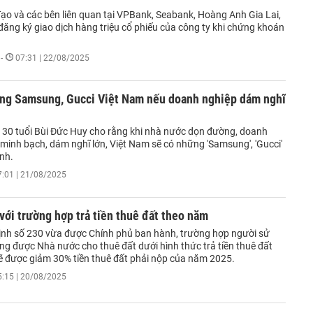
đạo và các bên liên quan tại VPBank, Seabank, Hoàng Anh Gia Lai,
đăng ký giao dịch hàng triệu cổ phiếu của công ty khi chứng khoán
-
07:31 | 22/08/2025
ững Samsung, Gucci Việt Nam nếu doanh nghiệp dám nghĩ
30 tuổi Bùi Đức Huy cho rằng khi nhà nước dọn đường, doanh
minh bạch, dám nghĩ lớn, Việt Nam sẽ có những 'Samsung', 'Gucci'
nh.
7:01 | 21/08/2025
ới trường hợp trả tiền thuê đất theo năm
ịnh số 230 vừa được Chính phủ ban hành, trường hợp người sử
ng được Nhà nước cho thuê đất dưới hình thức trả tiền thuê đất
 được giảm 30% tiền thuê đất phải nộp của năm 2025.
5:15 | 20/08/2025