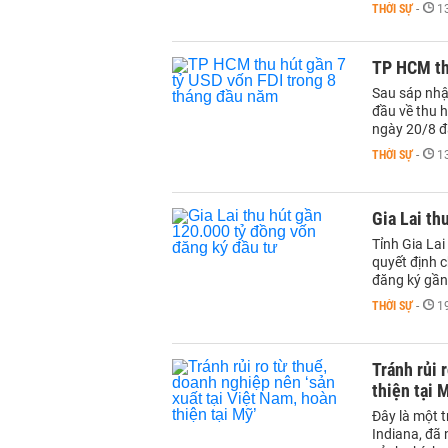
THỜI SỰ
-
1
TP HCM th
Sau sáp nhậ
đầu về thu h
ngày 20/8 đ
THỜI SỰ
-
1
Gia Lai th
Tỉnh Gia Lai
quyết định 
đăng ký gần
THỜI SỰ
-
1
Tránh rủi 
thiện tại 
Đây là một 
Indiana, đã