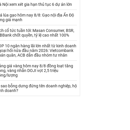
Palladium
Phân bón
 Nội xem xét gia hạn thủ tục 6 dự án lớn
Rau - Củ -Quả
Sắt thép
á lúa gạo hôm nay 8/8: Gạo nội địa Ấn Độ
ăng giá mạnh
Sữa
ch cổ tức tuần tới: Masan Consumer, BSR,
BBank chốt quyền, tỷ lệ cao nhất 100%
Than
Thức ăn chăn nuôi
P 10 ngân hàng lãi lớn nhất từ kinh doanh
goại hối nửa đầu năm 2026: Vietcombank
Thủy hải sản khác
Tôm
uán quân, ACB dẫn đầu nhóm tư nhân
Vàng
ảng giá vàng hôm nay 8/8 đồng loạt tăng
ng, vàng nhẫn DOJI vọt 2,5 triệu
ồng/lượng
VLXD khác
Xăng dầu
ì sao bỗng dưng đứng tên doanh nghiệp, hộ
Xi măng - Clynker
inh doanh?