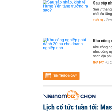
Sau sáp nh
Sau 7 tháng 
chỉ tiêu tăn
THỜI SỰ
-
2
Khu công 
Khu công ng
nhỏ, công ng
sách địa ph
NHÀ ĐẤT
-
2
TÌM THEO NGÀY
Lịch cổ tức tuần tới: Ma