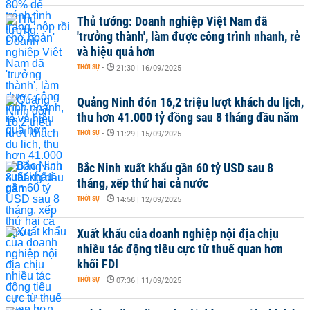
Thủ tướng: Doanh nghiệp Việt Nam đã
'trưởng thành', làm được công trình nhanh, rẻ
và hiệu quả hơn
THỜI SỰ
-
21:30 | 16/09/2025
Quảng Ninh đón 16,2 triệu lượt khách du lịch,
thu hơn 41.000 tỷ đồng sau 8 tháng đầu năm
THỜI SỰ
-
11:29 | 15/09/2025
Bắc Ninh xuất khẩu gần 60 tỷ USD sau 8
tháng, xếp thứ hai cả nước
THỜI SỰ
-
14:58 | 12/09/2025
Xuất khẩu của doanh nghiệp nội địa chịu
nhiều tác động tiêu cực từ thuế quan hơn
khối FDI
THỜI SỰ
-
07:36 | 11/09/2025