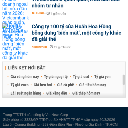
nhóm tư nhân
TÀI CHÍNH
-
7 giờ trước
Công ty 100 tỷ của Huấn Hoa Hồng
bỗng dưng ‘biến mất’, một công ty khác
đã giải thể
KINH DOANH
-
12 giờ trước
LIÊN KẾT NỔI BẬT
Giá vàng hôm nay
Tỷ giá ngoại tệ
Tỷ giá usd
Tỷ giá yen
Tỷ giá euro
Giá heo hơi
Giá cà phê
Giá tiêu hôm nay
Lãi suất ngân hàng
Giá xăng dầu
Giá thép hôm nay
Giá sầu riêng
Giá thịt heo
Giá gạo
Giá cao su
Best Retail Brokers
Diễn đàn đầu tư Việt Nam 2026
Trang TTĐTTH của công ty VietNewsCorp
Giấy phép số 3323/GP-TTĐT do Sở VH&TT TP.HCM cấp ngày 20/3/2026
Lầu 5 - Compa Building - 293 Điện Biên Phủ - Phường Gia Định - TP.HCM