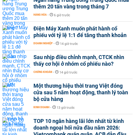
thêm 20 tấn vàng trong tháng 7
HÀNG HÓA
-
6 giờ trước
Điện Máy Xanh muốn phát hành cổ
phiếu với tỷ lệ 1:1 để tăng thanh khoản
DOANH NGHIỆP
-
14 giờ trước
Sau nhịp điều chỉnh mạnh, CTCK nhìn
thấy cơ hội ở nhóm cổ phiếu nào?
CHỨNG KHOÁN
-
14 giờ trước
Một thương hiệu thời trang Việt đóng
cửa sau 5 năm hoạt động, thanh lý toàn
bộ cửa hàng
KINH DOANH
-
13 giờ trước
TOP 10 ngân hàng lãi lớn nhất từ kinh
doanh ngoại hối nửa đầu năm 2026:
Vietcombank quán quân, ACB dẫn đầu