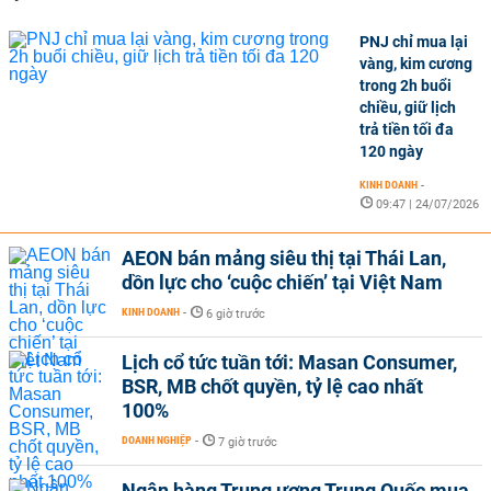
PNJ chỉ mua lại
vàng, kim cương
trong 2h buổi
chiều, giữ lịch
trả tiền tối đa
120 ngày
KINH DOANH
-
09:47 | 24/07/2026
AEON bán mảng siêu thị tại Thái Lan,
dồn lực cho ‘cuộc chiến’ tại Việt Nam
KINH DOANH
-
6 giờ trước
Lịch cổ tức tuần tới: Masan Consumer,
BSR, MB chốt quyền, tỷ lệ cao nhất
100%
DOANH NGHIỆP
-
7 giờ trước
Ngân hàng Trung ương Trung Quốc mua