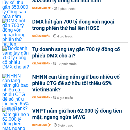
353.000 tỷ đồng sau nửa năm
DOANH NGHIỆP
-
1 phút trước
DMX hút gần 700 tỷ đồng vốn ngoại
trong phiên thứ hai lên HOSE
CHỨNG KHOÁN
-
4 giờ trước
Tự doanh sang tay gần 700 tỷ đồng cổ
phiếu DMX cho ai?
CHỨNG KHOÁN
-
12 phút trước
NHNN cần tăng nắm giữ bao nhiêu cổ
phiếu CTG để sở hữu tối thiểu 65%
VietinBank?
CHỨNG KHOÁN
-
5 giờ trước
VNPT nắm giữ hơn 62.000 tỷ đồng tiền
mặt, ngang ngửa MWG
DOANH NGHIỆP
-
5 giờ trước