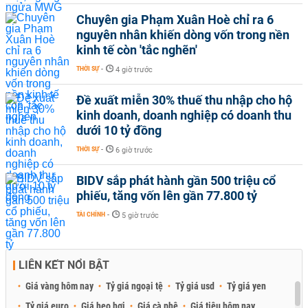
Chuyên gia Phạm Xuân Hoè chỉ ra 6
nguyên nhân khiến dòng vốn trong nền
kinh tế còn 'tắc nghẽn'
THỜI SỰ
-
4 giờ trước
Đề xuất miễn 30% thuế thu nhập cho hộ
kinh doanh, doanh nghiệp có doanh thu
dưới 10 tỷ đồng
THỜI SỰ
-
6 giờ trước
BIDV sắp phát hành gần 500 triệu cổ
phiếu, tăng vốn lên gần 77.800 tỷ
TÀI CHÍNH
-
5 giờ trước
LIÊN KẾT NỔI BẬT
Giá vàng hôm nay
Tỷ giá ngoại tệ
Tỷ giá usd
Tỷ giá yen
Tỷ giá euro
Giá heo hơi
Giá cà phê
Giá tiêu hôm nay