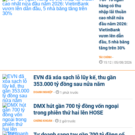
hàng có thu
nhập lãi thuần
cao nhất nửa
đầu năm 2026:
VietinBank
vươn lên dẫn
đầu, 5 nhà băng
tăng trên 30%
TÀI CHÍNH
-
15:12 | 05/08/2026
EVN đã xóa sạch lỗ lũy kế, thu gần
353.000 tỷ đồng sau nửa năm
DOANH NGHIỆP
-
1 phút trước
DMX hút gần 700 tỷ đồng vốn ngoại
trong phiên thứ hai lên HOSE
CHỨNG KHOÁN
-
2 giờ trước
Tự doanh sang tay gần 700 tỷ đồng cổ