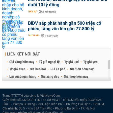
dưới 10 tỷ đồng
THỜI SỰ
-
3 giờ trước
BIDV sắp phát hành gần 500 triệu cổ
phiếu, tăng vốn lên gần 77.800 tỷ
TÀI CHÍNH
-
3 giờ trước
LIÊN KẾT NỔI BẬT
Giá vàng hôm nay
Tỷ giá ngoại tệ
Tỷ giá usd
Tỷ giá yen
Tỷ giá euro
Giá heo hơi
Giá cà phê
Giá tiêu hôm nay
Lãi suất ngân hàng
Giá xăng dầu
Giá thép hôm nay
Giá sầu riêng
Giá thịt heo
Giá gạo
Giá cao su
Best Retail Brokers
Diễn đàn đầu tư Việt Nam 2026
Trang TTĐTTH của công ty VietNewsCorp
Giấy phép số 3323/GP-TTĐT do Sở VH&TT TP.HCM cấp ngày 20/3/2026
Lầu 5 - Compa Building - 293 Điện Biên Phủ - Phường Gia Định - TP.HCM
Chi nhánh:
Số 5 - Khu 38A Trần Phú - Phường Ba Đình - TP. Hà Nội
Chịu trách nhiệm nội dung:
Hoàng Hữu Lợi