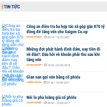
TIN TỨC
Công an điều tra ba hợp tác xã góp gần 870 tỷ
đồng để tăng vốn cho Saigon Co.op
DOANH NGHIỆP
-
08:18 | 12/07/2021
Những đợt phát hành đình đám, nay tiền đi
về đâu?: Dấu hỏi về khoản phải thu sau khi
tăng vốn
DOANH NGHIỆP
-
10:55 | 25/09/2018
Gian nan gọi vốn bằng cổ phiếu
CHỨNG KHOÁN
-
07:42 | 19/09/2017
Nỗi lo pha loãng giá cổ phiếu
DOANH NGHIỆP
-
08:40 | 13/06/2017