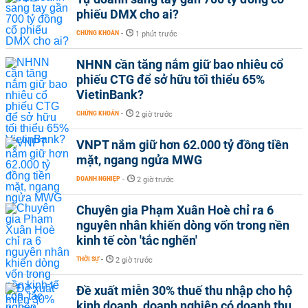
phiếu DMX cho ai?
CHỨNG KHOÁN
-
1 phút trước
NHNN cần tăng nắm giữ bao nhiêu cổ
phiếu CTG để sở hữu tối thiểu 65%
VietinBank?
CHỨNG KHOÁN
-
2 giờ trước
VNPT nắm giữ hơn 62.000 tỷ đồng tiền
mặt, ngang ngửa MWG
DOANH NGHIỆP
-
2 giờ trước
Chuyên gia Phạm Xuân Hoè chỉ ra 6
nguyên nhân khiến dòng vốn trong nền
kinh tế còn 'tắc nghẽn'
THỜI SỰ
-
2 giờ trước
Đề xuất miễn 30% thuế thu nhập cho hộ
kinh doanh, doanh nghiệp có doanh thu