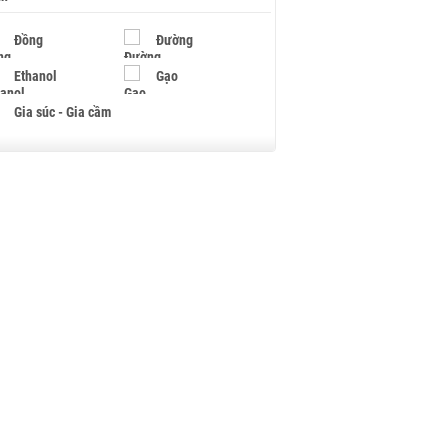
Đồng
Đường
Ethanol
Gạo
Gia súc - Gia cầm
Giấy
Gỗ
Hạt điều
Hồ tiêu - Hạt tiêu
Khí đốt
Kim loại khác
Mắc ca
Muối
Ngũ cốc
Nhựa - Hạt nhựa
Palladium
Phân bón