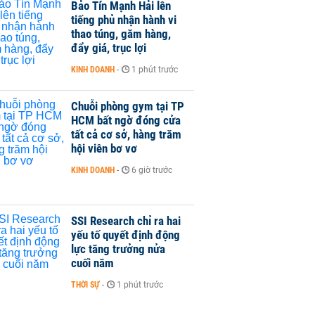
Bảo Tín Mạnh Hải lên
tiếng phủ nhận hành vi
thao túng, găm hàng,
đẩy giá, trục lợi
KINH DOANH
-
1 phút trước
Chuỗi phòng gym tại TP
HCM bất ngờ đóng cửa
tất cả cơ sở, hàng trăm
hội viên bơ vơ
KINH DOANH
-
6 giờ trước
SSI Research chỉ ra hai
yếu tố quyết định động
lực tăng trưởng nửa
cuối năm
THỜI SỰ
-
1 phút trước