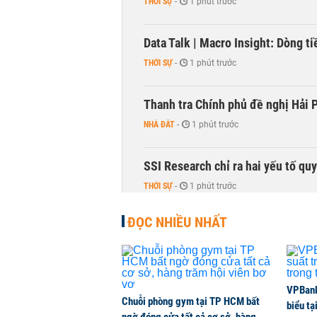
THỜI SỰ
-
1 phút trước
Data Talk | Macro Insight: Dòng t
THỜI SỰ
-
1 phút trước
Thanh tra Chính phủ đề nghị Hải P
NHÀ ĐẤT
-
1 phút trước
SSI Research chỉ ra hai yếu tố qu
THỜI SỰ
-
1 phút trước
ĐỌC NHIỀU NHẤT
Nhiều phòng trọ Hà Nội tăng giá
NHÀ ĐẤT
-
1 phút trước
Ông Trump sắp có quyền tùy ý áp 
VPBank 
Chuỗi phòng gym tại TP HCM bất
biểu tạ
QUỐC TẾ
-
1 phút trước