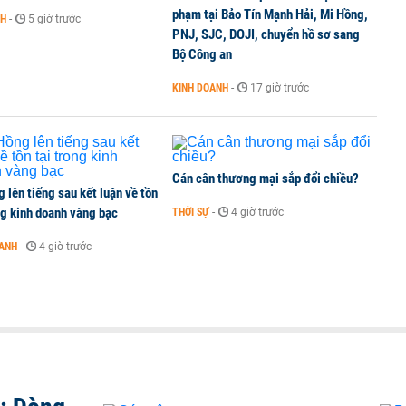
phạm tại Bảo Tín Mạnh Hải, Mi Hồng,
NH
-
5 giờ trước
PNJ, SJC, DOJI, chuyển hồ sơ sang
lại 5 sở ngành
Bộ Công an
KINH DOANH
-
17 giờ trước
Cán cân thương mại sắp đổi chiều?
 lên tiếng sau kết luận về tồn
ng kinh doanh vàng bạc
THỜI SỰ
-
4 giờ trước
OANH
-
4 giờ trước