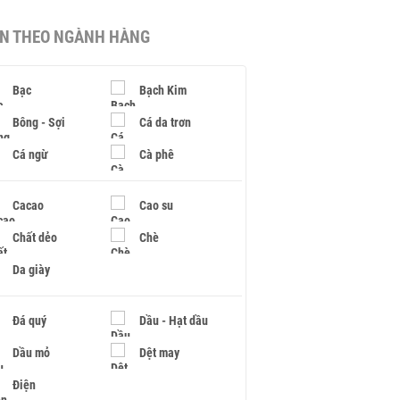
IN THEO NGÀNH HÀNG
Bạc
Bạch Kim
Bông - Sợi
Cá da trơn
Cá ngừ
Cà phê
Cacao
Cao su
Chất dẻo
Chè
Da giày
Đá quý
Dầu - Hạt dầu
Dầu mỏ
Dệt may
Điện