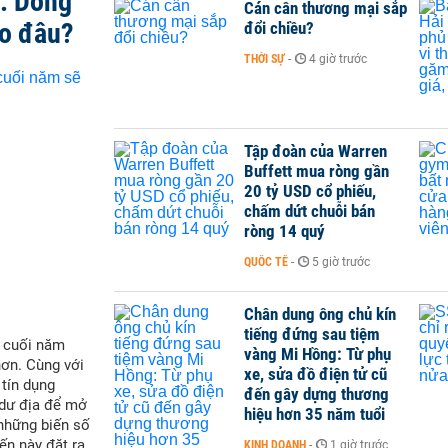
t: Dòng
Cán cân thương mại sắp
ào đâu?
đổi chiều?
THỜI SỰ
-
4 giờ trước
Tập đoàn của Warren
Buffett mua ròng gần
20 tỷ USD cổ phiếu,
chấm dứt chuỗi bán
ròng 14 quý
QUỐC TẾ
-
5 giờ trước
Chân dung ông chủ kín
tiếng đứng sau tiệm
i cuối năm
vàng Mi Hồng: Từ phụ
hơn. Cùng với
xe, sửa đồ điện tử cũ
 tín dụng
đến gây dựng thương
 dư địa để mở
hiệu hơn 35 năm tuổi
 những biến số
ến này đặt ra
KINH DOANH
-
1 giờ trước