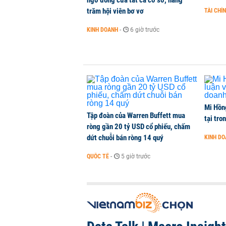
ngờ đóng cửa tất cả cơ sở, hàng
trăm hội viên bơ vơ
TÀI CHÍ
Hà Nội dự kiến sáp nhập, tổ chức 
KINH DOANH
-
6 giờ trước
THỜI SỰ
-
1 phút trước
Mi Hồng
Tập đoàn của Warren Buffett mua
tại tro
ròng gần 20 tỷ USD cổ phiếu, chấm
dứt chuỗi bán ròng 14 quý
KINH D
QUỐC TẾ
-
5 giờ trước