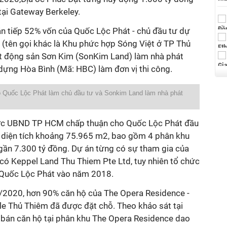
tại Gateway Berkeley.
n tiếp 52% vốn của Quốc Lộc Phát - chủ đầu tư dự
(tên gọi khác là Khu phức hợp Sóng Việt ở TP Thủ
t động sản Sơn Kim (SonKim Land) làm nhà phát
dựng Hòa Bình (Mã: HBC) làm đơn vị thi công.
 Quốc Lộc Phát làm chủ đầu tư và Sonkim Land làm nhà phát
ợc UBND TP HCM chấp thuận cho Quốc Lộc Phát đầu
 diện tích khoảng 75.965 m2, bao gồm 4 phân khu
gần 7.300 tỷ đồng. Dự án từng có sự tham gia của
 có Keppel Land Thu Thiem Pte Ltd, tuy nhiên tổ chức
i Quốc Lộc Phát vào năm 2018.
0/2020, hơn 90% căn hộ của The Opera Residence -
e Thủ Thiêm đã được đặt chỗ. Theo khảo sát tại
á bán căn hộ tại phân khu The Opera Residence dao