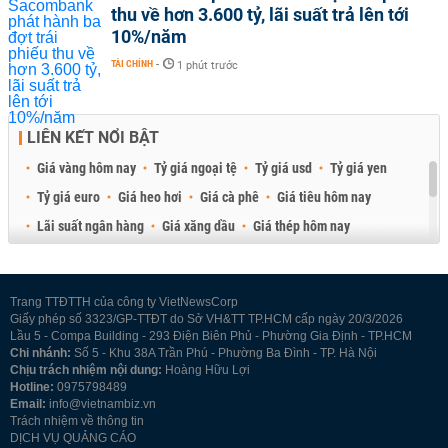
thu về hơn 3.600 tỷ, lãi suất trả lên tới
10%/năm
TÀI CHÍNH
-
1 phút trước
LIÊN KẾT NỔI BẬT
Giá vàng hôm nay
Tỷ giá ngoại tệ
Tỷ giá usd
Tỷ giá yen
Tỷ giá euro
Giá heo hơi
Giá cà phê
Giá tiêu hôm nay
Lãi suất ngân hàng
Giá xăng dầu
Giá thép hôm nay
Giá sầu riêng
Giá thịt heo
Giá gạo
Giá cao su
Best Retail Brokers
Diễn đàn đầu tư Việt Nam 2026
Trang TTĐTTH của công ty VietNewsCorp
Giấy phép số 3323/GP-TTĐT do Sở VH&TT TP.HCM cấp ngày 20/3/2026
Lầu 5 - Compa Building - 293 Điện Biên Phủ - Phường Gia Định - TP.HCM
Chi nhánh:
Số 5 - Khu 38A Trần Phú - Phường Ba Đình - TP. Hà Nội
Chịu trách nhiệm nội dung:
Hoàng Hữu Lợi
Hotline:
0975798489
Email:
info@vietnambiz.vn
Trách nhiệm về thông tin
DỊCH VỤ QUẢNG CÁO