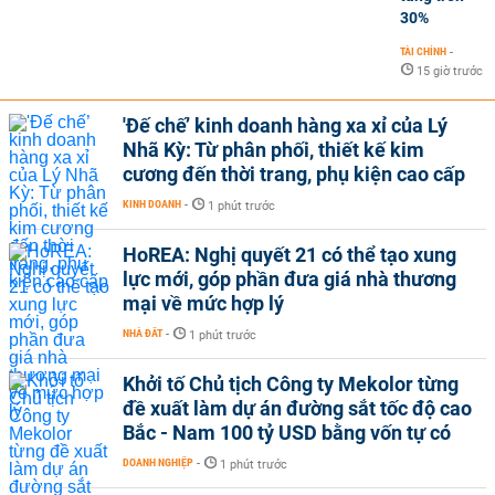
30%
TÀI CHÍNH
-
15 giờ trước
'Đế chế’ kinh doanh hàng xa xỉ của Lý
Nhã Kỳ: Từ phân phối, thiết kế kim
cương đến thời trang, phụ kiện cao cấp
KINH DOANH
-
1 phút trước
HoREA: Nghị quyết 21 có thể tạo xung
lực mới, góp phần đưa giá nhà thương
mại về mức hợp lý
NHÀ ĐẤT
-
1 phút trước
Khởi tố Chủ tịch Công ty Mekolor từng
đề xuất làm dự án đường sắt tốc độ cao
Bắc - Nam 100 tỷ USD bằng vốn tự có
DOANH NGHIỆP
-
1 phút trước