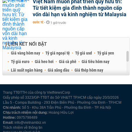
Việt Nam muốn phát triển quỹ hưu trí:
Từ tiết kiệm gia đình thành nguồn cấp
vốn dài hạn và kinh nghiệm từ Malaysia
QUỐC TẾ
-
1 giờ trước
LIÊN KẾT NỔI BẬT
Giá vàng hôm nay
Tỷ giá ngoại tệ
Tỷ giá usd
Tỷ giá yen
Tỷ giá euro
Giá heo hơi
Giá cà phê
Giá tiêu hôm nay
Lãi suất ngân hàng
Giá xăng dầu
Giá thép hôm nay
Giá sầu riêng
Giá thịt heo
Giá gạo
Giá cao su
Best Retail Brokers
Diễn đàn đầu tư Việt Nam 2026
Trang TTĐTTH của công ty VietNewsCorp
Giấy phép số 3323/GP-TTĐT do Sở VH&TT TP.HCM cấp ngày 20/3/2026
Lầu 5 - Compa Building - 293 Điện Biên Phủ - Phường Gia Định - TP.HCM
Chi nhánh:
Số 5 - Khu 38A Trần Phú - Phường Ba Đình - TP. Hà Nội
Chịu trách nhiệm nội dung:
Hoàng Hữu Lợi
Hotline:
0975798489
Email:
info@vietnambiz.vn
Trách nhiệm về thông tin