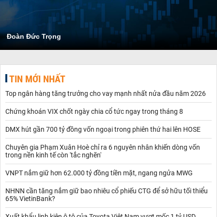
Đoàn Đức Trọng
TIN MỚI NHẤT
Top ngân hàng tăng trưởng cho vay mạnh nhất nửa đầu năm 2026
Chứng khoán VIX chốt ngày chia cổ tức ngay trong tháng 8
DMX hút gần 700 tỷ đồng vốn ngoại trong phiên thứ hai lên HOSE
Chuyên gia Phạm Xuân Hoè chỉ ra 6 nguyên nhân khiến dòng vốn
trong nền kinh tế còn 'tắc nghẽn'
VNPT nắm giữ hơn 62.000 tỷ đồng tiền mặt, ngang ngửa MWG
NHNN cần tăng nắm giữ bao nhiêu cổ phiếu CTG để sở hữu tối thiểu
65% VietinBank?
Xuất khẩu linh kiện ô tô của Toyota Việt Nam vượt mốc 1 tỷ USD