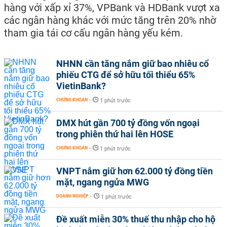
hàng với xấp xỉ 37%, VPBank và HDBank vượt xa
các ngân hàng khác với mức tăng trên 20% nhờ
tham gia tái cơ cấu ngân hàng yếu kém.
NHNN cần tăng nắm giữ bao nhiêu cổ
phiếu CTG để sở hữu tối thiểu 65%
VietinBank?
CHỨNG KHOÁN
-
1 phút trước
DMX hút gần 700 tỷ đồng vốn ngoại
trong phiên thứ hai lên HOSE
CHỨNG KHOÁN
-
1 phút trước
VNPT nắm giữ hơn 62.000 tỷ đồng tiền
mặt, ngang ngửa MWG
DOANH NGHIỆP
-
1 phút trước
Đề xuất miễn 30% thuế thu nhập cho hộ