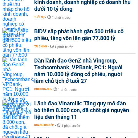
kinh doanh, doanh nghiệp có doanh thu
dưới 10 tỷ đồng
THỜI SỰ
-
1 phút trước
BIDV sắp phát hành gần 500 triệu cổ
phiếu, tăng vốn lên gần 77.800 tỷ
TÀI CHÍNH
-
1 phút trước
Dàn lãnh đạo GenZ nhà Vingroup,
Techcombank, VPBank, PC1: Người
nắm 10.000 tỷ đồng cổ phiếu, người
làm chủ tịch ở tuổi 27
KINH DOANH
-
1 phút trước
Lãnh đạo Vinamilk: Tăng quy mô đàn
bò thêm 8.000 con, đã chốt giá nguyên
liệu đến tháng 11
DOANH NGHIỆP
-
1 phút trước