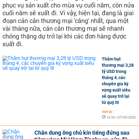
phục vụ sản xuất cho mùa vụ cuối năm, còn nửa
cuối năm sẽ xuất đi. Vì vậy, hiện tại, đang là giai
đoạn cán cân thương mại 'căng' nhất, qua một
vài tháng nữa, cán cân thương mại sẽ nhanh
chóng thặng dự trở lại khi các đơn hàng được
xuất đi.
Thâm hụt
thương mại 3,28
tỷ USD trong
tháng 4, các
chuyên gia kỳ
vọng xuất siêu
sẽ quay trở lại
từ quý III
THỜI SỰ
-
16:54 | 07/05/2026
Chân dung ông chủ kín tiếng đứng sau