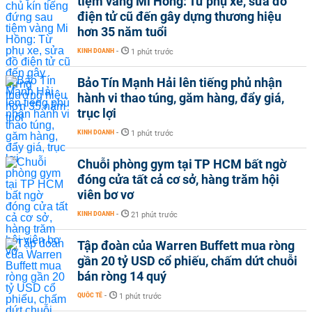
tiệm vàng Mi Hồng: Từ phụ xe, sửa đồ
điện tử cũ đến gây dựng thương hiệu
hơn 35 năm tuổi
KINH DOANH
-
1 phút trước
Bảo Tín Mạnh Hải lên tiếng phủ nhận
hành vi thao túng, găm hàng, đẩy giá,
trục lợi
KINH DOANH
-
1 phút trước
Chuỗi phòng gym tại TP HCM bất ngờ
đóng cửa tất cả cơ sở, hàng trăm hội
viên bơ vơ
KINH DOANH
-
21 phút trước
Tập đoàn của Warren Buffett mua ròng
gần 20 tỷ USD cổ phiếu, chấm dứt chuỗi
bán ròng 14 quý
QUỐC TẾ
-
1 phút trước