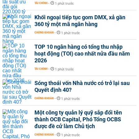
TÀI CHÍNH
-
1 phút trước
Khối ngoại tiếp tục gom DMX, xả gần
360 tỷ một mã ngân hàng
CHỨNG KHOÁN
-
1 phút trước
TOP 10 ngân hàng có tổng thu nhập
hoạt động (TOI) cao nhất nửa đầu năm
2026
TÀI CHÍNH
-
1 phút trước
Sóng thoái vốn Nhà nước có trở lại sau
Quyết định 40?
CHỨNG KHOÁN
-
1 phút trước
Một công ty quản lý quỹ sắp đổi tên
thành OCB Capital, Phó Tổng OCBS
được đề cử làm Chủ tịch
CHỨNG KHOÁN
-
1 phút trước