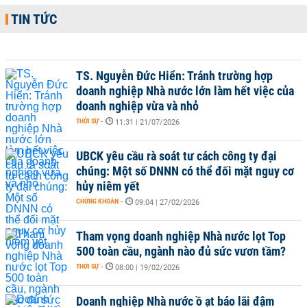
TIN TỨC
TS. Nguyễn Đức Hiển: Tránh trường hợp
doanh nghiệp Nhà nước lớn làm hết việc của
doanh nghiệp vừa và nhỏ
THỜI SỰ
-
11:31 | 21/07/2026
UBCK yêu cầu rà soát tư cách công ty đại
chúng: Một số DNNN có thể đối mặt nguy cơ
hủy niêm yết
CHỨNG KHOÁN
-
09:04 | 27/02/2026
Tham vọng doanh nghiệp Nhà nước lọt Top
500 toàn cầu, ngành nào đủ sức vươn tầm?
THỜI SỰ
-
08:00 | 19/02/2026
Doanh nghiệp Nhà nước ồ ạt báo lãi đậm