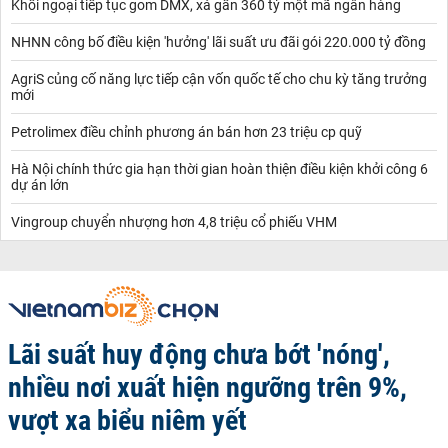
Khối ngoại tiếp tục gom DMX, xả gần 360 tỷ một mã ngân hàng
NHNN công bố điều kiện 'hưởng' lãi suất ưu đãi gói 220.000 tỷ đồng
AgriS củng cố năng lực tiếp cận vốn quốc tế cho chu kỳ tăng trưởng
mới
Petrolimex điều chỉnh phương án bán hơn 23 triệu cp quỹ
Hà Nội chính thức gia hạn thời gian hoàn thiện điều kiện khởi công 6
dự án lớn
Vingroup chuyển nhượng hơn 4,8 triệu cổ phiếu VHM
Lãi suất huy động chưa bớt 'nóng',
nhiều nơi xuất hiện ngưỡng trên 9%,
vượt xa biểu niêm yết