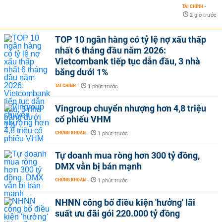
TÀI CHÍNH
-
2 giờ trước
TOP 10 ngân hàng có tỷ lệ nợ xấu thấp
nhất 6 tháng đầu năm 2026:
Vietcombank tiếp tục dẫn đầu, 3 nhà
băng dưới 1%
TÀI CHÍNH
-
1 phút trước
Vingroup chuyển nhượng hơn 4,8 triệu
cổ phiếu VHM
CHỨNG KHOÁN
-
1 phút trước
Tự doanh mua ròng hơn 300 tỷ đồng,
DMX vẫn bị bán mạnh
CHỨNG KHOÁN
-
1 phút trước
NHNN công bố điều kiện 'hưởng' lãi
suất ưu đãi gói 220.000 tỷ đồng