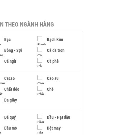
IN THEO NGÀNH HÀNG
Bạc
Bạch Kim
Bông - Sợi
Cá da trơn
Cá ngừ
Cà phê
Cacao
Cao su
Chất dẻo
Chè
Da giày
Đá quý
Dầu - Hạt dầu
Dầu mỏ
Dệt may