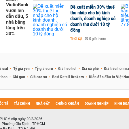
VietinBank
Đề xuất miễn 30% thuế
vươn lên
thu nhập cho hộ kinh
dẫn đầu, 5
doanh, doanh nghiệp có
nhà băng
doanh thu dưới 10 tỷ
tăng trên
đồng
30%
THỜI SỰ
-
5 giờ trước
á usd
Tỷ giá yen
Tỷ giá euro
Giá heo hơi
Giá cà phê
Giá tiêu hôm n
t heo
Giá gạo
Giá cao su
Best Retail Brokers
Diễn đàn đầu tư Việt N
ỐC TẾ
TÀI CHÍNH
NHÀ ĐẤT
CHỨNG KHOÁN
DOANH NGHIỆP
KINH DO
P.HCM cấp ngày 20/3/2026
 - Phường Gia Định - TP.HCM
 Ba Đình - TP. Hà Nội