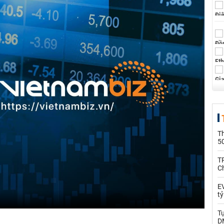
T
5
T
C
EV
t
T
D