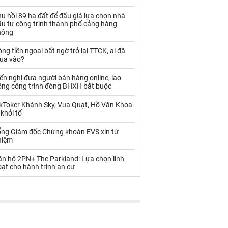
Palladium
Phân bón
u hồi 89 ha đất để đấu giá lựa chọn nhà
Rau - Củ -Quả
Sắt thép
ầu tư công trình thành phố cảng hàng
hông
Sữa
ng tiền ngoại bất ngờ trở lại TTCK, ai đã
ua vào?
Than
Thức ăn chăn nuôi
ến nghị đưa người bán hàng online, lao
ộng công trình đóng BHXH bắt buộc
Thủy hải sản khác
Tôm
ikToker Khánh Sky, Vua Quạt, Hồ Văn Khoa
Vàng
 khởi tố
ổng Giám đốc Chứng khoán EVS xin từ
VLXD khác
Xăng dầu
hiệm
Xi măng - Clynker
ăn hộ 2PN+ The Parkland: Lựa chọn linh
ạt cho hành trình an cư