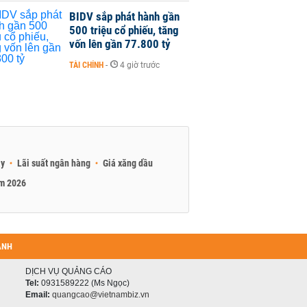
BIDV sắp phát hành gần
500 triệu cổ phiếu, tăng
vốn lên gần 77.800 tỷ
TÀI CHÍNH
-
4 giờ trước
ay
Lãi suất ngân hàng
Giá xăng dầu
am 2026
ANH
DỊCH VỤ QUẢNG CÁO
Tel:
0931589222 (Ms Ngọc)
Email:
quangcao@vietnambiz.vn