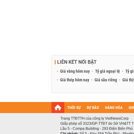
LIÊN KẾT NỔI BẬT
Giá vàng hôm nay
Tỷ giá ngoại tệ
Tỷ gi
Giá thép hôm nay
Giá sầu riêng
Giá thị
THỜI SỰ
DỰ BÁO
HÀNG HÓA
QU
Trang TTĐTTH của công ty VietNewsCorp
Giấy phép số 3323/GP-TTĐT do Sở VH&TT T
Lầu 5 - Compa Building - 293 Điện Biên Phủ
Chi nhánh:
Số 5 - Khu 38A Trần Phú - Phường