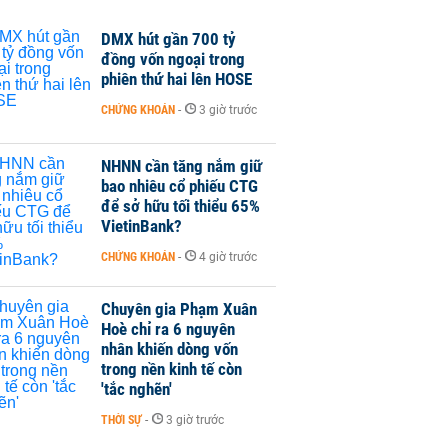
DMX hút gần 700 tỷ
đồng vốn ngoại trong
phiên thứ hai lên HOSE
CHỨNG KHOÁN
-
3 giờ trước
NHNN cần tăng nắm giữ
bao nhiêu cổ phiếu CTG
để sở hữu tối thiểu 65%
VietinBank?
CHỨNG KHOÁN
-
4 giờ trước
Chuyên gia Phạm Xuân
Hoè chỉ ra 6 nguyên
nhân khiến dòng vốn
trong nền kinh tế còn
'tắc nghẽn'
THỜI SỰ
-
3 giờ trước