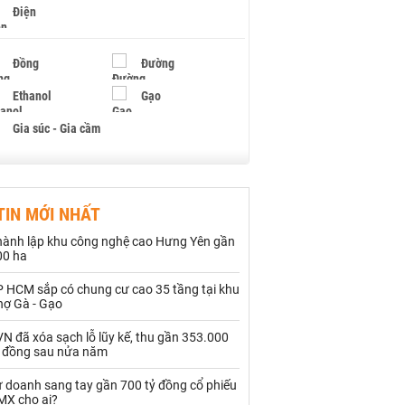
Điện
Đồng
Đường
Ethanol
Gạo
Gia súc - Gia cầm
Giấy
Gỗ
TIN MỚI NHẤT
Hạt điều
Hồ tiêu - Hạt tiêu
hành lập khu công nghệ cao Hưng Yên gần
Khí đốt
00 ha
P HCM sắp có chung cư cao 35 tầng tại khu
Kim loại khác
Mắc ca
hợ Gà - Gạo
Muối
Ngũ cốc
N đã xóa sạch lỗ lũy kế, thu gần 353.000
ỷ đồng sau nửa năm
Nhựa - Hạt nhựa
ự doanh sang tay gần 700 tỷ đồng cổ phiếu
MX cho ai?