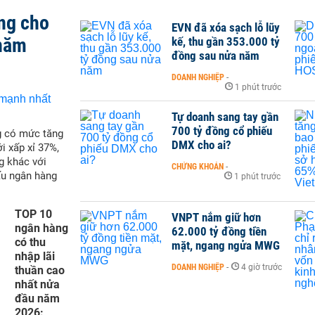
ng cho
EVN đã xóa sạch lỗ lũy
 năm
kế, thu gần 353.000 tỷ
đồng sau nửa năm
DOANH NGHIỆP
-
1 phút trước
Tự doanh sang tay gần
700 tỷ đồng cổ phiếu
g có mức tăng
DMX cho ai?
i xấp xỉ 37%,
g khác với
CHỨNG KHOÁN
-
ấu ngân hàng
1 phút trước
TOP 10
VNPT nắm giữ hơn
ngân hàng
62.000 tỷ đồng tiền
có thu
mặt, ngang ngửa MWG
nhập lãi
DOANH NGHIỆP
-
4 giờ trước
thuần cao
nhất nửa
đầu năm
2026: