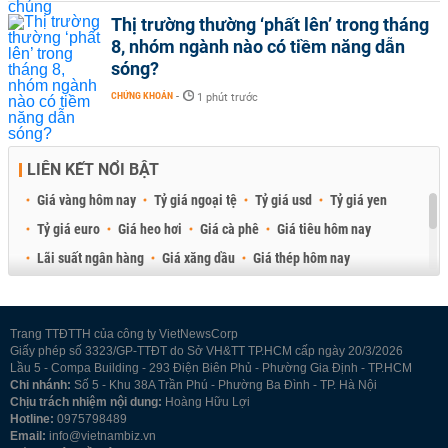
Thị trường thường ‘phất lên’ trong tháng
8, nhóm ngành nào có tiềm năng dẫn
sóng?
CHỨNG KHOÁN
-
1 phút trước
LIÊN KẾT NỔI BẬT
Giá vàng hôm nay
Tỷ giá ngoại tệ
Tỷ giá usd
Tỷ giá yen
Tỷ giá euro
Giá heo hơi
Giá cà phê
Giá tiêu hôm nay
Lãi suất ngân hàng
Giá xăng dầu
Giá thép hôm nay
Giá sầu riêng
Giá thịt heo
Giá gạo
Giá cao su
Best Retail Brokers
Diễn đàn đầu tư Việt Nam 2026
Trang TTĐTTH của công ty VietNewsCorp
Giấy phép số 3323/GP-TTĐT do Sở VH&TT TP.HCM cấp ngày 20/3/2026
Lầu 5 - Compa Building - 293 Điện Biên Phủ - Phường Gia Định - TP.HCM
Chi nhánh:
Số 5 - Khu 38A Trần Phú - Phường Ba Đình - TP. Hà Nội
Chịu trách nhiệm nội dung:
Hoàng Hữu Lợi
Hotline:
0975798489
Email:
info@vietnambiz.vn