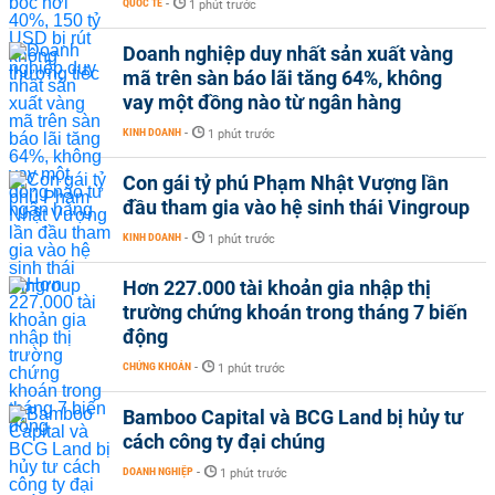
QUỐC TẾ
-
1 phút trước
Doanh nghiệp duy nhất sản xuất vàng
mã trên sàn báo lãi tăng 64%, không
vay một đồng nào từ ngân hàng
KINH DOANH
-
1 phút trước
Con gái tỷ phú Phạm Nhật Vượng lần
đầu tham gia vào hệ sinh thái Vingroup
KINH DOANH
-
1 phút trước
Hơn 227.000 tài khoản gia nhập thị
trường chứng khoán trong tháng 7 biến
động
CHỨNG KHOÁN
-
1 phút trước
Bamboo Capital và BCG Land bị hủy tư
cách công ty đại chúng
DOANH NGHIỆP
-
1 phút trước