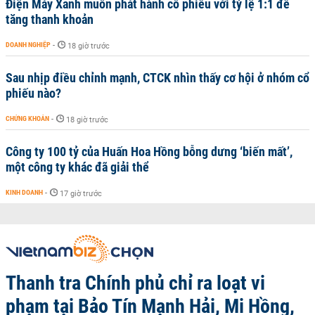
Điện Máy Xanh muốn phát hành cổ phiếu với tỷ lệ 1:1 để
tăng thanh khoản
DOANH NGHIỆP
-
18 giờ trước
Sau nhịp điều chỉnh mạnh, CTCK nhìn thấy cơ hội ở nhóm cổ
phiếu nào?
CHỨNG KHOÁN
-
18 giờ trước
Công ty 100 tỷ của Huấn Hoa Hồng bỗng dưng ‘biến mất’,
một công ty khác đã giải thể
KINH DOANH
-
17 giờ trước
Thanh tra Chính phủ chỉ ra loạt vi
phạm tại Bảo Tín Mạnh Hải, Mi Hồng,