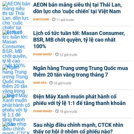
AEON bán mảng siêu thị tại Thái Lan,
dồn lực cho ‘cuộc chiến’ tại Việt Nam
KINH DOANH
-
11 giờ trước
Lịch cổ tức tuần tới: Masan Consumer,
BSR, MB chốt quyền, tỷ lệ cao nhất
100%
DOANH NGHIỆP
-
12 giờ trước
Ngân hàng Trung ương Trung Quốc mua
thêm 20 tấn vàng trong tháng 7
HÀNG HÓA
-
10 giờ trước
Điện Máy Xanh muốn phát hành cổ
phiếu với tỷ lệ 1:1 để tăng thanh khoản
DOANH NGHIỆP
-
18 giờ trước
Sau nhịp điều chỉnh mạnh, CTCK nhìn
thấy cơ hội ở nhóm cổ phiếu nào?