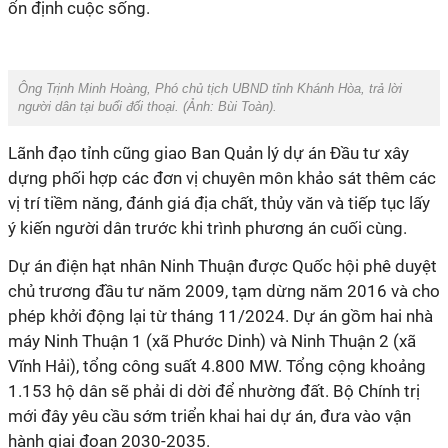
ổn định cuộc sống.
Ông Trịnh Minh Hoàng, Phó chủ tịch UBND tỉnh Khánh Hòa, trả lời
người dân tại buổi đối thoại. (Ảnh:
Bùi Toàn
).
Lãnh đạo tỉnh cũng giao Ban Quản lý dự án Đầu tư xây
dựng phối hợp các đơn vị chuyên môn khảo sát thêm các
vị trí tiềm năng, đánh giá địa chất, thủy văn và tiếp tục lấy
ý kiến người dân trước khi trình phương án cuối cùng.
Dự án điện hạt nhân Ninh Thuận được Quốc hội phê duyệt
chủ trương đầu tư năm 2009, tạm dừng năm 2016 và cho
phép khởi động lại từ tháng 11/2024. Dự án gồm hai nhà
máy Ninh Thuận 1 (xã Phước Dinh) và Ninh Thuận 2 (xã
Vĩnh Hải), tổng công suất 4.800 MW. Tổng cộng khoảng
1.153 hộ dân sẽ phải di dời để nhường đất. Bộ Chính trị
mới đây yêu cầu sớm triển khai hai dự án, đưa vào vận
hành giai đoạn 2030-2035.