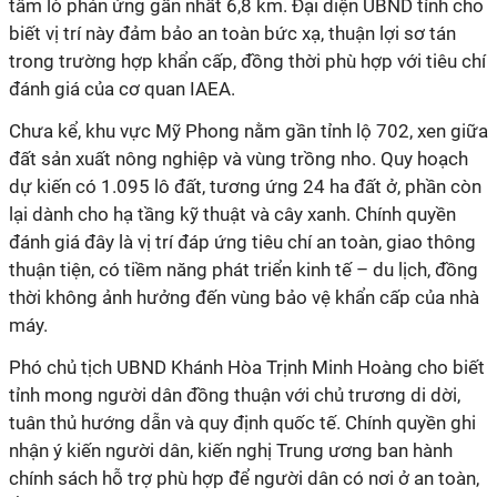
tâm lò phản ứng gần nhất 6,8 km. Đại diện UBND tỉnh cho
biết vị trí này đảm bảo an toàn bức xạ, thuận lợi sơ tán
trong trường hợp khẩn cấp, đồng thời phù hợp với tiêu chí
đánh giá của cơ quan IAEA.
Chưa kể, khu vực Mỹ Phong nằm gần tỉnh lộ 702, xen giữa
đất sản xuất nông nghiệp và vùng trồng nho. Quy hoạch
dự kiến có 1.095 lô đất, tương ứng 24 ha đất ở, phần còn
lại dành cho hạ tầng kỹ thuật và cây xanh. Chính quyền
đánh giá đây là vị trí đáp ứng tiêu chí an toàn, giao thông
thuận tiện, có tiềm năng phát triển kinh tế – du lịch, đồng
thời không ảnh hưởng đến vùng bảo vệ khẩn cấp của nhà
máy.
Phó chủ tịch UBND Khánh Hòa Trịnh Minh Hoàng cho biết
tỉnh mong người dân đồng thuận với chủ trương di dời,
tuân thủ hướng dẫn và quy định quốc tế. Chính quyền ghi
nhận ý kiến người dân, kiến nghị Trung ương ban hành
chính sách hỗ trợ phù hợp để người dân có nơi ở an toàn,