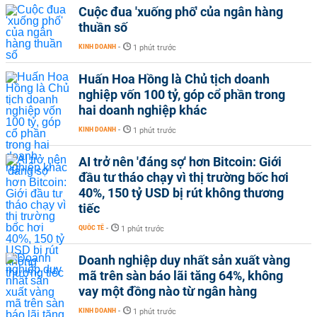
Cuộc đua 'xuống phố' của ngân hàng
thuần số
KINH DOANH
-
1 phút trước
Huấn Hoa Hồng là Chủ tịch doanh
nghiệp vốn 100 tỷ, góp cổ phần trong
hai doanh nghiệp khác
KINH DOANH
-
1 phút trước
AI trở nên 'đáng sợ' hơn Bitcoin: Giới
đầu tư tháo chạy vì thị trường bốc hơi
40%, 150 tỷ USD bị rút không thương
tiếc
QUỐC TẾ
-
1 phút trước
Doanh nghiệp duy nhất sản xuất vàng
mã trên sàn báo lãi tăng 64%, không
vay một đồng nào từ ngân hàng
KINH DOANH
-
1 phút trước