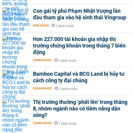
Con gái tỷ phú Phạm Nhật Vượng lần
đầu tham gia vào hệ sinh thái Vingroup
KINH DOANH
-
1 phút trước
Hơn 227.000 tài khoản gia nhập thị
trường chứng khoán trong tháng 7 biến
động
CHỨNG KHOÁN
-
1 phút trước
Bamboo Capital và BCG Land bị hủy tư
cách công ty đại chúng
DOANH NGHIỆP
-
1 phút trước
Thị trường thường ‘phất lên’ trong tháng
8, nhóm ngành nào có tiềm năng dẫn
sóng?
CHỨNG KHOÁN
-
1 phút trước