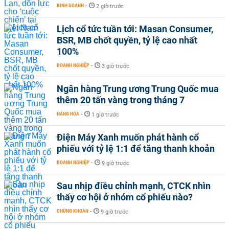
KINH DOANH
-
2 giờ trước
Lịch cổ tức tuần tới: Masan Consumer,
BSR, MB chốt quyền, tỷ lệ cao nhất
100%
DOANH NGHIỆP
-
3 giờ trước
Ngân hàng Trung ương Trung Quốc mua
thêm 20 tấn vàng trong tháng 7
HÀNG HÓA
-
1 giờ trước
Điện Máy Xanh muốn phát hành cổ
phiếu với tỷ lệ 1:1 để tăng thanh khoản
DOANH NGHIỆP
-
9 giờ trước
Sau nhịp điều chỉnh mạnh, CTCK nhìn
thấy cơ hội ở nhóm cổ phiếu nào?
CHỨNG KHOÁN
-
9 giờ trước