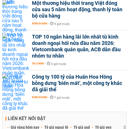
Một thương hiệu thời trang Việt đóng
cửa sau 5 năm hoạt động, thanh lý toàn
bộ cửa hàng
KINH DOANH
-
9 giờ trước
TOP 10 ngân hàng lãi lớn nhất từ kinh
doanh ngoại hối nửa đầu năm 2026:
Vietcombank quán quân, ACB dẫn đầu
nhóm tư nhân
TÀI CHÍNH
-
3 giờ trước
Công ty 100 tỷ của Huấn Hoa Hồng
bỗng dưng ‘biến mất’, một công ty khác
đã giải thể
KINH DOANH
-
7 giờ trước
LIÊN KẾT NỔI BẬT
Giá vàng hôm nay
Tỷ giá ngoại tệ
Tỷ giá usd
Tỷ giá yen