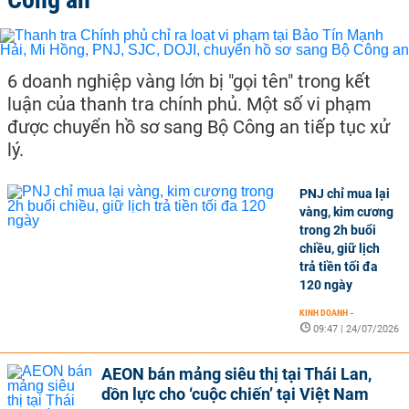
6 doanh nghiệp vàng lớn bị "gọi tên" trong kết
luận của thanh tra chính phủ. Một số vi phạm
được chuyển hồ sơ sang Bộ Công an tiếp tục xử
lý.
PNJ chỉ mua lại
vàng, kim cương
trong 2h buổi
chiều, giữ lịch
trả tiền tối đa
120 ngày
KINH DOANH
-
09:47 | 24/07/2026
AEON bán mảng siêu thị tại Thái Lan,
dồn lực cho ‘cuộc chiến’ tại Việt Nam