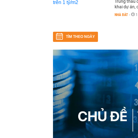
Trúng thầu 
khai dự án, 
NHÀ ĐẤT
-
1
TÌM THEO NGÀY