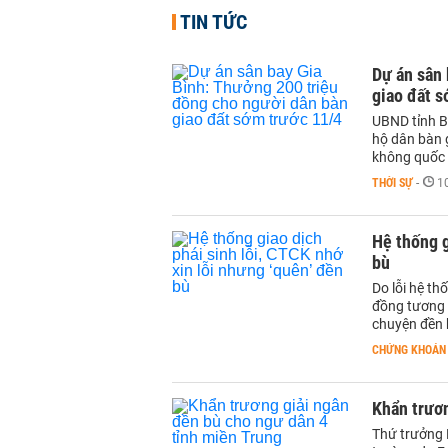
TIN TỨC
Dự án sân 
giao đất s
UBND tỉnh B
hộ dân bàn 
không quốc 
THỜI SỰ
-
1
Hệ thống g
bù
Do lỗi hệ th
đồng tương 
chuyện đền 
CHỨNG KHOÁN
Khẩn trươn
Thứ trưởng 