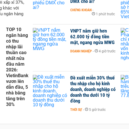
DMX cho ai?
i xấp xỉ 37%,
g khác với
CHỨNG KHOÁN
-
ấu ngân hàng
1 phút trước
TOP 10
VNPT nắm giữ hơn
ngân hàng
62.000 tỷ đồng tiền
có thu
mặt, ngang ngửa MWG
nhập lãi
DOANH NGHIỆP
-
4 giờ trước
thuần cao
nhất nửa
đầu năm
2026:
VietinBank
Đề xuất miễn 30% thuế
vươn lên
thu nhập cho hộ kinh
dẫn đầu, 5
doanh, doanh nghiệp có
nhà băng
doanh thu dưới 10 tỷ
tăng trên
đồng
30%
THỜI SỰ
-
5 giờ trước