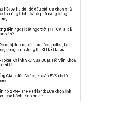
Palladium
Phân bón
u hồi 89 ha đất để đấu giá lựa chọn nhà
Rau - Củ -Quả
Sắt thép
ầu tư công trình thành phố cảng hàng
hông
Sữa
ng tiền ngoại bất ngờ trở lại TTCK, ai đã
ua vào?
Than
Thức ăn chăn nuôi
ến nghị đưa người bán hàng online, lao
ộng công trình đóng BHXH bắt buộc
Thủy hải sản khác
Tôm
ikToker Khánh Sky, Vua Quạt, Hồ Văn Khoa
Vàng
 khởi tố
ổng Giám đốc Chứng khoán EVS xin từ
VLXD khác
Xăng dầu
hiệm
Xi măng - Clynker
ăn hộ 2PN+ The Parkland: Lựa chọn linh
ạt cho hành trình an cư