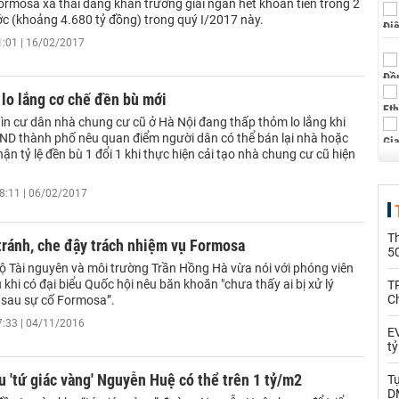
ormosa xả thải đang khẩn trương giải ngân hết khoản tiền trong 2
ớc (khoảng 4.680 tỷ đồng) trong quý I/2017 này.
1:01 | 16/02/2017
lo lắng cơ chế đền bù mới
ìn cư dân nhà chung cư cũ ở Hà Nội đang thấp thỏm lo lắng khi
ND thành phố nêu quan điểm người dân có thể bán lại nhà hoặc
ận tỷ lệ đền bù 1 đổi 1 khi thực hiện cải tạo nhà chung cư cũ hiện
8:11 | 06/02/2017
T
tránh, che đậy trách nhiệm vụ Formosa
5
ộ Tài nguyên và môi trường Trần Hồng Hà vừa nói với phóng viên
 khi có đại biểu Quốc hội nêu băn khoăn "chưa thấy ai bị xử lý
T
C
 sau sự cố Formosa”.
7:33 | 04/11/2016
EV
t
u 'tứ giác vàng' Nguyễn Huệ có thể trên 1 tỷ/m2
T
D