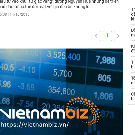
đầu tư vào khu “tứ giác vàng” đường Nguyễn Huệ nhưng để triển
chủ đầu tư có thể đối mặt với giá đền bù khổng lồ.
Th
đ
5:08 | 14/10/2016
k
Dò
1
m
Ki
đ
T
bị
T
n
C
ho