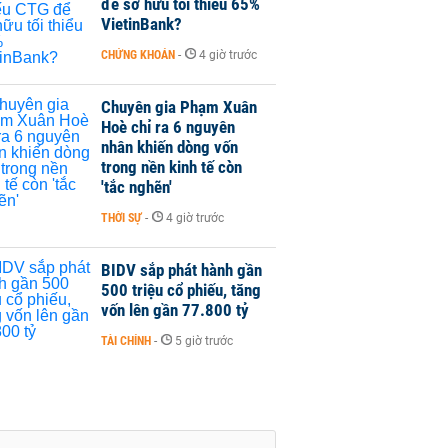
để sở hữu tối thiểu 65%
VietinBank?
CHỨNG KHOÁN
-
4 giờ trước
Chuyên gia Phạm Xuân
Hoè chỉ ra 6 nguyên
nhân khiến dòng vốn
trong nền kinh tế còn
'tắc nghẽn'
THỜI SỰ
-
4 giờ trước
BIDV sắp phát hành gần
500 triệu cổ phiếu, tăng
vốn lên gần 77.800 tỷ
TÀI CHÍNH
-
5 giờ trước