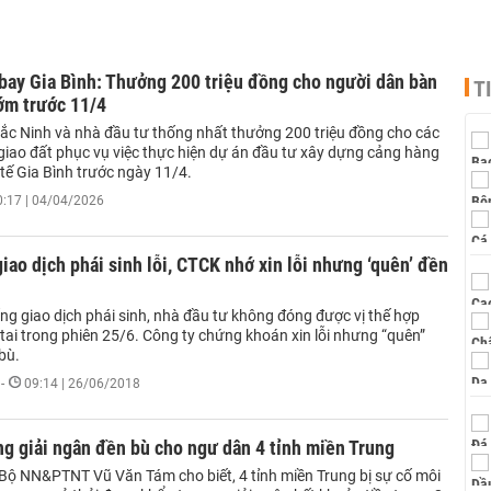
bay Gia Bình: Thưởng 200 triệu đồng cho người dân bàn
T
ớm trước 11/4
ắc Ninh và nhà đầu tư thống nhất thưởng 200 triệu đồng cho các
giao đất phục vụ việc thực hiện dự án đầu tư xây dựng cảng hàng
tế Gia Bình trước ngày 11/4.
0:17 | 04/04/2026
iao dịch phái sinh lỗi, CTCK nhớ xin lỗi nhưng ‘quên’ đền
ống giao dịch phái sinh, nhà đầu tư không đóng được vị thế hợp
tai trong phiên 25/6. Công ty chứng khoán xin lỗi nhưng “quên”
bù.
-
09:14 | 26/06/2018
g giải ngân đền bù cho ngư dân 4 tỉnh miền Trung
Bộ NN&PTNT Vũ Văn Tám cho biết, 4 tỉnh miền Trung bị sự cố môi