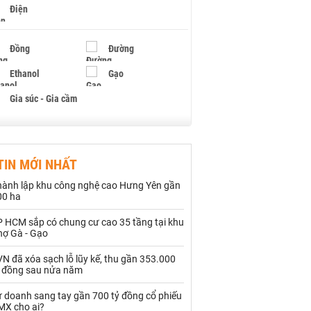
Điện
Đồng
Đường
Ethanol
Gạo
Gia súc - Gia cầm
Giấy
Gỗ
TIN MỚI NHẤT
Hạt điều
Hồ tiêu - Hạt tiêu
hành lập khu công nghệ cao Hưng Yên gần
Khí đốt
00 ha
P HCM sắp có chung cư cao 35 tầng tại khu
Kim loại khác
Mắc ca
hợ Gà - Gạo
Muối
Ngũ cốc
N đã xóa sạch lỗ lũy kế, thu gần 353.000
ỷ đồng sau nửa năm
Nhựa - Hạt nhựa
ự doanh sang tay gần 700 tỷ đồng cổ phiếu
MX cho ai?