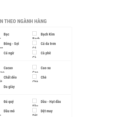
IN THEO NGÀNH HÀNG
Bạc
Bạch Kim
Bông - Sợi
Cá da trơn
Cá ngừ
Cà phê
Cacao
Cao su
Chất dẻo
Chè
Da giày
Đá quý
Dầu - Hạt dầu
Dầu mỏ
Dệt may