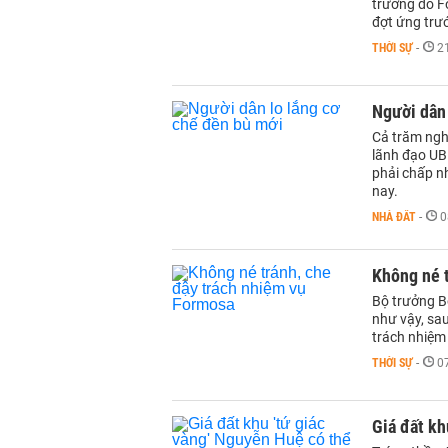
trường do F
đợt ứng trư
THỜI SỰ
-
2
Người dân 
Cả trăm ngh
lãnh đạo UB
phải chấp nh
nay.
NHÀ ĐẤT
-
0
Không né 
Bộ trưởng B
như vậy, sau
trách nhiệm
THỜI SỰ
-
0
Giá đất kh