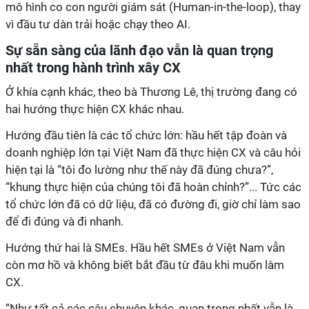
mô hình co con người giám sát (Human-in-the-loop), thay
vì đầu tư dàn trải hoặc chạy theo AI.
Sự sẵn sàng của lãnh đạo vẫn là quan trọng
nhất trong hành trình xây CX
Ở khía cạnh khác, theo bà Thương Lê, thị trường đang có
hai hướng thực hiện CX khác nhau.
Hướng đầu tiên là các tổ chức lớn: hầu hết tập đoàn và
doanh nghiệp lớn tại Việt Nam đã thực hiện CX và câu hỏi
hiện tại là “tôi đo lường như thế này đã đúng chưa?”,
“khung thực hiện của chúng tôi đã hoàn chỉnh?”... Tức các
tổ chức lớn đã có dữ liệu, đã có đường đi, giờ chỉ làm sao
để đi đúng và đi nhanh.
Hướng thứ hai là SMEs. Hầu hết SMEs ở Việt Nam vẫn
còn mơ hồ và không biết bắt đầu từ đâu khi muốn làm
CX.
“Như tất cả các câu chuyện khác, quan trọng nhất vẫn là