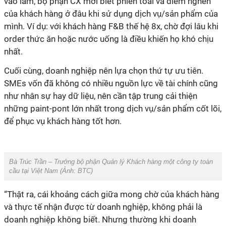
vào làm, bộ phận CX mới biết phiền toái và điểm nghẽn
của khách hàng ở đâu khi sử dụng dịch vụ/sản phẩm của
mình. Ví dụ: với khách hàng F&B thế hệ 8x, chờ đợi lâu khi
order thức ăn hoặc nước uống là điều khiến họ khó chịu
nhất.
Cuối cùng, doanh nghiệp nên lựa chọn thứ tự ưu tiên.
SMEs vốn đã không có nhiều nguồn lực về tài chính cũng
như nhân sự hay dữ liệu, nên cần tập trung cải thiện
những paint-pont lớn nhất trong dịch vụ/sản phẩm cốt lõi,
để phục vụ khách hàng tốt hơn.
Bà Trúc Trần – Trưởng bộ phận Quản lý Khách hàng một công ty toàn
cầu tại Việt Nam (Ảnh:
BTC
)
“Thật ra, cái khoảng cách giữa mong chờ của khách hàng
và thực tế nhận được từ doanh nghiệp, không phải là
doanh nghiệp không biết. Nhưng thường khi doanh