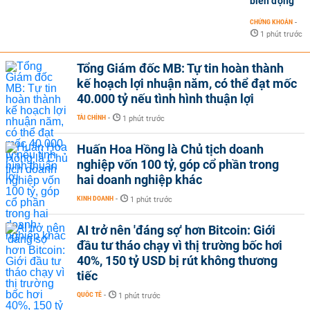
biến động
CHỨNG KHOÁN
-
1 phút trước
Tổng Giám đốc MB: Tự tin hoàn thành
kế hoạch lợi nhuận năm, có thể đạt mốc
40.000 tỷ nếu tình hình thuận lợi
TÀI CHÍNH
-
1 phút trước
Huấn Hoa Hồng là Chủ tịch doanh
nghiệp vốn 100 tỷ, góp cổ phần trong
hai doanh nghiệp khác
KINH DOANH
-
1 phút trước
AI trở nên 'đáng sợ' hơn Bitcoin: Giới
đầu tư tháo chạy vì thị trường bốc hơi
40%, 150 tỷ USD bị rút không thương
tiếc
QUỐC TẾ
-
1 phút trước