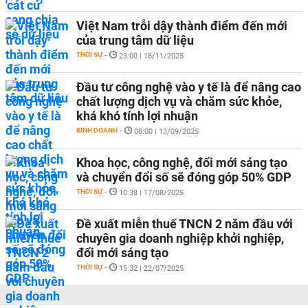
Việt Nam trỗi dậy thành điểm đến mới
của trung tâm dữ liệu
THỜI SỰ
-
23:00 | 18/11/2025
Đầu tư công nghệ vào y tế là để nâng cao
chất lượng dịch vụ và chăm sức khỏe,
khá khó tính lợi nhuận
KINH DOANH
-
08:00 | 13/09/2025
Khoa học, công nghệ, đổi mới sáng tạo
và chuyển đổi số sẽ đóng góp 50% GDP
THỜI SỰ
-
10:38 | 17/08/2025
Đề xuất miễn thuế TNCN 2 năm đầu với
chuyên gia doanh nghiệp khởi nghiệp,
đổi mới sáng tạo
THỜI SỰ
-
15:32 | 22/07/2025