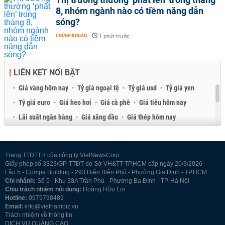
8, nhóm ngành nào có tiềm năng dẫn
sóng?
CHỨNG KHOÁN
-
1 phút trước
LIÊN KẾT NỔI BẬT
Giá vàng hôm nay
Tỷ giá ngoại tệ
Tỷ giá usd
Tỷ giá yen
Tỷ giá euro
Giá heo hơi
Giá cà phê
Giá tiêu hôm nay
Lãi suất ngân hàng
Giá xăng dầu
Giá thép hôm nay
Giá sầu riêng
Giá thịt heo
Giá gạo
Giá cao su
Best Retail Brokers
Diễn đàn đầu tư Việt Nam 2026
Trang TTĐTTH của công ty VietNewsCorp
Giấy phép số 3323/GP-TTĐT do Sở VH&TT TP.HCM cấp ngày 20/3/2026
Lầu 5 - Compa Building - 293 Điện Biên Phủ - Phường Gia Định - TP.HCM
Chi nhánh:
Số 5 - Khu 38A Trần Phú - Phường Ba Đình - TP. Hà Nội
Chịu trách nhiệm nội dung:
Hoàng Hữu Lợi
Hotline:
0975798489
Email:
info@vietnambiz.vn
Trách nhiệm về thông tin
DỊCH VỤ QUẢNG CÁO