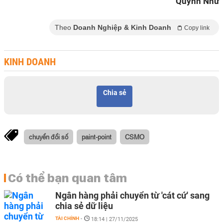
Quỳnh Như
Theo
Doanh Nghiệp & Kinh Doanh
Copy link
KINH DOANH
Chia sẻ
chuyển đổi số
paint-point
CSMO
Có thể bạn quan tâm
Ngân hàng phải chuyển từ 'cát cứ' sang
chia sẻ dữ liệu
TÀI CHÍNH
-
18:14 | 27/11/2025