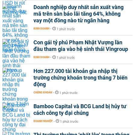
Doanh nghiệp duy nhất sản xuất vàng
mã trên sàn báo lãi tăng 64%, không
vay một đồng nào từ ngân hàng
KINH DOANH
-
1 phút trước
Con gái tỷ phú Phạm Nhật Vượng lần
đầu tham gia vào hệ sinh thái Vingroup
KINH DOANH
-
1 phút trước
Hơn 227.000 tài khoản gia nhập thị
trường chứng khoán trong tháng 7 biến
động
CHỨNG KHOÁN
-
1 phút trước
Bamboo Capital và BCG Land bị hủy tư
cách công ty đại chúng
DOANH NGHIỆP
-
1 phút trước
Thị trường thường ‘phất lên’ trong tháng