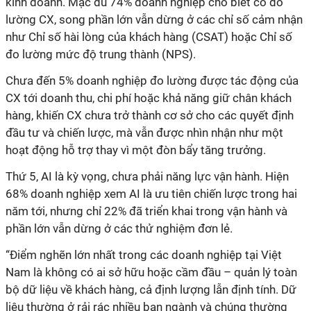
kinh doanh. Mặc dù 74% doanh nghiệp cho biết có đo
lường CX, song phần lớn vẫn dừng ở các chỉ số cảm nhận
như Chỉ số hài lòng của khách hàng (CSAT) hoặc Chỉ số
đo lường mức độ trung thành (NPS).
Chưa đến 5% doanh nghiệp đo lường được tác động của
CX tới doanh thu, chi phí hoặc khả năng giữ chân khách
hàng, khiến CX chưa trở thành cơ sở cho các quyết định
đầu tư và chiến lược, mà vẫn được nhìn nhận như một
hoạt động hỗ trợ thay vì một đòn bẩy tăng trưởng.
Thứ 5, AI là kỳ vọng, chưa phải năng lực vận hành. Hiện
68% doanh nghiệp xem AI là ưu tiên chiến lược trong hai
năm tới, nhưng chỉ 22% đã triển khai trong vận hành và
phần lớn vẫn dừng ở các thử nghiệm đơn lẻ.
“Điểm nghẽn lớn nhất trong các doanh nghiệp tại Việt
Nam là không có ai sở hữu hoặc cầm đầu – quản lý toàn
bộ dữ liệu về khách hàng, cả định lượng lẫn định tính. Dữ
liệu thường ở rải rác nhiều ban ngành và chúng thường