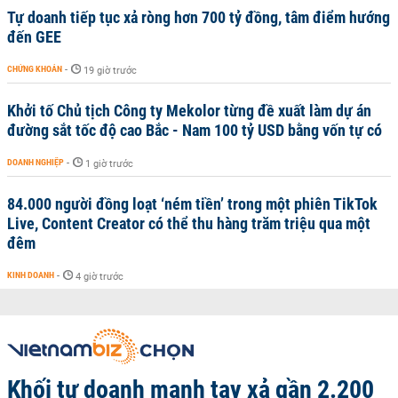
Tự doanh tiếp tục xả ròng hơn 700 tỷ đồng, tâm điểm hướng
đến GEE
CHỨNG KHOÁN
-
19 giờ trước
Khởi tố Chủ tịch Công ty Mekolor từng đề xuất làm dự án
đường sắt tốc độ cao Bắc - Nam 100 tỷ USD bằng vốn tự có
DOANH NGHIỆP
-
1 giờ trước
84.000 người đồng loạt ‘ném tiền’ trong một phiên TikTok
Live, Content Creator có thể thu hàng trăm triệu qua một
đêm
KINH DOANH
-
4 giờ trước
Khối tự doanh mạnh tay xả gần 2.200