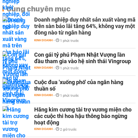
Cùng chuyên mục
Doanh nghiệp duy nhất sản xuất vàng mã
trên sàn báo lãi tăng 64%, không vay một
đồng nào từ ngân hàng
KINH DOANH
-
1 phút trước
Con gái tỷ phú Phạm Nhật Vượng lần
đầu tham gia vào hệ sinh thái Vingroup
KINH DOANH
-
1 phút trước
Cuộc đua 'xuống phố' của ngân hàng
thuần số
KINH DOANH
-
1 phút trước
Hãng kim cương tài trợ vương miện cho
các cuộc thi hoa hậu thông báo ngừng
hoạt động
KINH DOANH
-
2 giờ trước