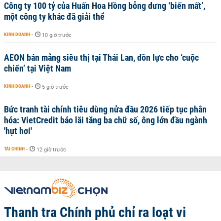
Công ty 100 tỷ của Huấn Hoa Hồng bỗng dưng ‘biến mất’,
một công ty khác đã giải thể
KINH DOANH
-
10 giờ trước
AEON bán mảng siêu thị tại Thái Lan, dồn lực cho ‘cuộc
chiến’ tại Việt Nam
KINH DOANH
-
5 giờ trước
Bức tranh tài chính tiêu dùng nửa đầu 2026 tiếp tục phân
hóa: VietCredit báo lãi tăng ba chữ số, ông lớn đầu ngành
'hụt hơi'
TÀI CHÍNH
-
12 giờ trước
Thanh tra Chính phủ chỉ ra loạt vi