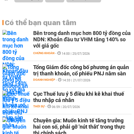
Có thể bạn quan tâm
Bên trong danh mục hơn 800 tỷ đồng của
NDN: Khoản đầu tư VHM tăng 140% so
với giá gốc
CHỨNG KHOÁN
-
14:00 | 25/07/2026
Tổng Giám đốc công bố phương án quản
trị thanh khoản, cổ phiếu PNJ nằm sàn
DOANH NGHIỆP
-
14:33 | 21/07/2026
Cục Thuế lưu ý 5 điều khi kê khai thuế
thu nhập cá nhân
THỜI SỰ
-
06:59 | 20/07/2026
Chuyên gia: Muốn kinh tế tăng trưởng
hai con số, phải gỡ 'nút thắt' trong thực
thi chính sách