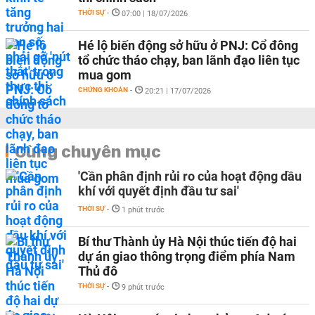
THỜI SỰ
-
07:00 | 18/07/2026
Hé lộ biến động sở hữu ở PNJ: Cổ đông
tổ chức tháo chạy, ban lãnh đạo liên tục
mua gom
CHỨNG KHOÁN
-
20:21 | 17/07/2026
Cùng chuyên mục
'Cần phân định rủi ro của hoạt động dầu
khí với quyết định đầu tư sai'
THỜI SỰ
-
1 phút trước
Bí thư Thành ủy Hà Nội thúc tiến độ hai
dự án giao thông trọng điểm phía Nam
Thủ đô
THỜI SỰ
-
9 phút trước