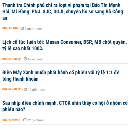
Thanh tra Chính phủ chỉ ra loạt vi phạm tại Bảo Tín Mạnh
Hải, Mi Hồng, PNJ, SJC, DOJI, chuyển hồ sơ sang Bộ Công
an
KINH DOANH
-
1 phút trước
Lịch cổ tức tuần tới: Masan Consumer, BSR, MB chốt quyền,
tỷ lệ cao nhất 100%
DOANH NGHIỆP
-
6 giờ trước
Điện Máy Xanh muốn phát hành cổ phiếu với tỷ lệ 1:1 để
tăng thanh khoản
DOANH NGHIỆP
-
12 giờ trước
Sau nhịp điều chỉnh mạnh, CTCK nhìn thấy cơ hội ở nhóm cổ
phiếu nào?
CHỨNG KHOÁN
-
12 giờ trước