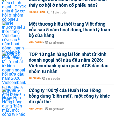
thấy cơ hội ở nhóm cổ phiếu nào?
CHỨNG KHOÁN
-
12 giờ trước
Một thương hiệu thời trang Việt đóng
cửa sau 5 năm hoạt động, thanh lý toàn
bộ cửa hàng
KINH DOANH
-
12 giờ trước
TOP 10 ngân hàng lãi lớn nhất từ kinh
doanh ngoại hối nửa đầu năm 2026:
Vietcombank quán quân, ACB dẫn đầu
nhóm tư nhân
TÀI CHÍNH
-
6 giờ trước
Công ty 100 tỷ của Huấn Hoa Hồng
bỗng dưng ‘biến mất’, một công ty khác
đã giải thể
KINH DOANH
-
10 giờ trước