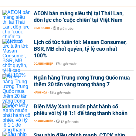
AEON bán mảng siêu thị tại Thái Lan,
dồn lực cho ‘cuộc chiến’ tại Việt Nam
KINH DOANH
-
5 giờ trước
Lịch cổ tức tuần tới: Masan Consumer,
BSR, MB chốt quyền, tỷ lệ cao nhất
100%
DOANH NGHIỆP
-
6 giờ trước
Ngân hàng Trung ương Trung Quốc mua
thêm 20 tấn vàng trong tháng 7
HÀNG HÓA
-
4 giờ trước
Điện Máy Xanh muốn phát hành cổ
phiếu với tỷ lệ 1:1 để tăng thanh khoản
DOANH NGHIỆP
-
12 giờ trước
Sau nhịp điều chỉnh mạnh, CTCK nhìn