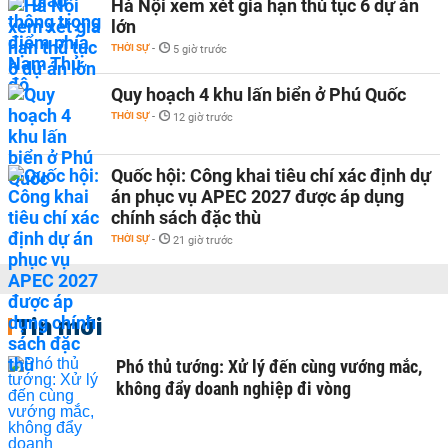
Hà Nội xem xét gia hạn thủ tục 6 dự án
lớn
THỜI SỰ
-
5 giờ trước
Quy hoạch 4 khu lấn biển ở Phú Quốc
THỜI SỰ
-
12 giờ trước
Quốc hội: Công khai tiêu chí xác định dự
án phục vụ APEC 2027 được áp dụng
chính sách đặc thù
THỜI SỰ
-
21 giờ trước
Tin mới
Phó thủ tướng: Xử lý đến cùng vướng mắc,
không đẩy doanh nghiệp đi vòng