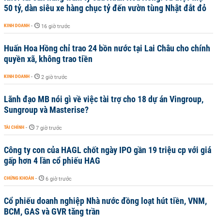
50 tỷ, dàn siêu xe hàng chục tỷ đến vườn tùng Nhật đắt đỏ
KINH DOANH
-
16 giờ trước
Huấn Hoa Hồng chỉ trao 24 bồn nước tại Lai Châu cho chính
quyền xã, không trao tiền
KINH DOANH
-
2 giờ trước
Lãnh đạo MB nói gì về việc tài trợ cho 18 dự án Vingroup,
Sungroup và Masterise?
TÀI CHÍNH
-
7 giờ trước
Công ty con của HAGL chốt ngày IPO gần 19 triệu cp với giá
gấp hơn 4 lần cổ phiếu HAG
CHỨNG KHOÁN
-
6 giờ trước
Cổ phiếu doanh nghiệp Nhà nước đồng loạt hút tiền, VNM,
BCM, GAS và GVR tăng trần