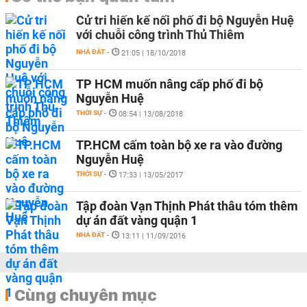
Cử tri hiến kế nối phố đi bộ Nguyễn Huệ
với chuỗi công trình Thủ Thiêm
NHÀ ĐẤT
-
21:05 | 18/10/2018
TP HCM muốn nâng cấp phố đi bộ
Nguyễn Huệ
THỜI SỰ
-
08:54 | 13/08/2018
​TP.HCM cấm toàn bộ xe ra vào đường
Nguyễn Huệ
THỜI SỰ
-
17:33 | 13/05/2017
Tập đoàn Vạn Thịnh Phát thâu tóm thêm
dự án đất vàng quận 1
NHÀ ĐẤT
-
13:11 | 11/09/2016
Cùng chuyên mục