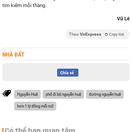
tìm kiếm mỗi tháng.
Vũ Lê
Theo
VnExpress
Copy link
NHÀ ĐẤT
Chia sẻ
Nguyễn Huệ
phố đi bộ nguyễn huệ
đường nguyễn huệ
hơn 1 tỷ đồng mỗi m2
Có thể bạn quan tâm