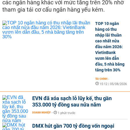
các ngân hàng khác với mức tăng trên 20% nhờ
tham gia tái cơ cấu ngân hàng yếu kém.
TOP 10 ngân
hàng có thu
nhập lãi thuần
cao nhất nửa
đầu năm 2026:
VietinBank
vươn lên dẫn
đầu, 5 nhà băng
tăng trên 30%
TÀI CHÍNH
-
15:12 | 05/08/2026
EVN đã xóa sạch lỗ lũy kế, thu gần
353.000 tỷ đồng sau nửa năm
DOANH NGHIỆP
-
1 phút trước
DMX hút gần 700 tỷ đồng vốn ngoại