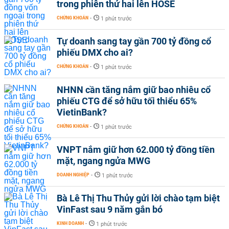
trong phiên thứ hai lên HOSE
CHỨNG KHOÁN
-
1 phút trước
Tự doanh sang tay gần 700 tỷ đồng cổ
phiếu DMX cho ai?
CHỨNG KHOÁN
-
1 phút trước
NHNN cần tăng nắm giữ bao nhiêu cổ
phiếu CTG để sở hữu tối thiểu 65%
VietinBank?
CHỨNG KHOÁN
-
1 phút trước
VNPT nắm giữ hơn 62.000 tỷ đồng tiền
mặt, ngang ngửa MWG
DOANH NGHIỆP
-
1 phút trước
Bà Lê Thị Thu Thủy gửi lời chào tạm biệt
VinFast sau 9 năm gắn bó
KINH DOANH
-
1 phút trước