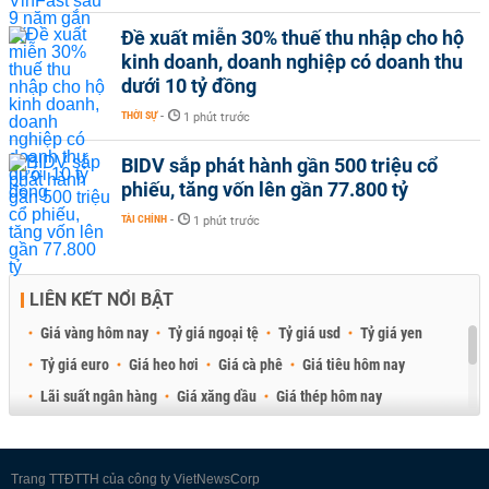
Đề xuất miễn 30% thuế thu nhập cho hộ
kinh doanh, doanh nghiệp có doanh thu
dưới 10 tỷ đồng
THỜI SỰ
-
1 phút trước
BIDV sắp phát hành gần 500 triệu cổ
phiếu, tăng vốn lên gần 77.800 tỷ
TÀI CHÍNH
-
1 phút trước
LIÊN KẾT NỔI BẬT
Giá vàng hôm nay
Tỷ giá ngoại tệ
Tỷ giá usd
Tỷ giá yen
Tỷ giá euro
Giá heo hơi
Giá cà phê
Giá tiêu hôm nay
Lãi suất ngân hàng
Giá xăng dầu
Giá thép hôm nay
Giá sầu riêng
Giá thịt heo
Giá gạo
Giá cao su
Best Retail Brokers
Diễn đàn đầu tư Việt Nam 2026
Trang TTĐTTH của công ty VietNewsCorp