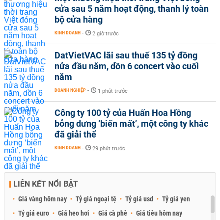
cửa sau 5 năm hoạt động, thanh lý toàn
bộ cửa hàng
KINH DOANH
-
2 giờ trước
DatVietVAC lãi sau thuế 135 tỷ đồng
nửa đầu năm, dồn 6 concert vào cuối
năm
DOANH NGHIỆP
-
1 phút trước
Công ty 100 tỷ của Huấn Hoa Hồng
bỗng dưng ‘biến mất’, một công ty khác
đã giải thể
KINH DOANH
-
29 phút trước
LIÊN KẾT NỔI BẬT
Giá vàng hôm nay
Tỷ giá ngoại tệ
Tỷ giá usd
Tỷ giá yen
Tỷ giá euro
Giá heo hơi
Giá cà phê
Giá tiêu hôm nay