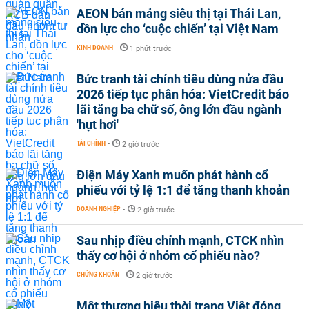
AEON bán mảng siêu thị tại Thái Lan,
dồn lực cho ‘cuộc chiến’ tại Việt Nam
KINH DOANH
-
1 phút trước
Bức tranh tài chính tiêu dùng nửa đầu
2026 tiếp tục phân hóa: VietCredit báo
lãi tăng ba chữ số, ông lớn đầu ngành
'hụt hơi'
TÀI CHÍNH
-
2 giờ trước
Điện Máy Xanh muốn phát hành cổ
phiếu với tỷ lệ 1:1 để tăng thanh khoản
DOANH NGHIỆP
-
2 giờ trước
Sau nhịp điều chỉnh mạnh, CTCK nhìn
thấy cơ hội ở nhóm cổ phiếu nào?
CHỨNG KHOÁN
-
2 giờ trước
Một thương hiệu thời trang Việt đóng