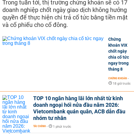
Trong tuần tới, thị trường chứng khoán sẽ có 17
doanh nghiệp chốt ngày giao dịch không hưởng
quyền để thực hiện chi trả cổ tức bằng tiền mặt
và cổ phiếu cho cổ đông.
Chứng
khoán VIX
chốt ngày
chia cổ tức
ngay trong
tháng 8
CHỨNG KHOÁN
-
18 giờ trước
TOP 10 ngân hàng lãi lớn nhất từ kinh
doanh ngoại hối nửa đầu năm 2026:
Vietcombank quán quân, ACB dẫn đầu
nhóm tư nhân
TÀI CHÍNH
-
1 phút trước