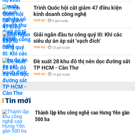
Trình Quốc hội cắt giảm 47 điều kiện
kinh doanh công nghệ
THỜI SỰ
-
9 giờ trước
Giải ngân đầu tư công quý III: Khi các
siêu dự án áp sát 'vạch đích'
THỜI SỰ
-
13 giờ trước
Đề xuất 28 khu đô thị nén dọc đường sắt
TP HCM - Cần Thơ
THỜI SỰ
-
13 giờ trước
Tin mới
Thành lập khu công nghệ cao Hưng Yên gần
500 ha