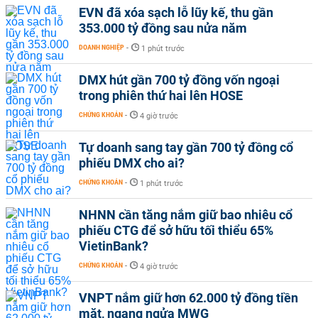
EVN đã xóa sạch lỗ lũy kế, thu gần
353.000 tỷ đồng sau nửa năm
DOANH NGHIỆP
-
1 phút trước
DMX hút gần 700 tỷ đồng vốn ngoại
trong phiên thứ hai lên HOSE
CHỨNG KHOÁN
-
4 giờ trước
Tự doanh sang tay gần 700 tỷ đồng cổ
phiếu DMX cho ai?
CHỨNG KHOÁN
-
1 phút trước
NHNN cần tăng nắm giữ bao nhiêu cổ
phiếu CTG để sở hữu tối thiểu 65%
VietinBank?
CHỨNG KHOÁN
-
4 giờ trước
VNPT nắm giữ hơn 62.000 tỷ đồng tiền
mặt, ngang ngửa MWG