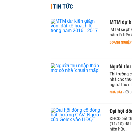
TIN TỨC
MTM dự ki
MTM sẽ phấn 
năm là trên 
DOANH NGHIỆP
Người thu 
Thị trường c
nhà cho thuê
người thu n
NHÀ ĐẤT
-
0
Đại hội đ
ĐHCĐ bất th
(11/10) đã 
hiện hữu.