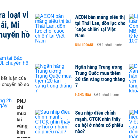
a loạt vi
AEON bán mảng siêu thị
ải, Mi
tại Thái Lan, dồn lực cho
‘cuộc chiến’ tại Việt
chuyển hồ
Nam
KINH DOANH
-
1 phút trước
Ngân hàng Trung ương
Trung Quốc mua thêm
 kết luận của
20 tấn vàng trong tháng
c chuyển hồ sơ
7
HÀNG HÓA
-
1 phút trước
PNJ
chỉ
Sau nhịp điều chỉnh
mua
mạnh, CTCK nhìn thấy
lại
cơ hội ở nhóm cổ phiếu
vàng,
nào?
kim