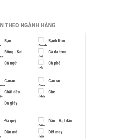
IN THEO NGÀNH HÀNG
Bạc
Bạch Kim
Bông - Sợi
Cá da trơn
Cá ngừ
Cà phê
Cacao
Cao su
Chất dẻo
Chè
Da giày
Đá quý
Dầu - Hạt dầu
Dầu mỏ
Dệt may