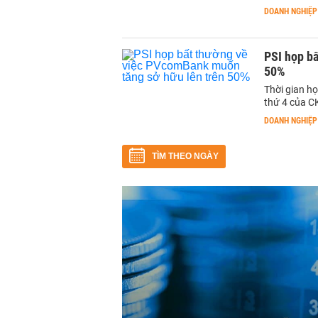
DOANH NGHIỆP
PSI họp b
50%
Thời gian h
thứ 4 của CK
DOANH NGHIỆP
TÌM THEO NGÀY