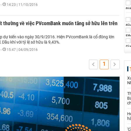
-
14:23 | 11/10/2016
ất thường về việc PVcomBank muốn tăng sở hữu lên trên
ọp dự kiến vào ngày 30/9/2016. Hiện PVcomBank là cổ đông lớn
 Dầu khí với tỷ lệ sở hữu là 9,43%.
-
15:47 | 04/09/2016
1
X
N
Th
Bả
c
H
h
'C