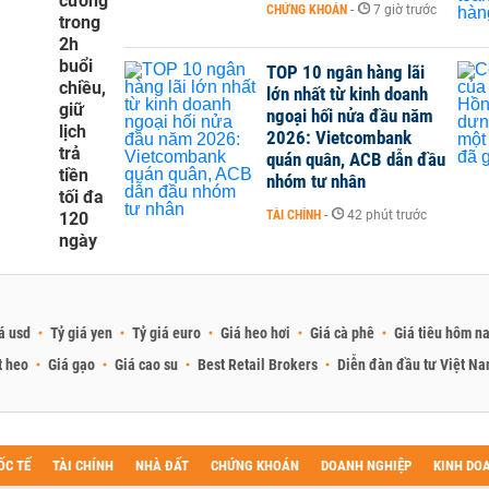
cương
CHỨNG KHOÁN
-
7 giờ trước
trong
2h
buổi
TOP 10 ngân hàng lãi
chiều,
lớn nhất từ kinh doanh
giữ
ngoại hối nửa đầu năm
lịch
2026: Vietcombank
trả
quán quân, ACB dẫn đầu
tiền
nhóm tư nhân
tối đa
TÀI CHÍNH
-
42 phút trước
120
ngày
á usd
Tỷ giá yen
Tỷ giá euro
Giá heo hơi
Giá cà phê
Giá tiêu hôm n
t heo
Giá gạo
Giá cao su
Best Retail Brokers
Diễn đàn đầu tư Việt N
ỐC TẾ
TÀI CHÍNH
NHÀ ĐẤT
CHỨNG KHOÁN
DOANH NGHIỆP
KINH DO