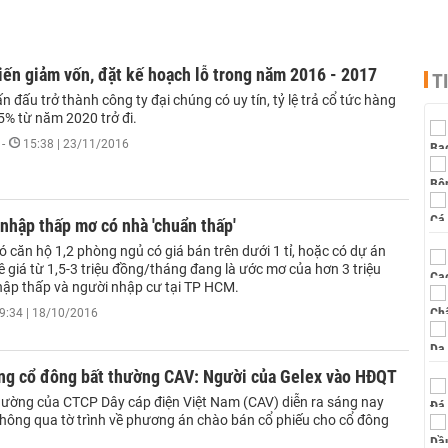
ến giảm vốn, đặt kế hoạch lỗ trong năm 2016 - 2017
T
đấu trở thành công ty đại chúng có uy tín, tỷ lệ trả cổ tức hàng
5% từ năm 2020 trở đi.
-
15:38 | 23/11/2016
nhập thấp mơ có nhà 'chuẩn thấp'
ó căn hộ 1,2 phòng ngủ có giá bán trên dưới 1 tỉ, hoặc có dự án
 giá từ 1,5-3 triệu đồng/tháng đang là ước mơ của hơn 3 triệu
hập thấp và người nhập cư tại TP HCM.
9:34 | 18/10/2016
ồng cổ đông bất thường CAV: Người của Gelex vào HĐQT
ường của CTCP Dây cáp điện Việt Nam (CAV) diễn ra sáng nay
thông qua tờ trình về phương án chào bán cổ phiếu cho cổ đông