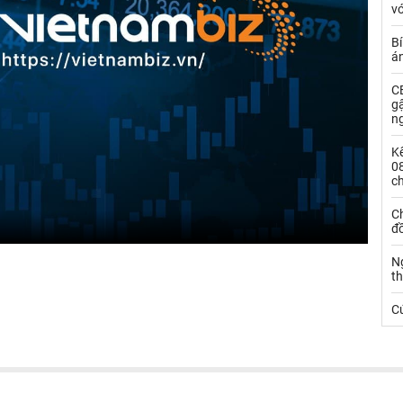
vớ
Bí
á
CE
g
n
Kế
0
c
Ch
đ
N
t
C