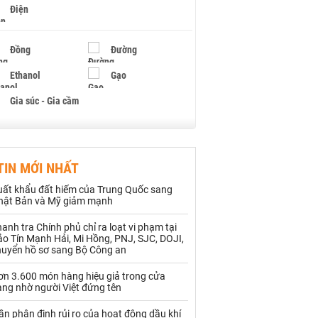
Điện
Đồng
Đường
Ethanol
Gạo
Gia súc - Gia cầm
Giấy
Gỗ
TIN MỚI NHẤT
Hạt điều
Hồ tiêu - Hạt tiêu
uất khẩu đất hiếm của Trung Quốc sang
Khí đốt
hật Bản và Mỹ giảm mạnh
anh tra Chính phủ chỉ ra loạt vi phạm tại
Kim loại khác
Mắc ca
o Tín Mạnh Hải, Mi Hồng, PNJ, SJC, DOJI,
huyển hồ sơ sang Bộ Công an
Muối
Ngũ cốc
ơn 3.600 món hàng hiệu giả trong cửa
Nhựa - Hạt nhựa
àng nhờ người Việt đứng tên
ần phân định rủi ro của hoạt động dầu khí