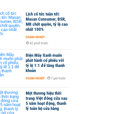
Lịch cổ tức tuần tới:
Masan Consumer, BSR,
MB chốt quyền, tỷ lệ cao
nhất 100%
DOANH NGHIỆP
-
42 phút trước
Điện Máy Xanh muốn
phát hành cổ phiếu với
tỷ lệ 1:1 để tăng thanh
khoản
DOANH NGHIỆP
-
7 giờ trước
Một thương hiệu thời
trang Việt đóng cửa sau
5 năm hoạt động, thanh
lý toàn bộ cửa hàng