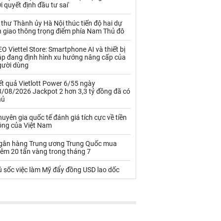
Palladium
Phân bón
i quyết định đầu tư sai'
Rau - Củ -Quả
Sắt thép
 thư Thành ủy Hà Nội thúc tiến độ hai dự
n giao thông trọng điểm phía Nam Thủ đô
Sữa
O Viettel Store: Smartphone AI và thiết bị
ập đang định hình xu hướng nâng cấp của
gười dùng
Than
Thức ăn chăn nuôi
t quả Vietlott Power 6/55 ngày
Thủy hải sản khác
Tôm
8/08/2026 Jackpot 2 hơn 3,3 tỷ đồng đã có
hủ
Vàng
uyên gia quốc tế đánh giá tích cực về tiền
ồng của Việt Nam
VLXD khác
Xăng dầu
gân hàng Trung ương Trung Quốc mua
Xi măng - Clynker
hêm 20 tấn vàng trong tháng 7
ú sốc việc làm Mỹ đẩy đồng USD lao dốc