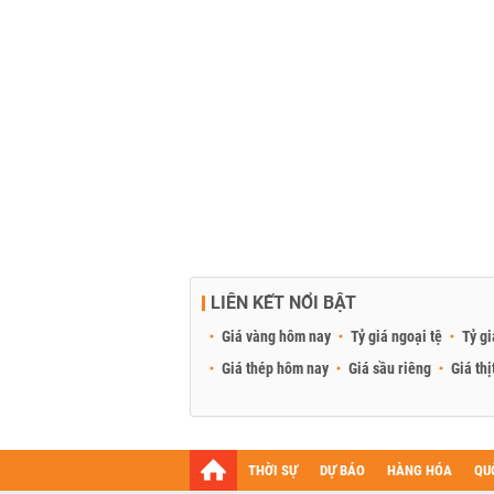
LIÊN KẾT NỔI BẬT
Giá vàng hôm nay
Tỷ giá ngoại tệ
Tỷ gi
Giá thép hôm nay
Giá sầu riêng
Giá thị
THỜI SỰ
DỰ BÁO
HÀNG HÓA
QU