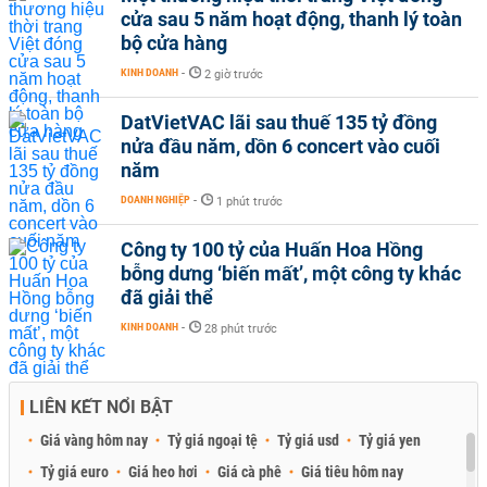
cửa sau 5 năm hoạt động, thanh lý toàn
bộ cửa hàng
KINH DOANH
-
2 giờ trước
DatVietVAC lãi sau thuế 135 tỷ đồng
nửa đầu năm, dồn 6 concert vào cuối
năm
DOANH NGHIỆP
-
1 phút trước
Công ty 100 tỷ của Huấn Hoa Hồng
bỗng dưng ‘biến mất’, một công ty khác
đã giải thể
KINH DOANH
-
28 phút trước
LIÊN KẾT NỔI BẬT
Giá vàng hôm nay
Tỷ giá ngoại tệ
Tỷ giá usd
Tỷ giá yen
Tỷ giá euro
Giá heo hơi
Giá cà phê
Giá tiêu hôm nay