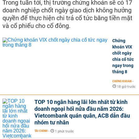
Trong tuần tới, thị trường chứng khoán sẽ có 17
doanh nghiệp chốt ngày giao dịch không hưởng
quyền để thực hiện chi trả cổ tức bằng tiền mặt
và cổ phiếu cho cổ đông.
Chứng
khoán VIX
chốt ngày
chia cổ tức
ngay trong
tháng 8
CHỨNG KHOÁN
-
18 giờ trước
TOP 10 ngân hàng lãi lớn nhất từ kinh
doanh ngoại hối nửa đầu năm 2026:
Vietcombank quán quân, ACB dẫn đầu
nhóm tư nhân
TÀI CHÍNH
-
1 phút trước