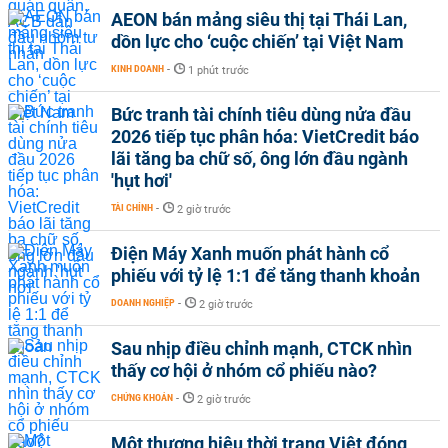
AEON bán mảng siêu thị tại Thái Lan,
dồn lực cho ‘cuộc chiến’ tại Việt Nam
KINH DOANH
-
1 phút trước
Bức tranh tài chính tiêu dùng nửa đầu
2026 tiếp tục phân hóa: VietCredit báo
lãi tăng ba chữ số, ông lớn đầu ngành
'hụt hơi'
TÀI CHÍNH
-
2 giờ trước
Điện Máy Xanh muốn phát hành cổ
phiếu với tỷ lệ 1:1 để tăng thanh khoản
DOANH NGHIỆP
-
2 giờ trước
Sau nhịp điều chỉnh mạnh, CTCK nhìn
thấy cơ hội ở nhóm cổ phiếu nào?
CHỨNG KHOÁN
-
2 giờ trước
Một thương hiệu thời trang Việt đóng