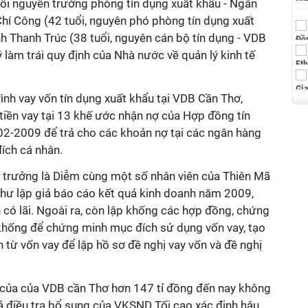
uổi nguyên trưởng phòng tín dụng xuất khẩu - Ngân
í Công (42 tuổi, nguyên phó phòng tín dụng xuất
h Thanh Trúc (38 tuổi, nguyên cán bộ tín dụng - VDB
 ý làm trái quy định của Nhà nước về quản lý kinh tế
ình vay vốn tín dụng xuất khẩu tại VDB Cần Thơ,
tiền vay tại 13 khế ước nhận nợ của Hợp đồng tín
2-2009 để trả cho các khoản nợ tại các ngân hàng
ích cá nhân.
n trưởng là Diễm cùng một số nhân viên của Thiên Mã
như lập giả báo cáo kết quả kinh doanh năm 2009,
h có lãi. Ngoài ra, còn lập khống các hợp đồng, chứng
khống để chứng minh mục đích sử dụng vốn vay, tạo
h từ vốn vay để lập hồ sơ đề nghị vay vốn và đề nghị
 của của VDB cần Thơ hơn 147 tỉ đồng đến nay không
uả điều tra bổ sung của VKSND Tối cao xác định hậu