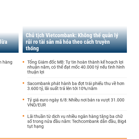
Chủ tịch Vietcombank: Không thể quản lý
 lừa
rủi ro tài sản mã hóa theo cách truyền
thống
ân hàng
Tổng Giám đốc MB: Tự tin hoàn thành kế hoạch lợi
nhuận năm, có thể đạt mốc 40.000 tỷ nếu tình hình
thuận lợi
Sacombank phát hành ba đợt trái phiếu thu về hơn
3.600 tỷ, lãi suất trả lên tới 10%/năm
Tỷ giá euro ngày 6/8: Nhiều nơi bán ra vượt 31.000
VND/EUR
Lãi thuần từ dịch vụ nhiều ngân hàng tăng ba chữ
số trong nửa đầu năm: Techcombank dẫn đầu, Big4
tụt hạng