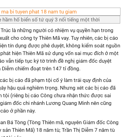
 hầm hố biển số tứ quý 3 nổi tiếng một thời
, Trúc là những người có nhiệm vụ quyền hạn trong
 xuất cho công ty Thiên Mã vay. Tuy nhiên, các bị cáo
kiện tín dụng được phê duyệt, không kiểm soát nguồn
i phát hiện Thiên Mã sử dụng vốn sai mục đích ở một
o vẫn tiếp tục ký tờ trình đề nghị giám đốc duyệt
à Diễm chiếm đoạt trên 147 tỉ đồng.
các bị cáo đã phạm tội cố ý làm trái quy định của
gây hậu quả nghiêm trọng. Nhưng xét các bị cáo đã
 tội (riêng bị cáo Công chưa nhận thức được sai
a giám đốc chi nhánh Lương Quang Minh nên cũng
 cáo ở phần này.
Phan Bá Tòng (Tòng Thiên mã, nguyên Giám đốc Công
 sản Thiên Mã) 18 năm tù; Trần Thị Diễm 7 năm tù