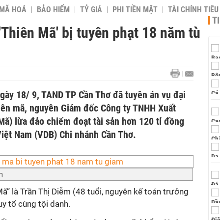
 MÃ HOÁ
BẢO HIỂM
TỶ GIÁ
PHI TIỀN MẶT
TÀI CHÍNH TIÊ
T
 'Thiên Mã' bị tuyên phạt 18 năm tù
ngày 18/ 9, TAND TP Cần Thơ đã tuyên án vụ đại
hiên mã, nguyên Giám đốc Công ty TNHH Xuất
Mã) lừa đảo chiếm đoạt tài sản hơn 120 tỉ đồng
Việt Nam (VDB) Chi nhánh Cần Thơ.
n
” là Trần Thị Diễm (48 tuổi, nguyên kế toán trưởng
uy tố cùng tội danh.