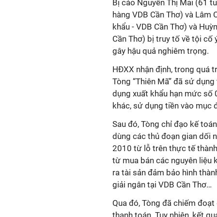
Bị cáo Nguyễn Thị Mai (61 t
hàng VDB Cần Thơ) và Lâm Ch
khẩu - VDB Cần Thơ) và Huỳn
Cần Thơ) bị truy tố về tội cố
gây hậu quả nghiêm trọng.
HĐXX nhận định, trong quá tr
Tòng “Thiên Mã” đã sử dụng 
dụng xuất khẩu hạn mức số 0
khác, sử dụng tiền vào mục đ
Sau đó, Tòng chỉ đạo kế toá
dùng các thủ đoạn gian dối 
2010 từ lỗ trên thực tế thàn
từ mua bán các nguyên liệu 
ra tài sản đảm bảo hình thàn
giải ngân tại VDB Cần Thơ…
Qua đó, Tòng đã chiếm đoạt
thanh toán. Tuy nhiên, kết q