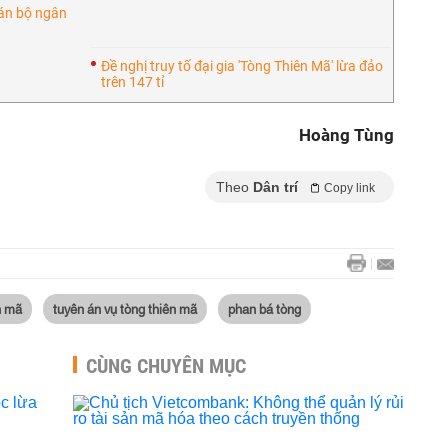
cán bộ ngân
ã
Đề nghị truy tố đại gia 'Tòng Thiên Mã' lừa đảo
trên 147 tỉ
Hoàng Tùng
Theo
Dân trí
Copy link
n mã
tuyên án vụ tòng thiên mã
phan bá tòng
CÙNG CHUYÊN MỤC