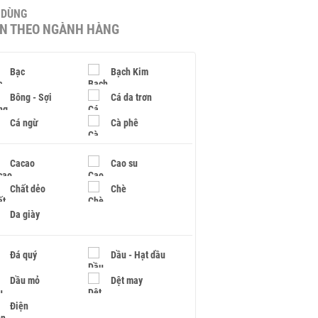
U DÙNG
IN THEO NGÀNH HÀNG
Bạc
Bạch Kim
Bông - Sợi
Cá da trơn
Cá ngừ
Cà phê
Cacao
Cao su
Chất dẻo
Chè
Da giày
Đá quý
Dầu - Hạt dầu
Dầu mỏ
Dệt may
Điện