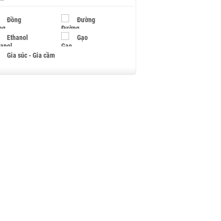
Đồng
Đường
Ethanol
Gạo
Gia súc - Gia cầm
Giấy
Gỗ
Hạt điều
Hồ tiêu - Hạt tiêu
Khí đốt
Kim loại khác
Mắc ca
Muối
Ngũ cốc
Nhựa - Hạt nhựa
Palladium
Phân bón