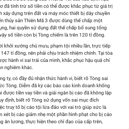
 đã tính trừ số tiền có thể được khắc phục từ giá trị
nh xây dựng trên đất và máy móc thiết bị dây chuyền
ến thủy sản Thiên Mã 3 được dùng thế chấp một
ụng, hai quyền sử dụng đất thế chấp bổ sung tổng
vậy số tiền còn bị Tòng chiếm là trên 120 tỉ đồng.
ời khởi xướng chủ mưu, phạm tội nhiều lần, trực tiếp
147 tỉ đồng, nên phải chịu trách nhiệm chính. Tại tòa
ợc hành vi sai trái của mình, khắc phục hậu quả chỉ
n nghiêm khác.
ông ty, có đầy đủ nhận thức hành vi, biết rõ Tòng sai
ức Tòng. Diễm đã ký các báo cáo kinh doanh khống
i được tiền vay tiền và giải ngân bị cáo đã không lập
y định, biết rõ Tòng sử dụng vốn sai mục đích
c truy tố bị cáo tội lừa đảo với vai trò giúp sức là
m xét bị cáo giảm nhẹ một phần hình phạt cho bị cáo
ng ăn lương, thực hiện theo chỉ đạo của cấp trên,