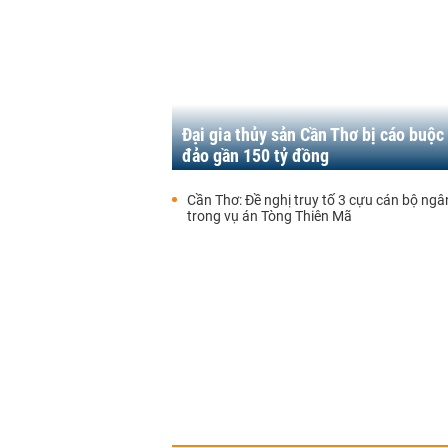
Đại gia thủy sản Cần Thơ bị cáo buộc
đảo gần 150 tỷ đồng
Cần Thơ: Đề nghị truy tố 3 cựu cán bộ ng
trong vụ án Tòng Thiên Mã