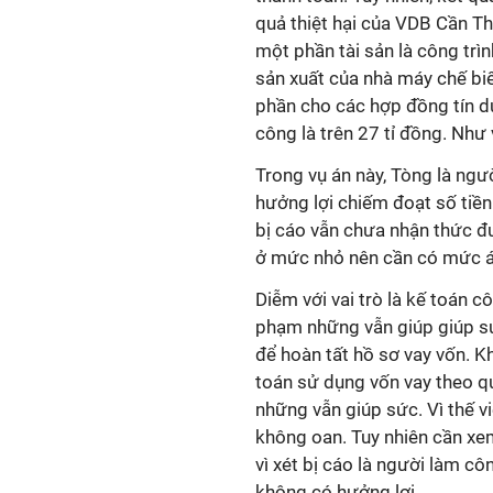
quả thiệt hại của VDB Cần Thơ
một phần tài sản là công trì
sản xuất của nhà máy chế bi
phần cho các hợp đồng tín d
công là trên 27 tỉ đồng. Như 
Trong vụ án này, Tòng là ngư
hưởng lợi chiếm đoạt số tiền 
bị cáo vẫn chưa nhận thức đư
ở mức nhỏ nên cần có mức á
Diễm với vai trò là kế toán c
phạm những vẫn giúp giúp s
để hoàn tất hồ sơ vay vốn. Kh
toán sử dụng vốn vay theo qu
những vẫn giúp sức. Vì thế việ
không oan. Tuy nhiên cần xe
vì xét bị cáo là người làm cô
không có hưởng lợi.