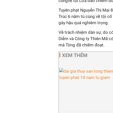
cùngvề tội Lừa đảo chiếm đoạ
Tuyên phạt Nguyễn Thị Mai 
Trúc 6 năm tù cùng về tội cố 
gây hậu quả nghiêm trọng.
Về trách nhiệm dân sự, do c
Diễm và Công ty Thiên Mã có 
mà Tòng đã chiếm đoạt.
XEM THÊM