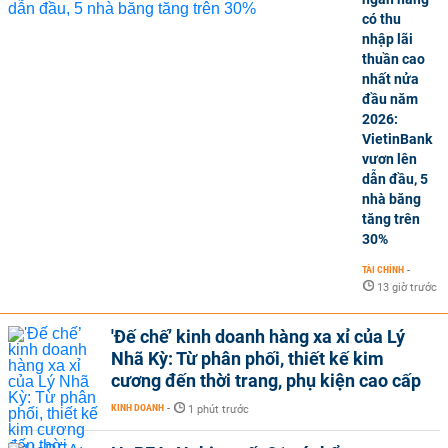
có thu
nhập lãi
thuần cao
nhất nửa
đầu năm
2026:
VietinBank
vươn lên
dẫn đầu, 5
nhà băng
tăng trên
30%
TÀI CHÍNH
-
13 giờ trước
'Đế chế’ kinh doanh hàng xa xỉ của Lý
Nhã Kỳ: Từ phân phối, thiết kế kim
cương đến thời trang, phụ kiện cao cấp
KINH DOANH
-
1 phút trước