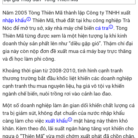
Năm 2005 Tòng Thiên Mã thành lập Công ty TNHH xuất
nhập khẩu
Thiên Mã, thuê đất tại khu công nghiệp Trà
Nóc để mở trụ sở, xây nhà máy chế biến
cá tra
. Tòng
Thiên Mã từng được xem là một hiện tượng lạ khi kinh
doanh thủy sản phất lên như “diều gặp gió”. Thậm chí đại
gia này còn nộp đơn đề xuất mua cả máy bay trực thăng
và đi học làm phi công.
Khoảng thời gian từ 2008-2010, tình hình cạnh tranh
thương trường bắt đầu khốc liệt khiến các doanh nghiệp
cạnh tranh thu mua nguyên liệu, hạ giá vô tội vạ khiến
ngành chế biến, nuôi trồng rơi vào cảnh lao đao.
Một số doanh nghiệp làm ăn gian dối khiến chất lượng cá
tra bị giảm sút, không đạt chuẩn của nước nhập khẩu
càng làm cho việc
xuất khẩu
mặt hàng này thêm khó
khăn. Kèm theo đó, lãi suất ngân hàng tăng vọt khiến cho
ngựa ô “Thiên Mã” vừa mới chớm xuất phát đã chồn chân.