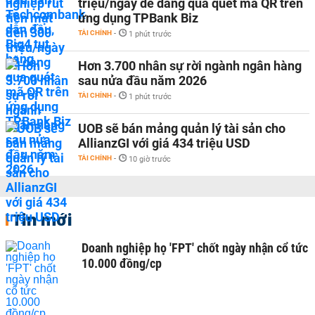
triệu/ngày dễ dàng qua quét mã QR trên
ứng dụng TPBank Biz
TÀI CHÍNH
-
1 phút trước
Hơn 3.700 nhân sự rời ngành ngân hàng
sau nửa đầu năm 2026
TÀI CHÍNH
-
1 phút trước
UOB sẽ bán mảng quản lý tài sản cho
AllianzGI với giá 434 triệu USD
TÀI CHÍNH
-
10 giờ trước
Tin mới
Doanh nghiệp họ 'FPT' chốt ngày nhận cổ tức
10.000 đồng/cp