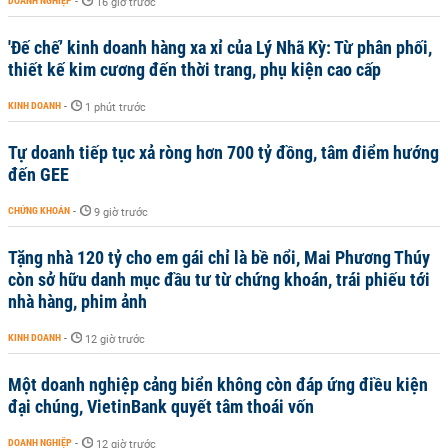
DOANH NGHIỆP
-
16 giờ trước
'Đế chế’ kinh doanh hàng xa xỉ của Lý Nhã Kỳ: Từ phân phối,
thiết kế kim cương đến thời trang, phụ kiện cao cấp
KINH DOANH
-
1 phút trước
Tự doanh tiếp tục xả ròng hơn 700 tỷ đồng, tâm điểm hướng
đến GEE
CHỨNG KHOÁN
-
9 giờ trước
Tặng nhà 120 tỷ cho em gái chỉ là bề nổi, Mai Phương Thúy
còn sở hữu danh mục đầu tư từ chứng khoán, trái phiếu tới
nhà hàng, phim ảnh
KINH DOANH
-
12 giờ trước
Một doanh nghiệp cảng biển không còn đáp ứng điều kiện
đại chúng, VietinBank quyết tâm thoái vốn
DOANH NGHIỆP
-
12 giờ trước