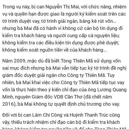
Trong vụ này, bị can Nguyễn Thị Mai, với chức năng, nhiệm
vụ và quyền hạn được giao là người ký kiểm soát trên các
tờ trình duyệt vay, tờ trình giải ngân, bảng kê rút vốn…
nhưng bà Mai đã có hành vi không cử cán bộ tín dụng đi
kiểm tra khách hàng và người cung cấp cá nguyên liệu;
không kiểm tra các điều kiện tín dụng được phê duyệt;
không kiểm soát nguồn tiền về của khách hàng…
Năm 2009, mặc dù đã biết Tòng Thiên Mã sử dụng vốn
sai mục đích nhưng bà Mai vẫn tiếp tục ký tờ trình đề nghị
giám đốc duyệt giải ngân cho Công ty Thiên Mã. Tuy
nhiên, bà Mai khai việc cho Công ty Thiên Mã tiếp tục vay
vốn là thực hiện theo ý kiến chỉ đạo của ông Lương Quang
Minh, nguyên Giám đốc VDB Cần Thơ (đã chết năm
2016), bà Mai không tự quyết định chủ trương cho vay.
Đối với bị can Lâm Chí Công và Huỳnh Thanh Trúc cũng
vậy, thiếu trách nhiệm chỉ đạo cán bộ đi kiểm tra khách