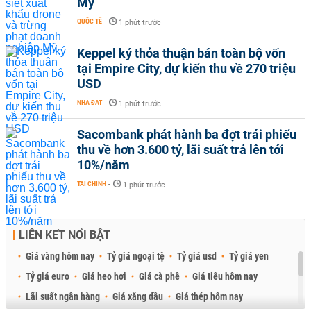
Mỹ
QUỐC TẾ
-
1 phút trước
Keppel ký thỏa thuận bán toàn bộ vốn
tại Empire City, dự kiến thu về 270 triệu
USD
NHÀ ĐẤT
-
1 phút trước
Sacombank phát hành ba đợt trái phiếu
thu về hơn 3.600 tỷ, lãi suất trả lên tới
10%/năm
TÀI CHÍNH
-
1 phút trước
LIÊN KẾT NỔI BẬT
Giá vàng hôm nay
Tỷ giá ngoại tệ
Tỷ giá usd
Tỷ giá yen
Tỷ giá euro
Giá heo hơi
Giá cà phê
Giá tiêu hôm nay
Lãi suất ngân hàng
Giá xăng dầu
Giá thép hôm nay