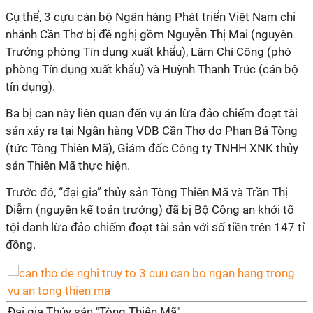
Cụ thể, 3 cựu cán bộ Ngân hàng Phát triển Việt Nam chi
nhánh Cần Thơ bị đề nghị gồm Nguyễn Thị Mai (nguyên
Trưởng phòng Tín dụng xuất khẩu), Lâm Chí Công (phó
phòng Tín dụng xuất khẩu) và Huỳnh Thanh Trúc (cán bộ
tín dụng).
Ba bị can này liên quan đến vụ án lừa đảo chiếm đoạt tài
sản xảy ra tại Ngân hàng VDB Cần Thơ do Phan Bá Tòng
(tức Tòng Thiên Mã), Giám đốc Công ty TNHH XNK thủy
sản Thiên Mã thực hiện.
Trước đó, “đại gia” thủy sản Tòng Thiên Mã và Trần Thị
Diễm (nguyên kế toán trưởng) đã bị Bộ Công an khởi tố
tội danh lừa đảo chiếm đoạt tài sản với số tiền trên 147 tỉ
đồng.
Đại gia Thủy sản "Tòng Thiên Mã"