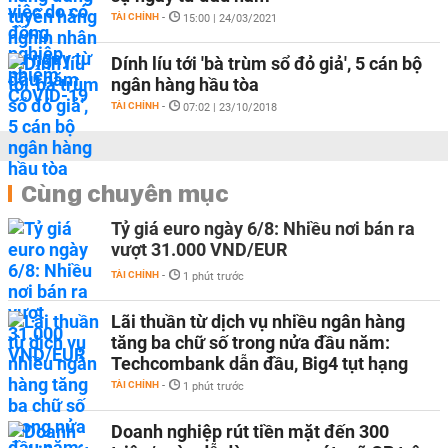
TÀI CHÍNH
-
15:00 | 24/03/2021
Dính líu tới 'bà trùm sổ đỏ giả', 5 cán bộ
ngân hàng hầu tòa
TÀI CHÍNH
-
07:02 | 23/10/2018
Cùng chuyên mục
Tỷ giá euro ngày 6/8: Nhiều nơi bán ra
vượt 31.000 VND/EUR
TÀI CHÍNH
-
1 phút trước
Lãi thuần từ dịch vụ nhiều ngân hàng
tăng ba chữ số trong nửa đầu năm:
Techcombank dẫn đầu, Big4 tụt hạng
TÀI CHÍNH
-
1 phút trước
Doanh nghiệp rút tiền mặt đến 300