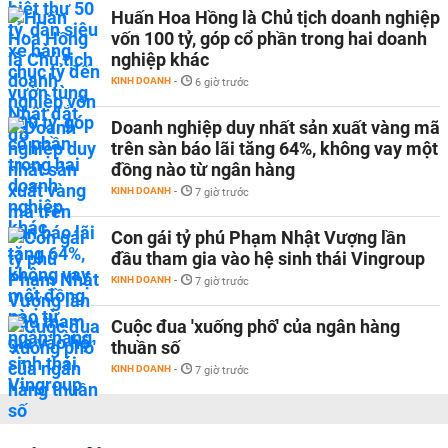
Huấn Hoa Hồng là Chủ tịch doanh nghiệp
vốn 100 tỷ, góp cổ phần trong hai doanh
nghiệp khác
KINH DOANH
-
6 giờ trước
Doanh nghiệp duy nhất sản xuất vàng mã
trên sàn báo lãi tăng 64%, không vay một
đồng nào từ ngân hàng
KINH DOANH
-
7 giờ trước
Con gái tỷ phú Phạm Nhật Vượng lần
đầu tham gia vào hệ sinh thái Vingroup
KINH DOANH
-
7 giờ trước
Cuộc đua 'xuống phố' của ngân hàng
thuần số
KINH DOANH
-
7 giờ trước