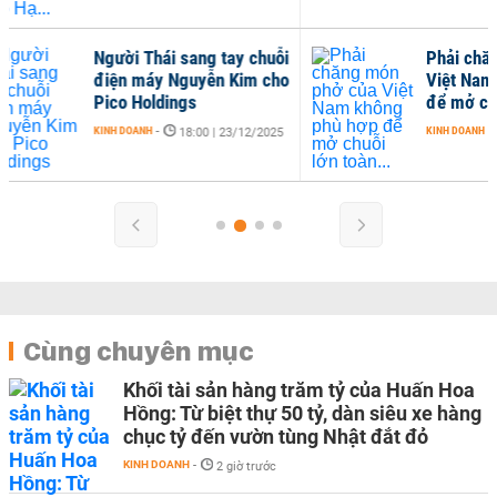
uỗi
Phải chăng món phở của
cho
Việt Nam không phù hợp
để mở chuỗi lớn toàn...
KINH DOANH
-
025
14:10 | 15/12/2025
Cùng chuyên mục
Khối tài sản hàng trăm tỷ của Huấn Hoa
Hồng: Từ biệt thự 50 tỷ, dàn siêu xe hàng
chục tỷ đến vườn tùng Nhật đắt đỏ
KINH DOANH
-
2 giờ trước