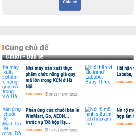
Chia sẻ
Cùng chủ đề
Chuỗi - Bán lẻ
Hối hận vì 'đu trend'
uy
Labubu, Baby Three
KINH DOANH
-
07:48 | 07/01/2026
026
 lẻ
Nở rộ mô hình siêu thị tích
hợp ẩm thực
KINH DOANH
-
14:29 | 29/12/2025
026