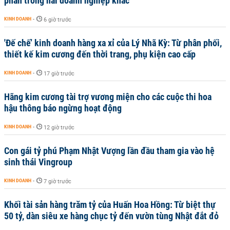
phần trong hai doanh nghiệp khác
KINH DOANH
-
6 giờ trước
'Đế chế’ kinh doanh hàng xa xỉ của Lý Nhã Kỳ: Từ phân phối,
thiết kế kim cương đến thời trang, phụ kiện cao cấp
KINH DOANH
-
17 giờ trước
Hãng kim cương tài trợ vương miện cho các cuộc thi hoa
hậu thông báo ngừng hoạt động
KINH DOANH
-
12 giờ trước
Con gái tỷ phú Phạm Nhật Vượng lần đầu tham gia vào hệ
sinh thái Vingroup
KINH DOANH
-
7 giờ trước
Khối tài sản hàng trăm tỷ của Huấn Hoa Hồng: Từ biệt thự
50 tỷ, dàn siêu xe hàng chục tỷ đến vườn tùng Nhật đắt đỏ