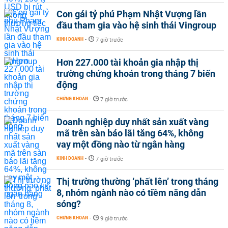
Con gái tỷ phú Phạm Nhật Vượng lần
đầu tham gia vào hệ sinh thái Vingroup
KINH DOANH
-
7 giờ trước
Hơn 227.000 tài khoản gia nhập thị
trường chứng khoán trong tháng 7 biến
động
CHỨNG KHOÁN
-
7 giờ trước
Doanh nghiệp duy nhất sản xuất vàng
mã trên sàn báo lãi tăng 64%, không
vay một đồng nào từ ngân hàng
KINH DOANH
-
7 giờ trước
Thị trường thường ‘phất lên’ trong tháng
8, nhóm ngành nào có tiềm năng dẫn
sóng?
CHỨNG KHOÁN
-
9 giờ trước