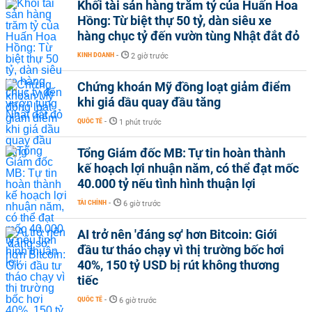
Khối tài sản hàng trăm tỷ của Huấn Hoa
Hồng: Từ biệt thự 50 tỷ, dàn siêu xe
hàng chục tỷ đến vườn tùng Nhật đắt đỏ
KINH DOANH
-
2 giờ trước
Chứng khoán Mỹ đồng loạt giảm điểm
khi giá dầu quay đầu tăng
QUỐC TẾ
-
1 phút trước
Tổng Giám đốc MB: Tự tin hoàn thành
kế hoạch lợi nhuận năm, có thể đạt mốc
40.000 tỷ nếu tình hình thuận lợi
TÀI CHÍNH
-
6 giờ trước
AI trở nên 'đáng sợ' hơn Bitcoin: Giới
đầu tư tháo chạy vì thị trường bốc hơi
40%, 150 tỷ USD bị rút không thương
tiếc
QUỐC TẾ
-
6 giờ trước