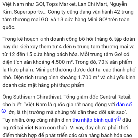
Việt Nam như GO!, Tops Market, Lan Chi Mart, Nguyễn
Kim, Supersports... Công ty cũng đang vận hành 42 trung
tâm thương mại GO! và 13 cửa hàng Mini GO! trên toàn
quốc.
Trong kế hoạch kinh doanh công bố hồi tháng 6, tập đoàn
này dự kiến xây thêm từ 4 đến 6 trung tâm thương mại và
từ 12 đến 15 cửa hàng bách hóa. Mỗi trung tâm Go! có
diện tích sàn khoảng 4.500 m². Trong đó, 70% sản phẩm
là thực phẩm. Mini go! thường được đặt tại các thành phố
nhỏ. Diện tích trung bình khoảng 1.700 m² và chủ yếu kinh
doanh các mặt hàng phi thực phẩm.
Ông Suthisarn Chirathivat, Tổng giám đốc Central Retail,
cho biết: "Việt Nam là quốc gia rất năng động với
dân số
lớn, là thị trường mà chúng tôi cần theo dõi sát sao".
Tuy nhiên, ông cũng nhận định
thu nhập bình quân
đầu
người tại Việt Nam còn thấp. Vì vậy, đây chưa phải thời
điểm thích hợp để phát triển các cửa hàng bách hóa cao