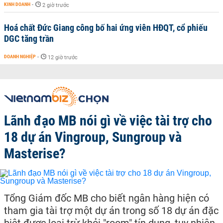
KINH DOANH
-
2 giờ trước
Hoá chất Đức Giang công bố hai ứng viên HĐQT, cổ phiếu
DGC tăng trần
DOANH NGHIỆP
-
12 giờ trước
Lãnh đạo MB nói gì về việc tài trợ cho
18 dự án Vingroup, Sungroup và
Masterise?
Tổng Giám đốc MB cho biết ngân hàng hiện có
tham gia tài trợ một dự án trong số 18 dự án đặc
biệt được loại trừ khỏi "room" tín dụng, tuy nhiên