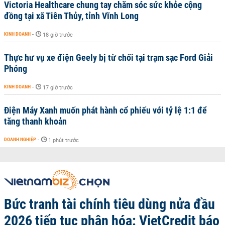
Victoria Healthcare chung tay chăm sóc sức khỏe cộng
đồng tại xã Tiên Thủy, tỉnh Vĩnh Long
KINH DOANH
-
18 giờ trước
Thực hư vụ xe điện Geely bị từ chối tại trạm sạc Ford Giải
Phóng
KINH DOANH
-
17 giờ trước
Điện Máy Xanh muốn phát hành cổ phiếu với tỷ lệ 1:1 để
tăng thanh khoản
DOANH NGHIỆP
-
1 phút trước
Bức tranh tài chính tiêu dùng nửa đầu
2026 tiếp tục phân hóa: VietCredit báo