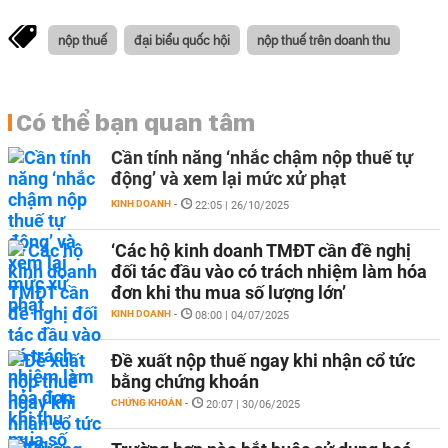
nộp thuế
đại biểu quốc hội
nộp thuế trên doanh thu
Có thể bạn quan tâm
Cần tính năng ‘nhắc chậm nộp thuế tự
động’ và xem lại mức xử phạt
KINH DOANH
-
22:05 | 26/10/2025
‘Các hộ kinh doanh TMĐT cần đề nghị
đối tác đầu vào có trách nhiệm làm hóa
đơn khi thu mua số lượng lớn’
KINH DOANH
-
08:00 | 04/07/2025
Đề xuất nộp thuế ngay khi nhận cổ tức
bằng chứng khoán
CHỨNG KHOÁN
-
20:07 | 30/06/2025