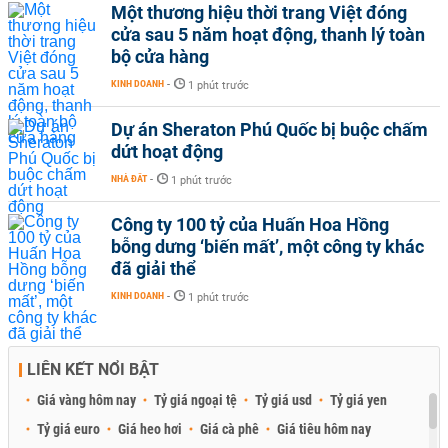
Một thương hiệu thời trang Việt đóng
cửa sau 5 năm hoạt động, thanh lý toàn
bộ cửa hàng
KINH DOANH
-
1 phút trước
Dự án Sheraton Phú Quốc bị buộc chấm
dứt hoạt động
NHÀ ĐẤT
-
1 phút trước
Công ty 100 tỷ của Huấn Hoa Hồng
bỗng dưng ‘biến mất’, một công ty khác
đã giải thể
KINH DOANH
-
1 phút trước
LIÊN KẾT NỔI BẬT
Giá vàng hôm nay
Tỷ giá ngoại tệ
Tỷ giá usd
Tỷ giá yen
Tỷ giá euro
Giá heo hơi
Giá cà phê
Giá tiêu hôm nay