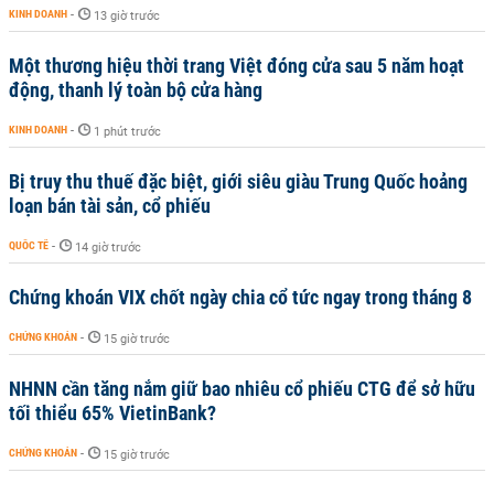
KINH DOANH
-
13 giờ trước
Một thương hiệu thời trang Việt đóng cửa sau 5 năm hoạt
động, thanh lý toàn bộ cửa hàng
KINH DOANH
-
1 phút trước
Bị truy thu thuế đặc biệt, giới siêu giàu Trung Quốc hoảng
loạn bán tài sản, cổ phiếu
QUỐC TẾ
-
14 giờ trước
Chứng khoán VIX chốt ngày chia cổ tức ngay trong tháng 8
CHỨNG KHOÁN
-
15 giờ trước
NHNN cần tăng nắm giữ bao nhiêu cổ phiếu CTG để sở hữu
tối thiểu 65% VietinBank?
CHỨNG KHOÁN
-
15 giờ trước