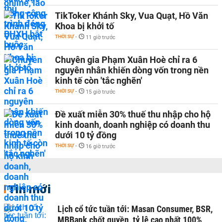
TikToker Khánh Sky, Vua Quạt, Hồ Văn
Khoa bị khởi tố
THỜI SỰ
-
11 giờ trước
Chuyên gia Phạm Xuân Hoè chỉ ra 6
nguyên nhân khiến dòng vốn trong nền
kinh tế còn 'tắc nghẽn'
THỜI SỰ
-
15 giờ trước
Đề xuất miễn 30% thuế thu nhập cho hộ
kinh doanh, doanh nghiệp có doanh thu
dưới 10 tỷ đồng
THỜI SỰ
-
16 giờ trước
Tin mới
Lịch cổ tức tuần tới: Masan Consumer, BSR,
MBBank chốt quyền, tỷ lệ cao nhất 100%