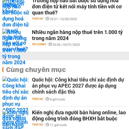
Trường hợp nào bắt buộc sử dụng hoá
đơn điện tử kết nối máy tính tiền với cơ
quan thuế?
THỜI SỰ
-
20:01 | 10/06/2025
Nhiều ngân hàng nộp thuế trên 1.000 tỷ
trong năm 2024
TÀI CHÍNH
-
20:00 | 03/01/2025
Cùng chuyên mục
Quốc hội: Công khai tiêu chí xác định dự
án phục vụ APEC 2027 được áp dụng
chính sách đặc thù
THỜI SỰ
-
8 giờ trước
Kiến nghị đưa người bán hàng online, lao
động công trình đóng BHXH bắt buộc
THỜI SỰ
-
11 giờ trước