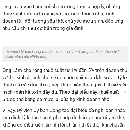
Ông Trần Văn Lâm nói chủ trương trên là hợp lý, nhưng
thuế suất đưa ra là nặng với hộ kinh doanh nhỏ, kinh
doanh lẻ - đối tượng yếu thế, chủ yếu mưu sinh, đáp ứng
nhu cầu chi tiêu cơ bản trong gia đình.
Ủy viên Ủy ban Công tác đại biểu Trần Văn Lâm phát biểu chiều 5/11.
(Ảnh:
Đại biểu Nhân dân
)
Ông Lâm cho rằng thuế suất từ 1% đến 5% trên doanh thu
với hộ kinh doanh nhỏ sẽ cao hơn nhiều lần khi so với tỷ lệ
thuế mà các doanh nghiệp thực hiện theo quy định về việc
hạch toán kế toán đầy đủ. Theo đại biểu này, thuế suất 1 -
5% có thể bằng cả mức lãi của hộ kinh doanh nhỏ.
Vì vậy, Uỷ viên Ủy ban Công tác đại biểu đề nghị cân nhắc
xác định tỷ lệ thuế suất phù hợp để bảo vệ người yếu thế,
không có điều kiện làm ăn lớn, tránh thiệt thòi khi chuyển