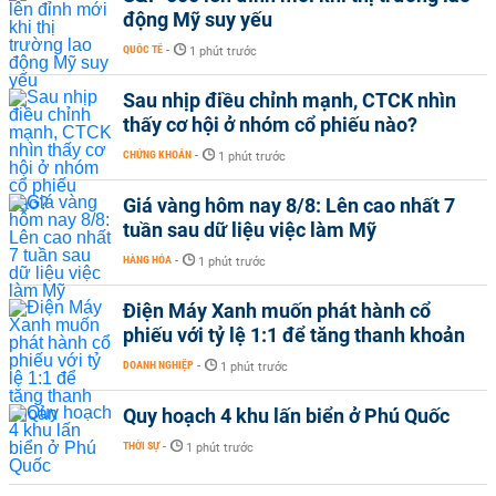
động Mỹ suy yếu
QUỐC TẾ
-
1 phút trước
Sau nhịp điều chỉnh mạnh, CTCK nhìn
thấy cơ hội ở nhóm cổ phiếu nào?
CHỨNG KHOÁN
-
1 phút trước
Giá vàng hôm nay 8/8: Lên cao nhất 7
tuần sau dữ liệu việc làm Mỹ
HÀNG HÓA
-
1 phút trước
Điện Máy Xanh muốn phát hành cổ
phiếu với tỷ lệ 1:1 để tăng thanh khoản
DOANH NGHIỆP
-
1 phút trước
Quy hoạch 4 khu lấn biển ở Phú Quốc
THỜI SỰ
-
1 phút trước