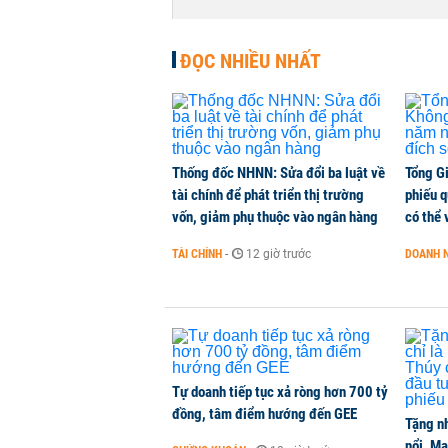
Tái cấu trúc đúng hướng, Nam Hoa 
ĐỌC NHIỀU NHẤT
2026
CHUYỂN ĐỘNG THỊ TRƯỜNG
-
1 phút trước
Doanh nghiệp 'họ FPT' chốt ngày 
Thống đốc NHNN: Sửa đổi ba luật về
Tổng G
DOANH NGHIỆP
-
1 phút trước
tài chính để phát triển thị trường
phiếu q
vốn, giảm phụ thuộc vào ngân hàng
có thể 
CEO ngân hàng lớn nhất nước Mỹ: 
TÀI CHÍNH
-
12 giờ trước
DOANH 
QUỐC TẾ
-
1 phút trước
Báo cáo F&B QI/2026: Biến động c
nghiệp
CHUYỂN ĐỘNG THỊ TRƯỜNG
-
1 phút trước
Tự doanh tiếp tục xả ròng hơn 700 tỷ
đồng, tâm điểm hướng đến GEE
Tặng nh
nổi, M