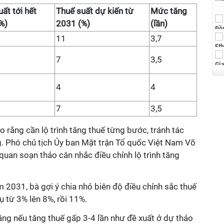
ất tới hết
Thuế suất dự kiến từ
Mức tăng
%)
2031 (%)
(lần)
11
3,7
7
3,5
4
4
7
3,5
o rằng cần lộ trình tăng thuế từng bước, tránh tác
g. Phó chủ tịch Ủy ban Mặt trận Tổ quốc Việt Nam Võ
uan soạn thảo cân nhắc điều chỉnh lộ trình tăng
m 2031, bà gợi ý chia nhỏ biên độ điều chỉnh sắc thuế
ụ từ 3% lên 8%, rồi 11%.
ng nếu tăng thuế gấp 3-4 lần như đề xuất ở dự thảo