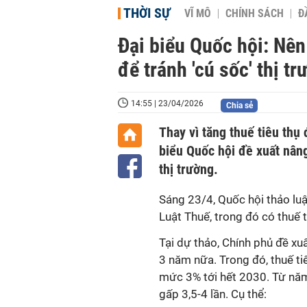
THỜI SỰ
VĨ MÔ
CHÍNH SÁCH
Đ
Đại biểu Quốc hội: Nên
để tránh 'cú sốc' thị tr
14:55 | 23/04/2026
Chia sẻ
Thay vì tăng thuế tiêu thụ
biểu Quốc hội đề xuất nâng
thị trường.
Sáng 23/4, Quốc hội thảo luậ
Luật Thuế, trong đó có thuế t
Tại dự thảo, Chính phủ đề xu
3 năm nữa. Trong đó, thuế tiê
mức 3% tới hết 2030. Từ năm 
gấp 3,5-4 lần. Cụ thể: