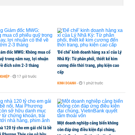
hái trái ngọt trong kết quả kinh doanh nửa đầu
nhận cổ tức 10.000 đồng/cp
iám đốc MWG: Không mua cổ
'Đế chế’ kinh doanh hàng xa xỉ của Lý
uỹ trong năm nay, lợi nhuận
Nhã Kỳ: Từ phân phối, thiết kế kim
về đích sớm 2-3 tháng
cương đến thời trang, phụ kiện cao
cấp
‘Nợ margin đang ở mức cao nhất mọi thời đại’
NGHIỆP
-
17 giờ trước
KINH DOANH
-
1 phút trước
hi phí và xu hướng bảo vệ lợi nhuận của doanh
Một doanh nghiệp cảng biển không
à 120 tỷ cho em gái chỉ là bề
còn đáp ứng điều kiện đại chúng,
ai Phương Thúy còn sở hữu