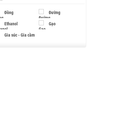
Đồng
Đường
Ethanol
Gạo
Gia súc - Gia cầm
Giấy
Gỗ
Hạt điều
Hồ tiêu - Hạt tiêu
Khí đốt
Kim loại khác
Mắc ca
Muối
Ngũ cốc
Nhựa - Hạt nhựa
Palladium
Phân bón