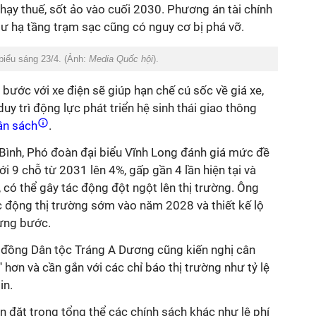
chạy thuế, sốt ảo vào cuối 2030. Phương án tài chính
tư hạ tầng trạm sạc cũng có nguy cơ bị phá vỡ.
biểu sáng 23/4. (Ảnh:
Media Quốc hội
).
 bước với xe điện sẽ giúp hạn chế cú sốc về giá xe,
uy trì động lực phát triển hệ sinh thái giao thông
ân sách
.
ình, Phó đoàn đại biểu Vĩnh Long đánh giá mức đề
ới 9 chỗ từ 2031 lên 4%, gấp gần 4 lần hiện tại và
, có thể gây tác động đột ngột lên thị trường. Ông
c động thị trường sớm vào năm 2028 và thiết kế lộ
từng bước.
i đồng Dân tộc Tráng A Dương cũng kiến nghị cân
 hơn và cần gắn với các chỉ báo thị trường như tỷ lệ
in.
ần đặt trong tổng thể các chính sách khác như lệ phí