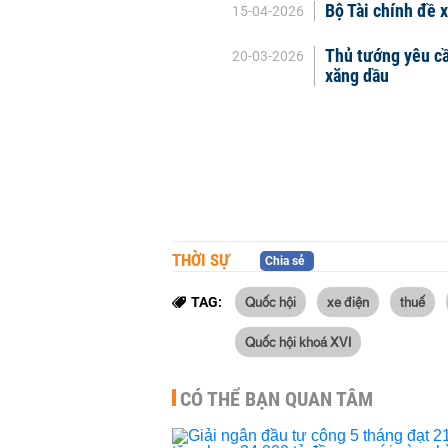
Bộ Tài chính đề 
15-04-2026
Thủ tướng yêu cầ
20-03-2026
xăng dầu
THỜI SỰ
Chia sẻ
Quốc hội
xe điện
thuế
TAG:
Quốc hội khoá XVI
CÓ THỂ BẠN QUAN TÂM