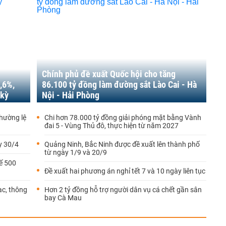
Chính phủ đề xuất Quốc hội cho tăng
,6%,
86.100 tỷ đồng làm đường sắt Lào Cai - Hà
 kỳ
Nội - Hải Phòng
thường lệ
Chi hơn 78.000 tỷ đồng giải phóng mặt bằng Vành
đai 5 - Vùng Thủ đô, thực hiện từ năm 2027
y 30/4
Quảng Ninh, Bắc Ninh được đề xuất lên thành phố
từ ngày 1/9 và 20/9
ế 500
Đề xuất hai phương án nghỉ tết 7 và 10 ngày liên tục
ạc, thông
Hơn 2 tỷ đồng hỗ trợ người dân vụ cá chết gần sân
bay Cà Mau