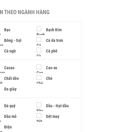
IN THEO NGÀNH HÀNG
Bạc
Bạch Kim
Bông - Sợi
Cá da trơn
Cá ngừ
Cà phê
Cacao
Cao su
Chất dẻo
Chè
Da giày
Đá quý
Dầu - Hạt dầu
Dầu mỏ
Dệt may
Điện