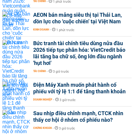
TÀI CHÍNH
-
1 phút trước
AEON bán mảng siêu thị tại Thái Lan,
dồn lực cho ‘cuộc chiến’ tại Việt Nam
KINH DOANH
-
1 phút trước
Bức tranh tài chính tiêu dùng nửa đầu
2026 tiếp tục phân hóa: VietCredit báo
lãi tăng ba chữ số, ông lớn đầu ngành
'hụt hơi'
TÀI CHÍNH
-
3 giờ trước
Điện Máy Xanh muốn phát hành cổ
phiếu với tỷ lệ 1:1 để tăng thanh khoản
DOANH NGHIỆP
-
3 giờ trước
Sau nhịp điều chỉnh mạnh, CTCK nhìn
thấy cơ hội ở nhóm cổ phiếu nào?
CHỨNG KHOÁN
-
3 giờ trước