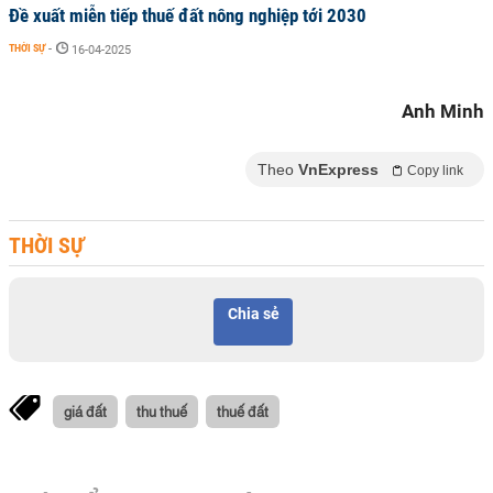
Đề xuất miễn tiếp thuế đất nông nghiệp tới 2030
THỜI SỰ
-
16-04-2025
Anh Minh
Theo
VnExpress
Copy link
THỜI SỰ
Chia sẻ
giá đất
thu thuế
thuế đất