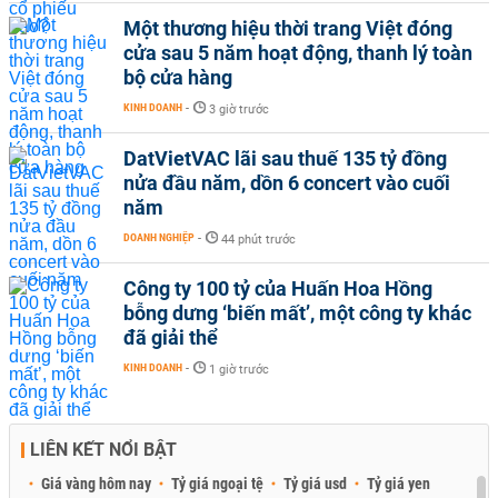
Một thương hiệu thời trang Việt đóng
cửa sau 5 năm hoạt động, thanh lý toàn
bộ cửa hàng
KINH DOANH
-
3 giờ trước
DatVietVAC lãi sau thuế 135 tỷ đồng
nửa đầu năm, dồn 6 concert vào cuối
năm
DOANH NGHIỆP
-
44 phút trước
Công ty 100 tỷ của Huấn Hoa Hồng
bỗng dưng ‘biến mất’, một công ty khác
đã giải thể
KINH DOANH
-
1 giờ trước
LIÊN KẾT NỔI BẬT
Giá vàng hôm nay
Tỷ giá ngoại tệ
Tỷ giá usd
Tỷ giá yen