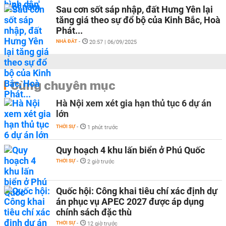
Sau cơn sốt sáp nhập, đất Hưng Yên lại
tăng giá theo sự đổ bộ của Kinh Bắc, Hoà
Phát...
NHÀ ĐẤT
-
20:57 | 06/09/2025
Cùng chuyên mục
Hà Nội xem xét gia hạn thủ tục 6 dự án
lớn
THỜI SỰ
-
1 phút trước
Quy hoạch 4 khu lấn biển ở Phú Quốc
THỜI SỰ
-
2 giờ trước
Quốc hội: Công khai tiêu chí xác định dự
án phục vụ APEC 2027 được áp dụng
chính sách đặc thù
THỜI SỰ
-
12 giờ trước