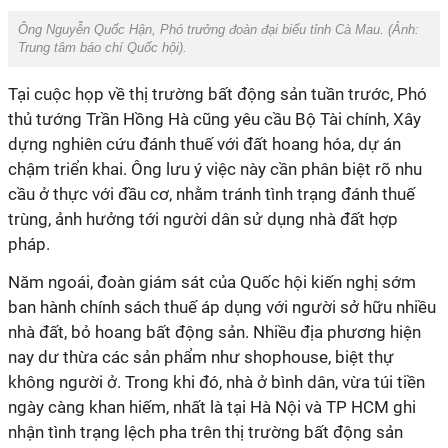
Ông Nguyễn Quốc Hận, Phó trưởng đoàn đại biểu tỉnh Cà Mau. (Ảnh:
Trung tâm báo chí Quốc hội
).
Tại cuộc họp về thị trường bất động sản tuần trước, Phó
thủ tướng Trần Hồng Hà cũng yêu cầu Bộ Tài chính, Xây
dựng nghiên cứu đánh thuế với đất hoang hóa, dự án
chậm triển khai. Ông lưu ý việc này cần phân biệt rõ nhu
cầu ở thực với đầu cơ, nhằm tránh tình trạng đánh thuế
trùng, ảnh hưởng tới người dân sử dụng nhà đất hợp
pháp.
Năm ngoái, đoàn giám sát của Quốc hội kiến nghị sớm
ban hành chính sách thuế áp dụng với người sở hữu nhiều
nhà đất, bỏ hoang bất động sản. Nhiều địa phương hiện
nay dư thừa các sản phẩm như shophouse, biệt thự
không người ở. Trong khi đó, nhà ở bình dân, vừa túi tiền
ngày càng khan hiếm, nhất là tại Hà Nội và TP HCM ghi
nhận tình trạng lệch pha trên thị trường bất động sản