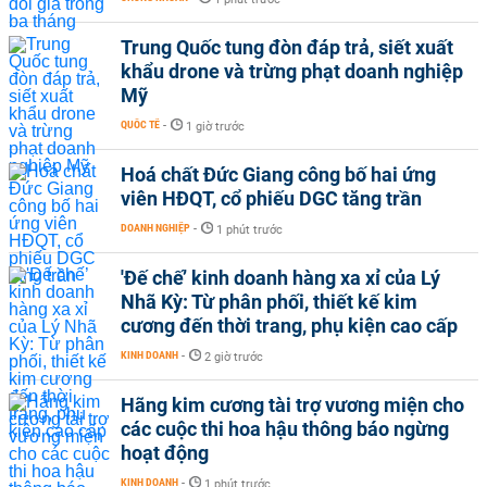
Trung Quốc tung đòn đáp trả, siết xuất
khẩu drone và trừng phạt doanh nghiệp
Mỹ
QUỐC TẾ
-
1 giờ trước
Hoá chất Đức Giang công bố hai ứng
viên HĐQT, cổ phiếu DGC tăng trần
DOANH NGHIỆP
-
1 phút trước
'Đế chế’ kinh doanh hàng xa xỉ của Lý
Nhã Kỳ: Từ phân phối, thiết kế kim
cương đến thời trang, phụ kiện cao cấp
KINH DOANH
-
2 giờ trước
Hãng kim cương tài trợ vương miện cho
các cuộc thi hoa hậu thông báo ngừng
hoạt động
KINH DOANH
-
1 phút trước