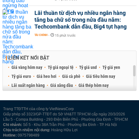
Lãi thuần từ dịch vụ nhiều ngân hàng
tăng ba chữ số trong nửa đầu năm:
Techcombank dẫn đầu, Big4 tụt hạng
TÀI CHÍNH
-
15 phút trước
LIÊN KẾT NỔI BẬT
Giá vàng hôm nay
Tỷ giá ngoại tệ
Tỷ giá usd
Tỷ giá yen
Tỷ giá euro
Giá heo hơi
Giá cà phê
Giá tiêu hôm nay
Lãi suất ngân hàng
Giá xăng dầu
Giá thép hôm nay
Giá sầu riêng
Giá thịt heo
Giá gạo
Giá cao su
Best Retail Brokers
Diễn đàn đầu tư Việt Nam 2026
Trang TTĐTTH của công ty VietNewsCorp
Giấy phép số 3323/GP-TTĐT do Sở VH&TT TP.HCM cấp ngày 20/3/2026
Lầu 5 - Compa Building - 293 Điện Biên Phủ - Phường Gia Định - TP.HCM
Chi nhánh:
Số 5 - Khu 38A Trần Phú - Phường Ba Đình - TP. Hà Nội
Chịu trách nhiệm nội dung:
Hoàng Hữu Lợi
Hotline:
0975798489