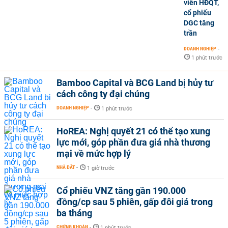
viên HĐQT,
cổ phiếu
DGC tăng
trần
DOANH NGHIỆP
-
1 phút trước
Bamboo Capital và BCG Land bị hủy tư
cách công ty đại chúng
DOANH NGHIỆP
-
1 phút trước
HoREA: Nghị quyết 21 có thể tạo xung
lực mới, góp phần đưa giá nhà thương
mại về mức hợp lý
NHÀ ĐẤT
-
1 giờ trước
Cổ phiếu VNZ tăng gần 190.000
đồng/cp sau 5 phiên, gấp đôi giá trong
ba tháng
CHỨNG KHOÁN
-
1 phút trước