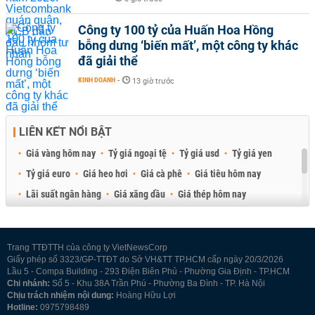
Công ty 100 tỷ của Huấn Hoa Hồng
bỗng dưng ‘biến mất’, một công ty khác
đã giải thể
KINH DOANH
-
13 giờ trước
LIÊN KẾT NỔI BẬT
Giá vàng hôm nay
Tỷ giá ngoại tệ
Tỷ giá usd
Tỷ giá yen
Tỷ giá euro
Giá heo hơi
Giá cà phê
Giá tiêu hôm nay
Lãi suất ngân hàng
Giá xăng dầu
Giá thép hôm nay
Giá sầu riêng
Giá thịt heo
Giá gạo
Giá cao su
Best Retail Brokers
Diễn đàn đầu tư Việt Nam 2026
Trang TTĐTTH của công ty VietNewsCorp
Giấy phép số 3323/GP-TTĐT do Sở VH&TT TP.HCM cấp ngày 20/3/2026
Lầu 5 - Compa Building - 293 Điện Biên Phủ - Phường Gia Định - TP.HCM
Chi nhánh:
Số 5 - Khu 38A Trần Phú - Phường Ba Đình - TP. Hà Nội
Chịu trách nhiệm nội dung:
Hoàng Hữu Lợi
Hotline:
0975798489