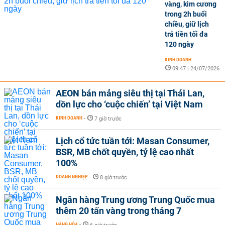
vàng, kim cương
trong 2h buổi
chiều, giữ lịch
trả tiền tối đa
120 ngày
KINH DOANH
-
09:47 | 24/07/2026
AEON bán mảng siêu thị tại Thái Lan,
dồn lực cho ‘cuộc chiến’ tại Việt Nam
KINH DOANH
-
7 giờ trước
Lịch cổ tức tuần tới: Masan Consumer,
BSR, MB chốt quyền, tỷ lệ cao nhất
100%
DOANH NGHIỆP
-
8 giờ trước
Ngân hàng Trung ương Trung Quốc mua
thêm 20 tấn vàng trong tháng 7
HÀNG HÓA
-