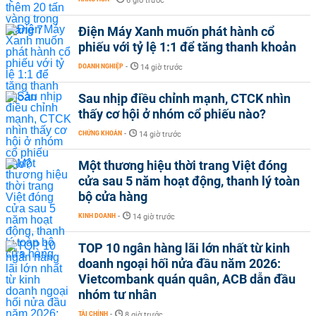
6 giờ trước
Điện Máy Xanh muốn phát hành cổ
phiếu với tỷ lệ 1:1 để tăng thanh khoản
DOANH NGHIỆP
-
14 giờ trước
Sau nhịp điều chỉnh mạnh, CTCK nhìn
thấy cơ hội ở nhóm cổ phiếu nào?
CHỨNG KHOÁN
-
14 giờ trước
Một thương hiệu thời trang Việt đóng
cửa sau 5 năm hoạt động, thanh lý toàn
bộ cửa hàng
KINH DOANH
-
14 giờ trước
TOP 10 ngân hàng lãi lớn nhất từ kinh
doanh ngoại hối nửa đầu năm 2026:
Vietcombank quán quân, ACB dẫn đầu
nhóm tư nhân
TÀI CHÍNH
-
8 giờ trước