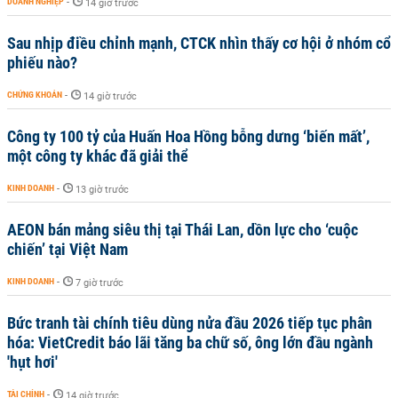
DOANH NGHIỆP
-
14 giờ trước
Sau nhịp điều chỉnh mạnh, CTCK nhìn thấy cơ hội ở nhóm cổ
phiếu nào?
CHỨNG KHOÁN
-
14 giờ trước
Công ty 100 tỷ của Huấn Hoa Hồng bỗng dưng ‘biến mất’,
một công ty khác đã giải thể
KINH DOANH
-
13 giờ trước
AEON bán mảng siêu thị tại Thái Lan, dồn lực cho ‘cuộc
chiến’ tại Việt Nam
KINH DOANH
-
7 giờ trước
Bức tranh tài chính tiêu dùng nửa đầu 2026 tiếp tục phân
hóa: VietCredit báo lãi tăng ba chữ số, ông lớn đầu ngành
'hụt hơi'
TÀI CHÍNH
-
14 giờ trước