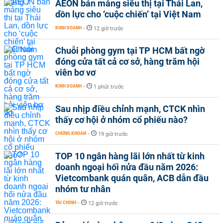
AEON bán mảng siêu thị tại Thái Lan,
dồn lực cho ‘cuộc chiến’ tại Việt Nam
KINH DOANH
-
12 giờ trước
Chuỗi phòng gym tại TP HCM bất ngờ
đóng cửa tất cả cơ sở, hàng trăm hội
viên bơ vơ
KINH DOANH
-
1 phút trước
Sau nhịp điều chỉnh mạnh, CTCK nhìn
thấy cơ hội ở nhóm cổ phiếu nào?
CHỨNG KHOÁN
-
19 giờ trước
TOP 10 ngân hàng lãi lớn nhất từ kinh
doanh ngoại hối nửa đầu năm 2026:
Vietcombank quán quân, ACB dẫn đầu
nhóm tư nhân
TÀI CHÍNH
-
12 giờ trước