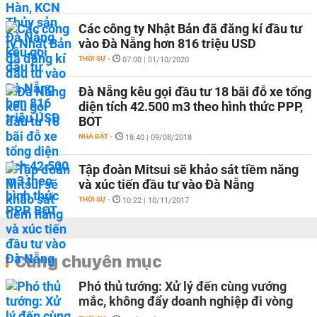
Các công ty Nhật Bản đã đăng kí đầu tư
vào Đà Nẵng hơn 816 triệu USD
THỜI SỰ
-
07:00 | 01/10/2020
Đà Nẵng kêu gọi đầu tư 18 bãi đỗ xe tổng
diện tích 42.500 m3 theo hình thức PPP,
BOT
NHÀ ĐẤT
-
18:40 | 09/08/2018
Tập đoàn Mitsui sẽ khảo sát tiềm năng
và xúc tiến đầu tư vào Đà Nẵng
THỜI SỰ
-
10:22 | 10/11/2017
Cùng chuyên mục
Phó thủ tướng: Xử lý đến cùng vướng
mắc, không đẩy doanh nghiệp đi vòng