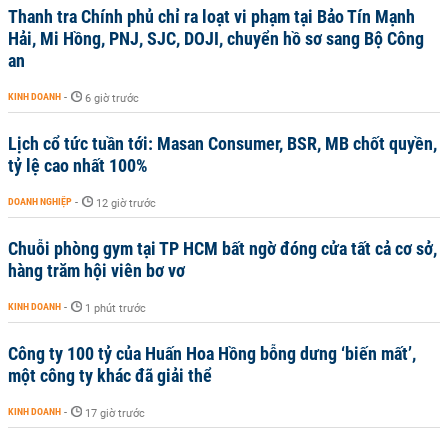
Thanh tra Chính phủ chỉ ra loạt vi phạm tại Bảo Tín Mạnh
Hải, Mi Hồng, PNJ, SJC, DOJI, chuyển hồ sơ sang Bộ Công
an
KINH DOANH
-
6 giờ trước
Lịch cổ tức tuần tới: Masan Consumer, BSR, MB chốt quyền,
tỷ lệ cao nhất 100%
DOANH NGHIỆP
-
12 giờ trước
Chuỗi phòng gym tại TP HCM bất ngờ đóng cửa tất cả cơ sở,
hàng trăm hội viên bơ vơ
KINH DOANH
-
1 phút trước
Công ty 100 tỷ của Huấn Hoa Hồng bỗng dưng ‘biến mất’,
một công ty khác đã giải thể
KINH DOANH
-
17 giờ trước