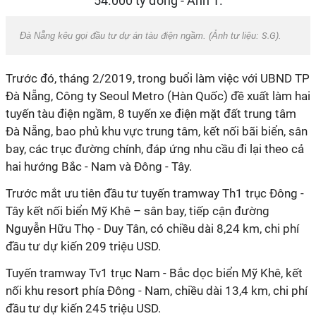
Đà Nẵng kêu gọi đầu tư dự án tàu điện ngầm. (Ảnh tư liệu:
S.G
).
Trước đó, tháng 2/2019, trong buổi làm việc với UBND TP
Đà Nẵng, Công ty Seoul Metro (Hàn Quốc) đề xuất làm hai
tuyến tàu điện ngầm, 8 tuyến xe điện mặt đất trung tâm
Đà Nẵng, bao phủ khu vực trung tâm, kết nối bãi biển, sân
bay, các trục đường chính, đáp ứng nhu cầu đi lại theo cả
hai hướng Bắc - Nam và Đông - Tây.
Trước mắt ưu tiên đầu tư tuyến tramway Th1 trục Đông -
Tây kết nối biển Mỹ Khê – sân bay, tiếp cận đường
Nguyễn Hữu Thọ - Duy Tân, có chiều dài 8,24 km, chi phí
đầu tư dự kiến 209 triệu USD.
Tuyến tramway Tv1 trục Nam - Bắc dọc biển Mỹ Khê, kết
nối khu resort phía Đông - Nam, chiều dài 13,4 km, chi phí
đầu tư dự kiến 245 triệu USD.