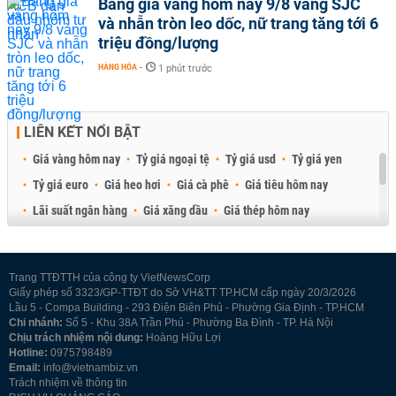
Bảng giá vàng hôm nay 9/8 vàng SJC
và nhẫn tròn leo dốc, nữ trang tăng tới 6
triệu đồng/lượng
HÀNG HÓA
-
1 phút trước
LIÊN KẾT NỔI BẬT
Giá vàng hôm nay
Tỷ giá ngoại tệ
Tỷ giá usd
Tỷ giá yen
Tỷ giá euro
Giá heo hơi
Giá cà phê
Giá tiêu hôm nay
Lãi suất ngân hàng
Giá xăng dầu
Giá thép hôm nay
Giá sầu riêng
Giá thịt heo
Giá gạo
Giá cao su
Best Retail Brokers
Diễn đàn đầu tư Việt Nam 2026
Trang TTĐTTH của công ty VietNewsCorp
Giấy phép số 3323/GP-TTĐT do Sở VH&TT TP.HCM cấp ngày 20/3/2026
Lầu 5 - Compa Building - 293 Điện Biên Phủ - Phường Gia Định - TP.HCM
Chi nhánh:
Số 5 - Khu 38A Trần Phú - Phường Ba Đình - TP. Hà Nội
Chịu trách nhiệm nội dung:
Hoàng Hữu Lợi
Hotline:
0975798489
Email:
info@vietnambiz.vn
Trách nhiệm về thông tin