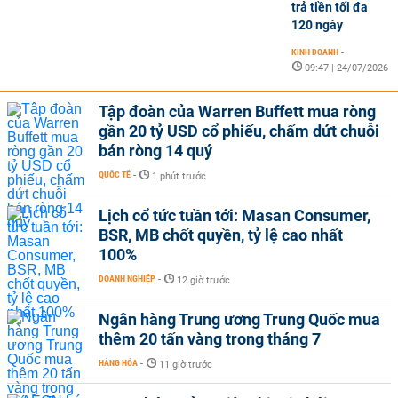
trả tiền tối đa
120 ngày
KINH DOANH
-
09:47 | 24/07/2026
Tập đoàn của Warren Buffett mua ròng
gần 20 tỷ USD cổ phiếu, chấm dứt chuỗi
bán ròng 14 quý
QUỐC TẾ
-
1 phút trước
Lịch cổ tức tuần tới: Masan Consumer,
BSR, MB chốt quyền, tỷ lệ cao nhất
100%
DOANH NGHIỆP
-
12 giờ trước
Ngân hàng Trung ương Trung Quốc mua
thêm 20 tấn vàng trong tháng 7
HÀNG HÓA
-
11 giờ trước