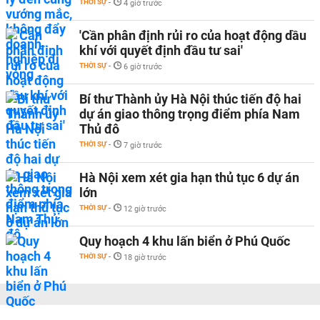
THỜI SỰ
-
4 giờ trước
'Cần phân định rủi ro của hoạt động dầu
khí với quyết định đầu tư sai'
THỜI SỰ
-
6 giờ trước
Bí thư Thành ủy Hà Nội thúc tiến độ hai
dự án giao thông trọng điểm phía Nam
Thủ đô
THỜI SỰ
-
7 giờ trước
Hà Nội xem xét gia hạn thủ tục 6 dự án
lớn
THỜI SỰ
-
12 giờ trước
Quy hoạch 4 khu lấn biển ở Phú Quốc
THỜI SỰ
-
18 giờ trước