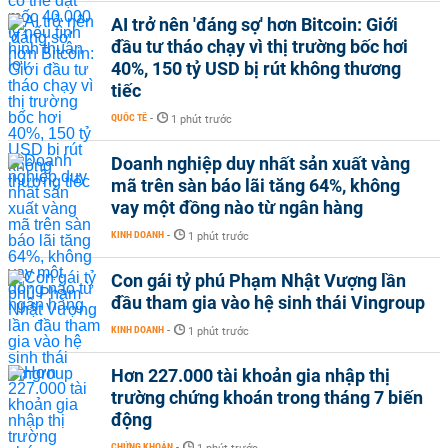
AI trở nên 'đáng sợ' hơn Bitcoin: Giới
đầu tư tháo chạy vì thị trường bốc hơi
40%, 150 tỷ USD bị rút không thương
tiếc
QUỐC TẾ
-
1 phút trước
Doanh nghiệp duy nhất sản xuất vàng
mã trên sàn báo lãi tăng 64%, không
vay một đồng nào từ ngân hàng
KINH DOANH
-
1 phút trước
Con gái tỷ phú Phạm Nhật Vượng lần
đầu tham gia vào hệ sinh thái Vingroup
KINH DOANH
-
1 phút trước
Hơn 227.000 tài khoản gia nhập thị
trường chứng khoán trong tháng 7 biến
động
CHỨNG KHOÁN
-