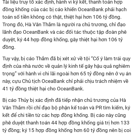
Tài liệu truy tố xác định, hành vi ký kết, thanh toán hợp
đồng khống của các bị cáo khiến OceanBank phải hạch
toán số tiền không có thật, thiệt hại hơn 106 tỷ đồng.
Trong đó, Hà Văn Thắm là người ra chủ trương, chỉ đạo
lãnh đạo OceanBank và các đối tác thuộc tập đoàn phê
duyệt, ký 44 hợp đồng khống, gây thiệt hại hơn 106 tỷ
đồng.
Tuy vậy, bị cáo Thắm đã bị xét xử về tội “Cố ý làm trái quy
định của nhà nước về quản lý kinh tế gây hậu quả nghiêm
trọng” với hành vi chi lãi ngoài hơn 65 tỷ đồng nên ở vụ án
này, cựu Chủ tịch OceaBank chỉ phải chịu trách nhiệm về
41 tỷ đồng thiệt hại cho OceanBank.
Bị cáo Thủy bị xác định đã tiếp nhận chủ trương của Hà
Văn Thắm rồi chỉ đạo bộ phận kế toán và PR tìm kiếm, ký
kết để chi tiền từ các hợp đồng khống. Bị cáo này cũng
phê duyệt thanh toán 44 hợp đồng khống giá trị hơn 133
tỷ đồng; ký 15 hợp đồng khống hơn 60 tỷ đồng nên bị coi