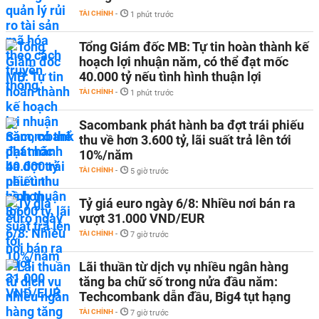
TÀI CHÍNH
-
1 phút trước
Tổng Giám đốc MB: Tự tin hoàn thành kế
hoạch lợi nhuận năm, có thể đạt mốc
40.000 tỷ nếu tình hình thuận lợi
TÀI CHÍNH
-
1 phút trước
Sacombank phát hành ba đợt trái phiếu
thu về hơn 3.600 tỷ, lãi suất trả lên tới
10%/năm
TÀI CHÍNH
-
5 giờ trước
Tỷ giá euro ngày 6/8: Nhiều nơi bán ra
vượt 31.000 VND/EUR
TÀI CHÍNH
-
7 giờ trước
Lãi thuần từ dịch vụ nhiều ngân hàng
tăng ba chữ số trong nửa đầu năm:
Techcombank dẫn đầu, Big4 tụt hạng
TÀI CHÍNH
-
7 giờ trước