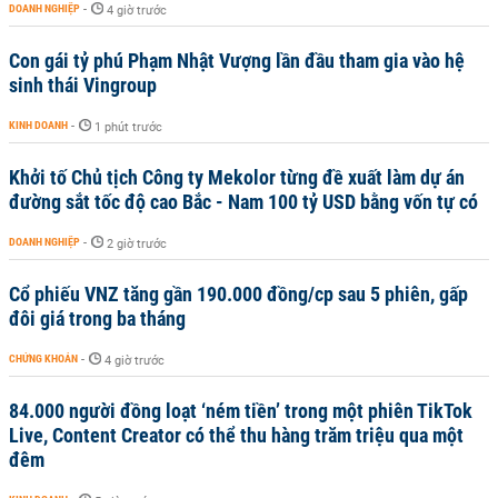
DOANH NGHIỆP
-
4 giờ trước
Con gái tỷ phú Phạm Nhật Vượng lần đầu tham gia vào hệ
sinh thái Vingroup
KINH DOANH
-
1 phút trước
Khởi tố Chủ tịch Công ty Mekolor từng đề xuất làm dự án
đường sắt tốc độ cao Bắc - Nam 100 tỷ USD bằng vốn tự có
DOANH NGHIỆP
-
2 giờ trước
Cổ phiếu VNZ tăng gần 190.000 đồng/cp sau 5 phiên, gấp
đôi giá trong ba tháng
CHỨNG KHOÁN
-
4 giờ trước
84.000 người đồng loạt ‘ném tiền’ trong một phiên TikTok
Live, Content Creator có thể thu hàng trăm triệu qua một
đêm