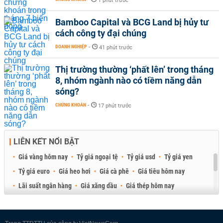
1 phút trước
Bamboo Capital và BCG Land bị hủy tư
cách công ty đại chúng
DOANH NGHIỆP
-
41 phút trước
Thị trường thường ‘phất lên’ trong tháng
8, nhóm ngành nào có tiềm năng dẫn
sóng?
CHỨNG KHOÁN
-
17 phút trước
LIÊN KẾT NỔI BẬT
Giá vàng hôm nay
Tỷ giá ngoại tệ
Tỷ giá usd
Tỷ giá yen
Tỷ giá euro
Giá heo hơi
Giá cà phê
Giá tiêu hôm nay
Lãi suất ngân hàng
Giá xăng dầu
Giá thép hôm nay
Giá sầu riêng
Giá thịt heo
Giá gạo
Giá cao su
Best Retail Brokers
Diễn đàn đầu tư Việt Nam 2026