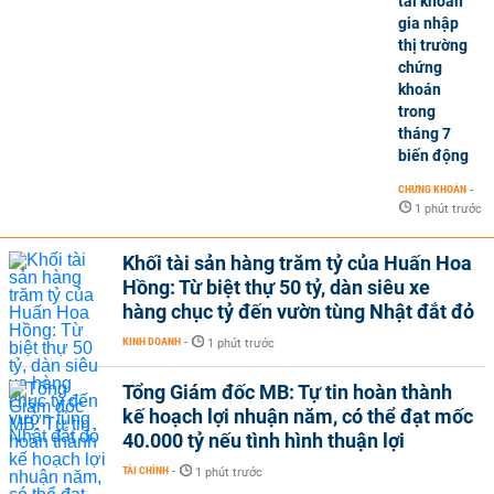
tài khoản
gia nhập
thị trường
chứng
khoán
trong
tháng 7
biến động
CHỨNG KHOÁN
-
1 phút trước
Khối tài sản hàng trăm tỷ của Huấn Hoa
Hồng: Từ biệt thự 50 tỷ, dàn siêu xe
hàng chục tỷ đến vườn tùng Nhật đắt đỏ
KINH DOANH
-
1 phút trước
Tổng Giám đốc MB: Tự tin hoàn thành
kế hoạch lợi nhuận năm, có thể đạt mốc
40.000 tỷ nếu tình hình thuận lợi
TÀI CHÍNH
-
1 phút trước