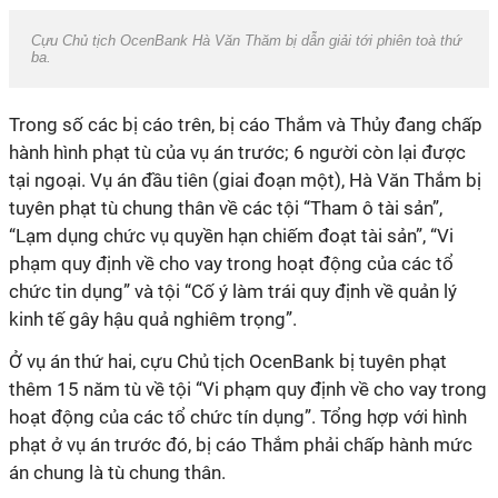
Cựu Chủ tịch OcenBank Hà Văn Thăm bị dẫn giải tới phiên toà thứ
ba.
Trong số các bị cáo trên, bị cáo Thắm và Thủy đang chấp
hành hình phạt tù của vụ án trước; 6 người còn lại được
tại ngoại. Vụ án đầu tiên (giai đoạn một), Hà Văn Thắm bị
tuyên phạt tù chung thân về các tội “Tham ô tài sản”,
“Lạm dụng chức vụ quyền hạn chiếm đoạt tài sản”, “Vi
phạm quy định về cho vay trong hoạt động của các tổ
chức tin dụng” và tội “Cố ý làm trái quy định về quản lý
kinh tế gây hậu quả nghiêm trọng”.
Ở vụ án thứ hai, cựu Chủ tịch OcenBank bị tuyên phạt
thêm 15 năm tù về tội “Vi phạm quy định về cho vay trong
hoạt động của các tổ chức tín dụng”. Tổng hợp với hình
phạt ở vụ án trước đó, bị cáo Thắm phải chấp hành mức
án chung là tù chung thân.