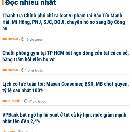
Đọc nhiều nhất
Thanh tra Chính phủ chỉ ra loạt vi phạm tại Bảo Tín Mạnh
Hải, Mi Hồng, PNJ, SJC, DOJI, chuyển hồ sơ sang Bộ Công
an
KINH DOANH
-
10 giờ trước
Chuỗi phòng gym tại TP HCM bất ngờ đóng cửa tất cả cơ sở,
hàng trăm hội viên bơ vơ
KINH DOANH
-
1 phút trước
Lịch cổ tức tuần tới: Masan Consumer, BSR, MB chốt quyền,
tỷ lệ cao nhất 100%
DOANH NGHIỆP
-
17 giờ trước
VPBank bất ngờ hạ lãi suất ở tất cả kỳ hạn, mức giảm mạnh
nhất lên đến 2,4%
TÀI CHÍNH