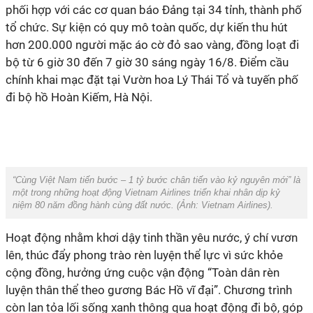
phối hợp với các cơ quan báo Đảng tại 34 tỉnh, thành phố
tổ chức. Sự kiện có quy mô toàn quốc, dự kiến thu hút
hơn 200.000 người mặc áo cờ đỏ sao vàng, đồng loạt đi
bộ từ 6 giờ 30 đến 7 giờ 30 sáng ngày 16/8. Điểm cầu
chính khai mạc đặt tại Vườn hoa Lý Thái Tổ và tuyến phố
đi bộ hồ Hoàn Kiếm, Hà Nội.
“Cùng Việt Nam tiến bước – 1 tỷ bước chân tiến vào kỷ nguyên mới” là
một trong những hoạt động Vietnam Airlines triển khai nhân dịp kỷ
niệm 80 năm đồng hành cùng đất nước. (Ảnh:
Vietnam Airlines
).
lên, thúc đẩy phong trào rèn luyện thể lực vì sức khỏe
cộng đồng, hưởng ứng cuộc vận động “Toàn dân rèn
luyện thân thể theo gương Bác Hồ vĩ đại”. Chương trình
còn lan tỏa lối sống xanh thông qua hoạt động đi bộ, góp