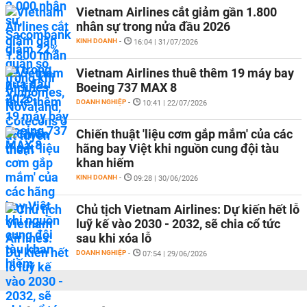
Vietnam Airlines cắt giảm gần 1.800
nhân sự trong nửa đầu 2026
KINH DOANH
-
16:04 | 31/07/2026
Vietnam Airlines thuê thêm 19 máy bay
Boeing 737 MAX 8
DOANH NGHIỆP
-
10:41 | 22/07/2026
Chiến thuật 'liệu cơm gắp mắm' của các
hãng bay Việt khi nguồn cung đội tàu
khan hiếm
KINH DOANH
-
09:28 | 30/06/2026
Chủ tịch Vietnam Airlines: Dự kiến hết lỗ
luỹ kế vào 2030 - 2032, sẽ chia cổ tức
sau khi xóa lỗ
DOANH NGHIỆP
-
07:54 | 29/06/2026