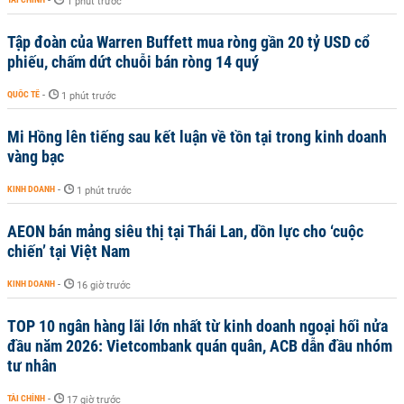
-
1 phút trước
Tập đoàn của Warren Buffett mua ròng gần 20 tỷ USD cổ
phiếu, chấm dứt chuỗi bán ròng 14 quý
QUỐC TẾ
-
1 phút trước
Mi Hồng lên tiếng sau kết luận về tồn tại trong kinh doanh
vàng bạc
KINH DOANH
-
1 phút trước
AEON bán mảng siêu thị tại Thái Lan, dồn lực cho ‘cuộc
chiến’ tại Việt Nam
KINH DOANH
-
16 giờ trước
TOP 10 ngân hàng lãi lớn nhất từ kinh doanh ngoại hối nửa
đầu năm 2026: Vietcombank quán quân, ACB dẫn đầu nhóm
tư nhân
TÀI CHÍNH
-
17 giờ trước