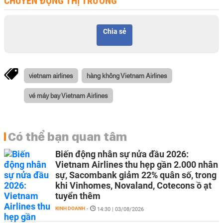
CHUYỂN ĐỘNG THỊ TRƯỜNG
Chia sẻ
vietnam airlines
hàng không Vietnam Airlines
vé máy bay Vietnam Airlines
Có thể bạn quan tâm
Biến động nhân sự nửa đầu 2026:
Vietnam Airlines thu hẹp gần 2.000 nhân
sự, Sacombank giảm 22% quân số, trong
khi Vinhomes, Novaland, Cotecons ồ ạt
tuyển thêm
KINH DOANH
-
14:30 | 03/08/2026