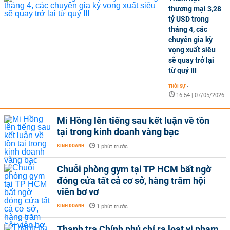
thương mại 3,28
tỷ USD trong
tháng 4, các
chuyên gia kỳ
vọng xuất siêu
sẽ quay trở lại
từ quý III
THỜI SỰ
-
16:54 | 07/05/2026
Mi Hồng lên tiếng sau kết luận về tồn
tại trong kinh doanh vàng bạc
KINH DOANH
-
1 phút trước
Chuỗi phòng gym tại TP HCM bất ngờ
đóng cửa tất cả cơ sở, hàng trăm hội
viên bơ vơ
KINH DOANH
-
1 phút trước
Thanh tra Chính phủ chỉ ra loạt vi phạm