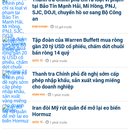
tại Bảo Tín Mạnh Hải, Mi Hồng, PNJ,
SJC, DOJI, chuyển hồ sơ sang Bộ Công
an
KINH DOANH
-
10 giờ trước
Tập đoàn của Warren Buffett mua ròng
gần 20 tỷ USD cổ phiếu, chấm dứt chuỗi
bán ròng 14 quý
QUỐC TẾ
-
1 phút trước
Thanh tra Chính phủ đề nghị sớm cấp
phép nhập khẩu, sản xuất vàng miếng
cho doanh nghiệp
HÀNG HÓA
-
1 phút trước
Iran đòi Mỹ rút quân để mở lại eo biển
Hormuz
QUỐC TẾ
-
1 phút trước