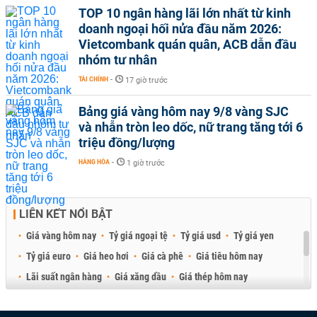
TOP 10 ngân hàng lãi lớn nhất từ kinh
doanh ngoại hối nửa đầu năm 2026:
Vietcombank quán quân, ACB dẫn đầu
nhóm tư nhân
TÀI CHÍNH
-
17 giờ trước
Bảng giá vàng hôm nay 9/8 vàng SJC
và nhẫn tròn leo dốc, nữ trang tăng tới 6
triệu đồng/lượng
HÀNG HÓA
-
1 giờ trước
LIÊN KẾT NỔI BẬT
Giá vàng hôm nay
Tỷ giá ngoại tệ
Tỷ giá usd
Tỷ giá yen
Tỷ giá euro
Giá heo hơi
Giá cà phê
Giá tiêu hôm nay
Lãi suất ngân hàng
Giá xăng dầu
Giá thép hôm nay
Giá sầu riêng
Giá thịt heo
Giá gạo
Giá cao su