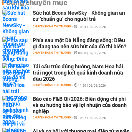
Cùng chuyên mục
Sức hút Bcons NewSky - Không gian an
cư ‘chuẩn gu’ cho người trẻ
CHUYỂN ĐỘNG THỊ TRƯỜNG
-
10:04 | 07/08/2026
Phía sau một Đà Nẵng đáng sống: Điều
gì đang tạo nên sức hút của đô thị biển?
CHUYỂN ĐỘNG THỊ TRƯỜNG
-
08:00 | 07/08/2026
Tái cấu trúc đúng hướng, Nam Hoa hái
trái ngọt trong kết quả kinh doanh nửa
đầu 2026
CHUYỂN ĐỘNG THỊ TRƯỜNG
-
11:30 | 06/08/2026
Báo cáo F&B QI/2026: Biến động chi phí
và xu hướng bảo vệ lợi nhuận của doanh
nghiệp
CHUYỂN ĐỘNG THỊ TRƯỜNG
-
10:07 | 06/08/2026
AI và cơ hội với thương mại điện tử xuyên