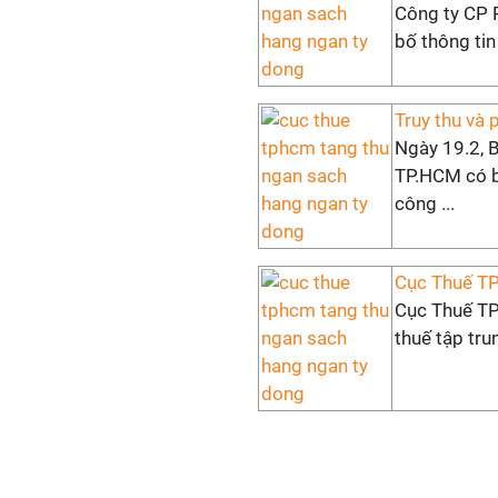
Công ty CP 
bố thông tin
Truy thu và 
Ngày 19.2, 
TP.HCM có b
công ...
Cục Thuế TP
Cục Thuế TP
thuế tập tru