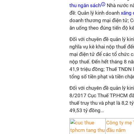
thu ngân sách
Nhà nước nă
đề: Quản lý kinh doanh
xăng 
doanh thương mại điện tử; Cô
ăn uống theo đúng tiến độ k
Đối với chuyên đề quản lý ki
nghĩa vụ kê khai nộp thuế đ
mại điện tử để các tổ chức cá
nộp thuế. Đến hết tháng 8 n
41,9 triệu đồng; Thuế TNDN l
tổng số tiền phạt và tiền chậ
Đối với chuyên đề quản lý ki
8/2017 Cục Thuế TP.HCM đã 
thuế truy thu và phạt là 8,2 
49,53 tỷ đồng…
Công ty mẹ 
đầu năm