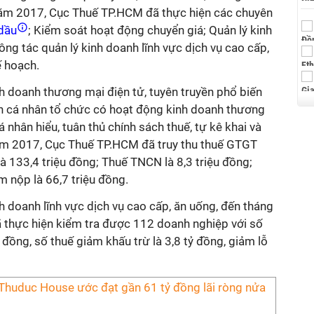
m 2017, Cục Thuế TP.HCM đã thực hiện các chuyên
dầu
; Kiểm soát hoạt động chuyển giá; Quản lý kinh
ng tác quản lý kinh doanh lĩnh vực dịch vụ cao cấp,
ế hoạch.
nh doanh thương mại điện tử, tuyên truyền phổ biến
ến cá nhân tổ chức có hoạt động kinh doanh thương
 nhân hiểu, tuân thủ chính sách thuế, tự kê khai và
ăm 2017, Cục Thuế TP.HCM đã truy thu thuế GTGT
à 133,4 triệu đồng; Thuế TNCN là 8,3 triệu đồng;
m nộp là 66,7 triệu đồng.
nh doanh lĩnh vực dịch vụ cao cấp, ăn uống, đến tháng
thực hiện kiểm tra được 112 doanh nghiệp với số
tỷ đồng, số thuế giảm khấu trừ là 3,8 tỷ đồng, giảm lỗ
Thuduc House ước đạt gần 61 tỷ đồng lãi ròng nửa