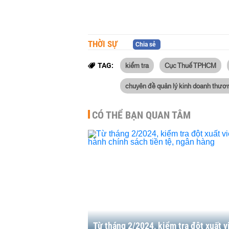
THỜI SỰ
Chia sẻ
kiểm tra
Cục Thuế TPHCM
TAG:
chuyên đề quản lý kinh doanh thươ
CÓ THỂ BẠN QUAN TÂM
Từ tháng 2/2024, kiểm tra đột xuất v