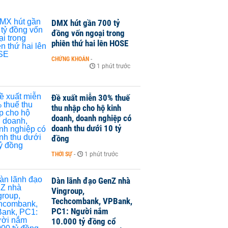
DMX hút gần 700 tỷ
đồng vốn ngoại trong
phiên thứ hai lên HOSE
CHỨNG KHOÁN
-
1 phút trước
Đề xuất miễn 30% thuế
thu nhập cho hộ kinh
doanh, doanh nghiệp có
doanh thu dưới 10 tỷ
đồng
THỜI SỰ
-
1 phút trước
Dàn lãnh đạo GenZ nhà
Vingroup,
Techcombank, VPBank,
PC1: Người nắm
10.000 tỷ đồng cổ