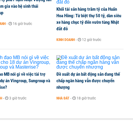
m gia vào hệ sinh thái
Khối tài sản hàng trăm tỷ của Huấn
up
Hoa Hồng: Từ biệt thự 50 tỷ, dàn siêu
xe hàng chục tỷ đến vườn tùng Nhật
OANH
-
16 giờ trước
đắt đỏ
KINH DOANH
-
12 giờ trước
o MB nói gì về việc tài trợ
Đề xuất dự án bất động sản đang thế
 dự án Vingroup, Sungroup và
chấp ngân hàng vẫn được chuyển
ise?
nhượng
NH
-
3 giờ trước
NHÀ ĐẤT
-
18 giờ trước