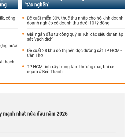
àng
'tắc nghẽn'
ilk, công
Đề xuất miễn 30% thuế thu nhập cho hộ kinh doanh,
doanh nghiệp có doanh thu dưới 10 tỷ đồng
Giải ngân đầu tư công quý III: Khi các siêu dự án áp
sát 'vạch đích'
lượng nước
Đề xuất 28 khu đô thị nén dọc đường sắt TP HCM -
Cần Thơ
sát hạch
TP HCM tính xây trung tâm thương mại, bãi xe
ngầm ở Bến Thành
ay mạnh nhất nửa đầu năm 2026