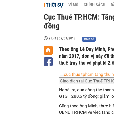
THỜI SỰ
VĨ MÔ
CHÍNH SÁCH
Đ
Cục Thuế TP.HCM: Tăng
đồng
21:41 | 09/09/2017
Chia sẻ
Theo ông Lê Duy Minh, Ph
năm 2017, đơn vị này đã th
thuế truy thu và phạt là 2
Giao dịch tại Cục Thuế TP.H
Ngoài ra, qua công tác than
GTGT 280,6 tỷ đồng; giảm lỗ
Cũng theo ông Minh, thực 
UBND TP.HCM về việc tăng cư