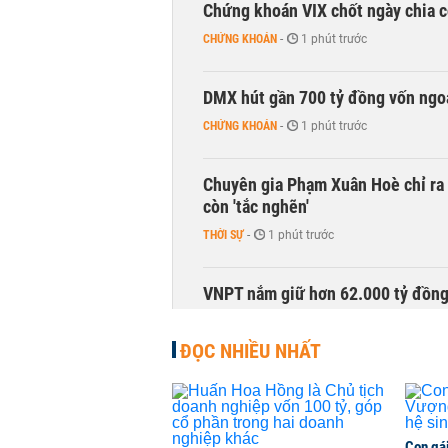
Chứng khoán VIX chốt ngày chia c
CHỨNG KHOÁN
-
1 phút trước
DMX hút gần 700 tỷ đồng vốn ngoạ
CHỨNG KHOÁN
-
1 phút trước
Chuyên gia Phạm Xuân Hoè chỉ ra 
còn 'tắc nghẽn'
THỜI SỰ
-
1 phút trước
VNPT nắm giữ hơn 62.000 tỷ đồn
DOANH NGHIỆP
-
1 phút trước
ĐỌC NHIỀU NHẤT
Con gá