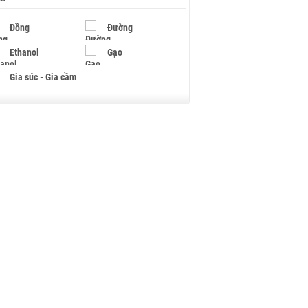
Đồng
Đường
Ethanol
Gạo
Gia súc - Gia cầm
Giấy
Gỗ
Hạt điều
Hồ tiêu - Hạt tiêu
Khí đốt
Kim loại khác
Mắc ca
Muối
Ngũ cốc
Nhựa - Hạt nhựa
Palladium
Phân bón