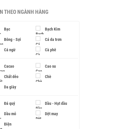
IN THEO NGÀNH HÀNG
Bạc
Bạch Kim
Bông - Sợi
Cá da trơn
Cá ngừ
Cà phê
Cacao
Cao su
Chất dẻo
Chè
Da giày
Đá quý
Dầu - Hạt dầu
Dầu mỏ
Dệt may
Điện