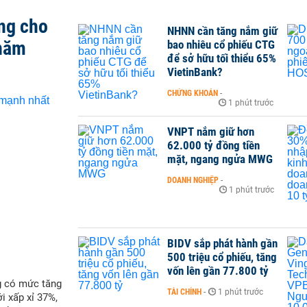
ng cho
NHNN cần tăng nắm giữ
 năm
bao nhiêu cổ phiếu CTG
để sở hữu tối thiểu 65%
VietinBank?
CHỨNG KHOÁN
-
1 phút trước
VNPT nắm giữ hơn
62.000 tỷ đồng tiền
mặt, ngang ngửa MWG
DOANH NGHIỆP
-
1 phút trước
BIDV sắp phát hành gần
500 triệu cổ phiếu, tăng
vốn lên gần 77.800 tỷ
g có mức tăng
TÀI CHÍNH
-
1 phút trước
i xấp xỉ 37%,