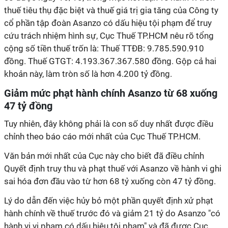
thuế tiêu thụ đặc biệt và thuế giá trị gia tăng của Công ty
cổ phần tập đoàn Asanzo có dấu hiệu tội phạm để truy
cứu trách nhiệm hình sự, Cục Thuế TP.HCM nêu rõ tổng
cộng số tiền thuế trốn là: Thuế TTĐB: 9.785.590.910
đồng. Thuế GTGT: 4.193.367.367.580 đồng. Gộp cả hai
khoản này, làm tròn số là hơn 4.200 tỷ đồng.
Giảm mức phạt hành chính Asanzo từ 68 xuống
47 tỷ đồng
Tuy nhiên, đây không phải là con số duy nhất được điều
chỉnh theo báo cáo mới nhất của Cục Thuế TP.HCM.
Văn bản mới nhất của Cục này cho biết đã điều chỉnh
Quyết định truy thu và phạt thuế với Asanzo về hành vi ghi
sai hóa đơn đầu vào từ hơn 68 tỷ xuống còn 47 tỷ đồng.
Lý do dẫn đến việc hủy bỏ một phần quyết định xử phạt
hành chính về thuế trước đó và giảm 21 tỷ do Asanzo "có
hành vi vi phạm có dấu hiệu tội phạm" và đã được Cục