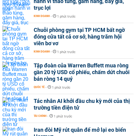
hành vi thao túng, găm hàng, đẩy giá,
trục lợi
KINH DOANH
-
1 phút trước
Chuỗi phòng gym tại TP HCM bất ngờ
đóng cửa tất cả cơ sở, hàng trăm hội
viên bơ vơ
KINH DOANH
-
1 phút trước
Tập đoàn của Warren Buffett mua ròng
gần 20 tỷ USD cổ phiếu, chấm dứt chuỗi
bán ròng 14 quý
QUỐC TẾ
-
1 phút trước
Tác nhân AI khởi đầu chu kỳ mới của thị
trường tiền điện tử
TÀI CHÍNH
-
1 phút trước
Iran đòi Mỹ rút quân để mở lại eo biển