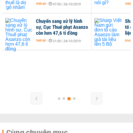
THỜI SỰ
-
THỜI 
07:00 | 26/10/2019
Chuyển sang xử lý hình
Sha
sự, Cục Thuế phạt Asanzo
tố 
còn hơn 47,6 tỉ đồng
liệu
THỜI SỰ
-
DOANH
21:00 | 24/10/2019
Cùng chuyên mục