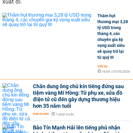
xuất đi.
Thâm hụt
thương mại 3,28
tỷ USD trong
tháng 4, các
chuyên gia kỳ
vọng xuất siêu
sẽ quay trở lại
từ quý III
THỜI SỰ
-
16:54 | 07/05/2026
Chân dung ông chủ kín tiếng đứng sau
tiệm vàng Mi Hồng: Từ phụ xe, sửa đồ
điện tử cũ đến gây dựng thương hiệu
hơn 35 năm tuổi
KINH DOANH
-
1 phút trước
Bảo Tín Mạnh Hải lên tiếng phủ nhận