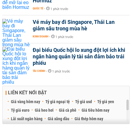
Hormuz
QUỐC TẾ
-
1 phút trước
Vé máy bay đi Singapore, Thái Lan
giảm sâu trong mùa hè
KINH DOANH
-
1 phút trước
Đại biểu Quốc hội lo xung đột lợi ích khi
ngân hàng quản lý tài sản đảm bảo trái
phiếu
TÀI CHÍNH
-
1 phút trước
LIÊN KẾT NỔI BẬT
Giá vàng hôm nay
Tỷ giá ngoại tệ
Tỷ giá usd
Tỷ giá yen
Tỷ giá euro
Giá heo hơi
Giá cà phê
Giá tiêu hôm nay
Lãi suất ngân hàng
Giá xăng dầu
Giá thép hôm nay
Giá sầu riêng
Giá thịt heo
Giá gạo
Giá cao su