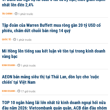
nhất lên đến 2,4%
TÀI CHÍNH
-
1 phút trước
Tập đoàn của Warren Buffett mua ròng gần 20 tỷ USD cổ
phiếu, chấm dứt chuỗi bán ròng 14 quý
QUỐC TẾ
-
1 phút trước
Mi Hồng lên tiếng sau kết luận về tồn tại trong kinh doanh
vàng bạc
KINH DOANH
-
1 phút trước
AEON bán mảng siêu thị tại Thái Lan, dồn lực cho ‘cuộc
chiến’ tại Việt Nam
KINH DOANH
-
17 giờ trước
TOP 10 ngân hàng lãi lớn nhất từ kinh doanh ngoại hối nửa
đầu năm 2026: Vietcombank quán quân, ACB dẫn đầu nhóm