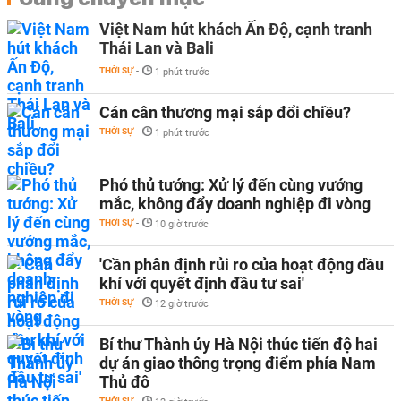
Việt Nam hút khách Ấn Độ, cạnh tranh
Thái Lan và Bali
THỜI SỰ
-
1 phút trước
Cán cân thương mại sắp đổi chiều?
THỜI SỰ
-
1 phút trước
Phó thủ tướng: Xử lý đến cùng vướng
mắc, không đẩy doanh nghiệp đi vòng
THỜI SỰ
-
10 giờ trước
'Cần phân định rủi ro của hoạt động dầu
khí với quyết định đầu tư sai'
THỜI SỰ
-
12 giờ trước
Bí thư Thành ủy Hà Nội thúc tiến độ hai
dự án giao thông trọng điểm phía Nam
Thủ đô
THỜI SỰ