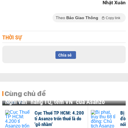
Nhật Xuân
Theo
Báo Giao Thông
Copy link
THỜI SỰ
Chia sẻ
Cùng chủ đề
Nghi vấn "hàng TQ, tem VN" của Asanzo
Cục Thuế TP HCM: 4.200
Bị p
tỉ Asanzo trốn thuế là do
đồn
'gõ nhầm'
nói 