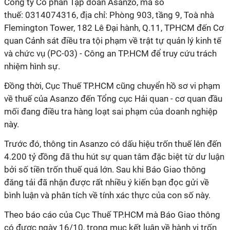
Công ty Cổ phần Tập đoàn Asanzo, mã số
thuế: 0314074316, địa chỉ: Phòng 903, tầng 9, Toà nhà
Flemington Tower, 182 Lê Đại hành, Q.11, TPHCM đến Cơ
quan Cảnh sát điều tra tội phạm về trật tự quản lý kinh tế
và chức vụ (PC-03) - Công an TP.HCM để truy cứu trách
nhiệm hình sự.
Đồng thời, Cục Thuế TP.HCM cũng chuyển hồ sơ vi phạm
về thuế của Asanzo đến Tổng cục Hải quan - cơ quan đầu
mối đang điều tra hàng loạt sai phạm của doanh nghiệp
này.
Trước đó, thông tin Asanzo có dấu hiệu trốn thuế lên đến
4.200 tỷ đồng đã thu hút sự quan tâm đặc biệt từ dư luận
bởi số tiền trốn thuế quá lớn. Sau khi Báo Giao thông
đăng tải đã nhận được rất nhiều ý kiến bạn đọc gửi về
bình luận và phân tích về tính xác thực của con số này.
Theo báo cáo của Cục Thuế TP.HCM mà Báo Giao thông
có được ngày 16/10, trong mục kết luận về hành vi trốn