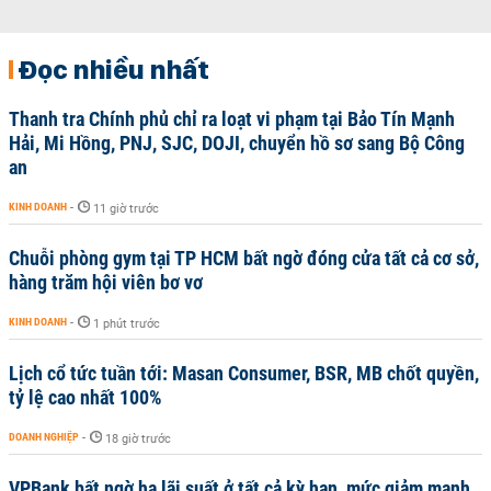
Đọc nhiều nhất
Thanh tra Chính phủ chỉ ra loạt vi phạm tại Bảo Tín Mạnh
Hải, Mi Hồng, PNJ, SJC, DOJI, chuyển hồ sơ sang Bộ Công
an
KINH DOANH
-
11 giờ trước
Chuỗi phòng gym tại TP HCM bất ngờ đóng cửa tất cả cơ sở,
hàng trăm hội viên bơ vơ
KINH DOANH
-
1 phút trước
Lịch cổ tức tuần tới: Masan Consumer, BSR, MB chốt quyền,
tỷ lệ cao nhất 100%
DOANH NGHIỆP
-
18 giờ trước
VPBank bất ngờ hạ lãi suất ở tất cả kỳ hạn, mức giảm mạnh