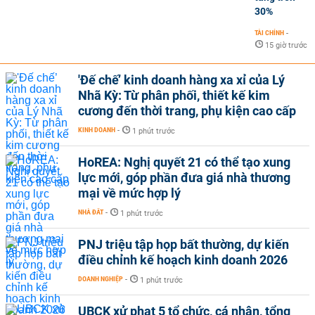
30%
TÀI CHÍNH
-
15 giờ trước
'Đế chế’ kinh doanh hàng xa xỉ của Lý
Nhã Kỳ: Từ phân phối, thiết kế kim
cương đến thời trang, phụ kiện cao cấp
KINH DOANH
-
1 phút trước
HoREA: Nghị quyết 21 có thể tạo xung
lực mới, góp phần đưa giá nhà thương
mại về mức hợp lý
NHÀ ĐẤT
-
1 phút trước
PNJ triệu tập họp bất thường, dự kiến
điều chỉnh kế hoạch kinh doanh 2026
DOANH NGHIỆP
-
1 phút trước
UBCK xử phạt 5 tổ chức, cá nhân, tổng