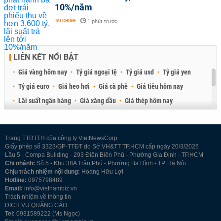
10%/năm
TÀI CHÍNH
-
1 phút trước
LIÊN KẾT NỔI BẬT
Giá vàng hôm nay
Tỷ giá ngoại tệ
Tỷ giá usd
Tỷ giá yen
Tỷ giá euro
Giá heo hơi
Giá cà phê
Giá tiêu hôm nay
Lãi suất ngân hàng
Giá xăng dầu
Giá thép hôm nay
Giá sầu riêng
Giá thịt heo
Giá gạo
Giá cao su
Best Retail Brokers
Diễn đàn đầu tư Việt Nam 2026
Trang TTĐTTH của công ty VietNewsCorp
Giấy phép số 3323/GP-TTĐT do Sở VH&TT TP.HCM cấp ngày 20/3/2026
Lầu 5 - Compa Building - 293 Điện Biên Phủ - Phường Gia Định - TP.HCM
Chi nhánh:
Số 5 - Khu 38A Trần Phú - Phường Ba Đình - TP. Hà Nội
Chịu trách nhiệm nội dung:
Hoàng Hữu Lợi
Hotline:
0975798489
Email:
info@vietnambiz.vn
Trách nhiệm về thông tin
DỊCH VỤ QUẢNG CÁO
Tel:
0931589222 (Ms Ngọc)