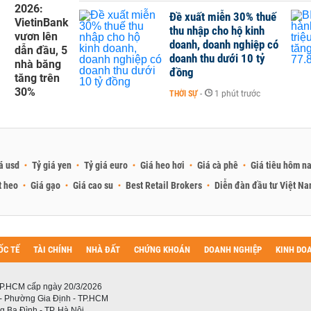
2026:
Đề xuất miễn 30% thuế
VietinBank
thu nhập cho hộ kinh
vươn lên
doanh, doanh nghiệp có
dẫn đầu, 5
doanh thu dưới 10 tỷ
nhà băng
đồng
tăng trên
30%
THỜI SỰ
-
1 phút trước
á usd
Tỷ giá yen
Tỷ giá euro
Giá heo hơi
Giá cà phê
Giá tiêu hôm n
t heo
Giá gạo
Giá cao su
Best Retail Brokers
Diễn đàn đầu tư Việt N
ỐC TẾ
TÀI CHÍNH
NHÀ ĐẤT
CHỨNG KHOÁN
DOANH NGHIỆP
KINH DO
P.HCM cấp ngày 20/3/2026
 - Phường Gia Định - TP.HCM
 Ba Đình - TP. Hà Nội