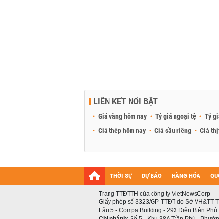
LIÊN KẾT NỔI BẬT
Giá vàng hôm nay
Tỷ giá ngoại tệ
Tỷ gi
Giá thép hôm nay
Giá sầu riêng
Giá thị
THỜI SỰ
DỰ BÁO
HÀNG HÓA
QU
Trang TTĐTTH của công ty VietNewsCorp
Giấy phép số 3323/GP-TTĐT do Sở VH&TT T
Lầu 5 - Compa Building - 293 Điện Biên Phủ
Chi nhánh:
Số 5 - Khu 38A Trần Phú - Phường