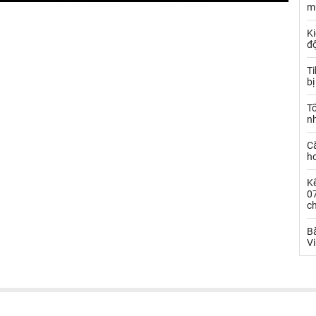
m
Ki
đ
T
bị
T
n
C
ho
Kế
0
c
Bà
V