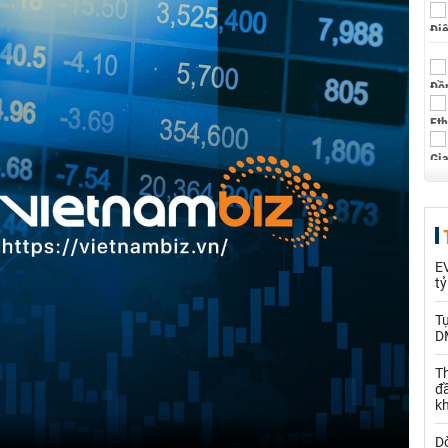
EV
t
T
D
Th
đ
k
Dò