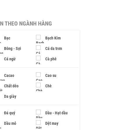
IN THEO NGÀNH HÀNG
Bạc
Bạch Kim
Bông - Sợi
Cá da trơn
Cá ngừ
Cà phê
Cacao
Cao su
Chất dẻo
Chè
Da giày
Đá quý
Dầu - Hạt dầu
Dầu mỏ
Dệt may