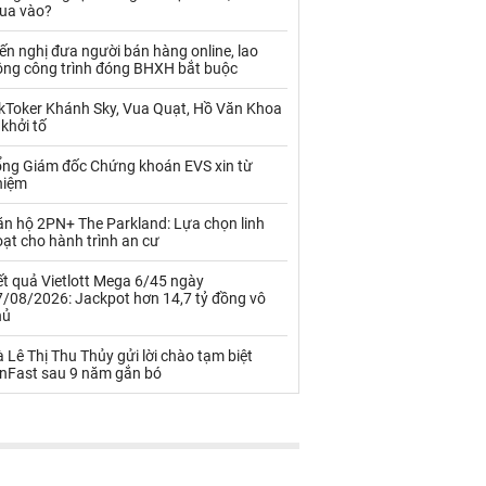
Palladium
Phân bón
ua vào?
Rau - Củ -Quả
Sắt thép
ến nghị đưa người bán hàng online, lao
ộng công trình đóng BHXH bắt buộc
Sữa
ikToker Khánh Sky, Vua Quạt, Hồ Văn Khoa
 khởi tố
Than
Thức ăn chăn nuôi
ổng Giám đốc Chứng khoán EVS xin từ
hiệm
Thủy hải sản khác
Tôm
ăn hộ 2PN+ The Parkland: Lựa chọn linh
Vàng
ạt cho hành trình an cư
t quả Vietlott Mega 6/45 ngày
VLXD khác
Xăng dầu
7/08/2026: Jackpot hơn 14,7 tỷ đồng vô
hủ
Xi măng - Clynker
 Lê Thị Thu Thủy gửi lời chào tạm biệt
inFast sau 9 năm gắn bó