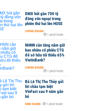
DMX hút gần 700 tỷ
đồng vốn ngoại trong
phiên thứ hai lên HOSE
CHỨNG KHOÁN
-
1 phút trước
NHNN cần tăng nắm giữ
bao nhiêu cổ phiếu CTG
để sở hữu tối thiểu 65%
VietinBank?
CHỨNG KHOÁN
-
1 phút trước
Bà Lê Thị Thu Thủy gửi
lời chào tạm biệt
VinFast sau 9 năm gắn
bó
KINH DOANH
-
1 phút trước