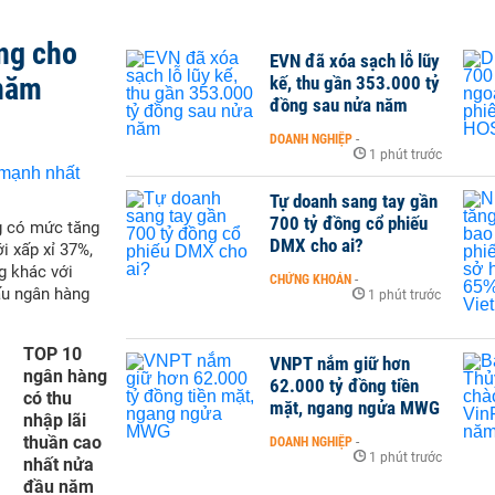
ng cho
EVN đã xóa sạch lỗ lũy
 năm
kế, thu gần 353.000 tỷ
đồng sau nửa năm
DOANH NGHIỆP
-
1 phút trước
Tự doanh sang tay gần
700 tỷ đồng cổ phiếu
g có mức tăng
DMX cho ai?
i xấp xỉ 37%,
g khác với
CHỨNG KHOÁN
-
ấu ngân hàng
1 phút trước
TOP 10
VNPT nắm giữ hơn
ngân hàng
62.000 tỷ đồng tiền
có thu
mặt, ngang ngửa MWG
nhập lãi
thuần cao
DOANH NGHIỆP
-
1 phút trước
nhất nửa
đầu năm