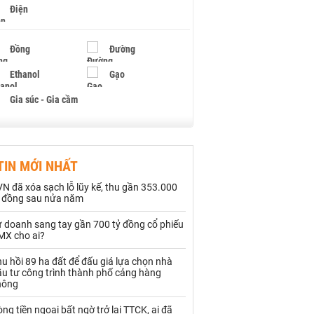
Điện
Đồng
Đường
Ethanol
Gạo
Gia súc - Gia cầm
Giấy
Gỗ
TIN MỚI NHẤT
Hạt điều
Hồ tiêu - Hạt tiêu
N đã xóa sạch lỗ lũy kế, thu gần 353.000
Khí đốt
ỷ đồng sau nửa năm
ự doanh sang tay gần 700 tỷ đồng cổ phiếu
Kim loại khác
Mắc ca
MX cho ai?
Muối
Ngũ cốc
u hồi 89 ha đất để đấu giá lựa chọn nhà
ầu tư công trình thành phố cảng hàng
Nhựa - Hạt nhựa
hông
ng tiền ngoại bất ngờ trở lại TTCK, ai đã