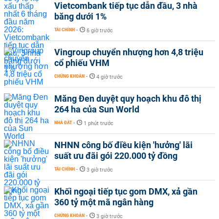
Vietcombank tiếp tục dẫn đầu, 3 nhà
băng dưới 1%
TÀI CHÍNH
-
6 giờ trước
Vingroup chuyển nhượng hơn 4,8 triệu
cổ phiếu VHM
CHỨNG KHOÁN
-
4 giờ trước
Măng Đen duyệt quy hoạch khu đô thị
264 ha của Sun World
NHÀ ĐẤT
-
1 phút trước
NHNN công bố điều kiện 'hưởng' lãi
suất ưu đãi gói 220.000 tỷ đồng
TÀI CHÍNH
-
3 giờ trước
Khối ngoại tiếp tục gom DMX, xả gần
360 tỷ một mã ngân hàng
CHỨNG KHOÁN
-
3 giờ trước