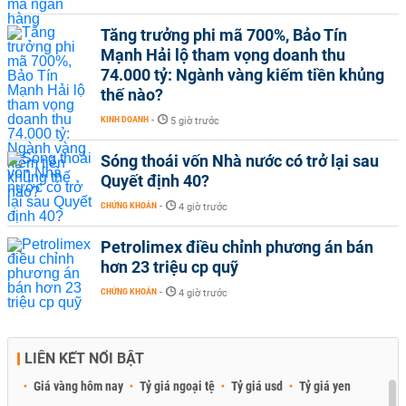
Tăng trưởng phi mã 700%, Bảo Tín
Mạnh Hải lộ tham vọng doanh thu
74.000 tỷ: Ngành vàng kiếm tiền khủng
thế nào?
KINH DOANH
-
5 giờ trước
Sóng thoái vốn Nhà nước có trở lại sau
Quyết định 40?
CHỨNG KHOÁN
-
4 giờ trước
Petrolimex điều chỉnh phương án bán
hơn 23 triệu cp quỹ
CHỨNG KHOÁN
-
4 giờ trước
LIÊN KẾT NỔI BẬT
Giá vàng hôm nay
Tỷ giá ngoại tệ
Tỷ giá usd
Tỷ giá yen