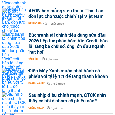
AEON bán mảng siêu thị tại Thái Lan,
dồn lực cho ‘cuộc chiến’ tại Việt Nam
KINH DOANH
-
1 phút trước
Bức tranh tài chính tiêu dùng nửa đầu
2026 tiếp tục phân hóa: VietCredit báo
lãi tăng ba chữ số, ông lớn đầu ngành
'hụt hơi'
TÀI CHÍNH
-
3 giờ trước
Điện Máy Xanh muốn phát hành cổ
phiếu với tỷ lệ 1:1 để tăng thanh khoản
DOANH NGHIỆP
-
3 giờ trước
Sau nhịp điều chỉnh mạnh, CTCK nhìn
thấy cơ hội ở nhóm cổ phiếu nào?
CHỨNG KHOÁN
-
3 giờ trước