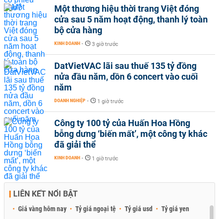
Một thương hiệu thời trang Việt đóng
cửa sau 5 năm hoạt động, thanh lý toàn
bộ cửa hàng
KINH DOANH
-
3 giờ trước
DatVietVAC lãi sau thuế 135 tỷ đồng
nửa đầu năm, dồn 6 concert vào cuối
năm
DOANH NGHIỆP
-
1 giờ trước
Công ty 100 tỷ của Huấn Hoa Hồng
bỗng dưng ‘biến mất’, một công ty khác
đã giải thể
KINH DOANH
-
1 giờ trước
LIÊN KẾT NỔI BẬT
Giá vàng hôm nay
Tỷ giá ngoại tệ
Tỷ giá usd
Tỷ giá yen