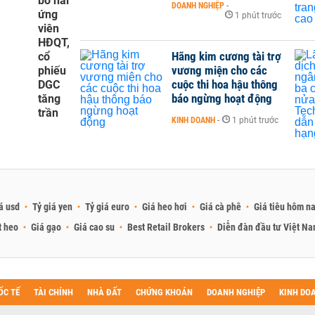
bố hai
DOANH NGHIỆP
-
ứng
1 phút trước
viên
HĐQT,
Hãng kim cương tài trợ
cổ
vương miện cho các
phiếu
cuộc thi hoa hậu thông
DGC
báo ngừng hoạt động
tăng
trần
KINH DOANH
-
1 phút trước
á usd
Tỷ giá yen
Tỷ giá euro
Giá heo hơi
Giá cà phê
Giá tiêu hôm n
t heo
Giá gạo
Giá cao su
Best Retail Brokers
Diễn đàn đầu tư Việt N
ỐC TẾ
TÀI CHÍNH
NHÀ ĐẤT
CHỨNG KHOÁN
DOANH NGHIỆP
KINH DO