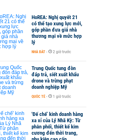
HoREA: Nghị quyết 21
có thể tạo xung lực mới,
góp phần đưa giá nhà
thương mại về mức hợp
lý
NHÀ ĐẤT
-
2 giờ trước
Trung Quốc tung đòn
đáp trả, siết xuất khẩu
drone và trừng phạt
doanh nghiệp Mỹ
QUỐC TẾ
-
1 giờ trước
'Đế chế’ kinh doanh hàng
xa xỉ của Lý Nhã Kỳ: Từ
phân phối, thiết kế kim
cương đến thời trang,
phụ kiện cao cấp