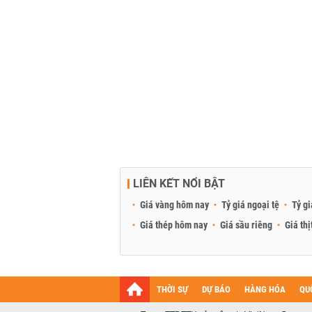
LIÊN KẾT NỔI BẬT
Giá vàng hôm nay
Tỷ giá ngoại tệ
Tỷ gi
Giá thép hôm nay
Giá sầu riêng
Giá thị
THỜI SỰ
DỰ BÁO
HÀNG HÓA
QU