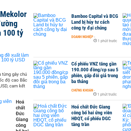
 Mekolor
Bamboo Capital và BCG
đường
Land bị hủy tư cách
công ty đại chúng
 100 tỷ
DOANH NGHIỆP
-
1 phút trước
Cổ phiếu VNZ tăng gần
190.000 đồng/cp sau 5
 từng gây chú
phiên, gấp đôi giá trong
tốc độ cao Bắc
ba tháng
 USD, cam kết
CHỨNG KHOÁN
-
1 phút trước
Hoá
Hoá chất Đức Giang
chất
công bố hai ứng viên
Đức
HĐQT, cổ phiếu DGC
Giang
tăng trần
công