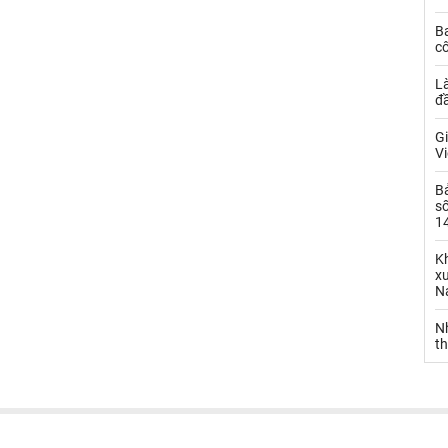
B
cô
L
đ
Gi
Vi
B
số
14
Kh
xu
N
N
t