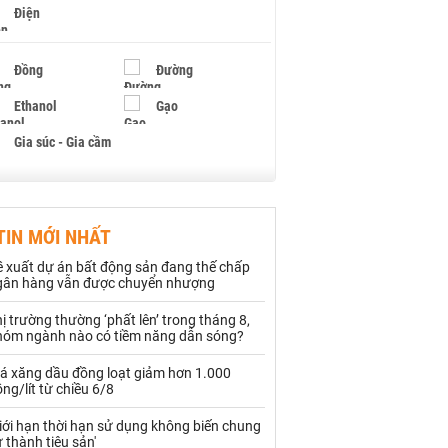
Điện
Đồng
Đường
Ethanol
Gạo
Gia súc - Gia cầm
Giấy
Gỗ
TIN MỚI NHẤT
Hạt điều
Hồ tiêu - Hạt tiêu
ề xuất dự án bất động sản đang thế chấp
Khí đốt
gân hàng vẫn được chuyển nhượng
ị trường thường ‘phất lên’ trong tháng 8,
Kim loại khác
Mắc ca
hóm ngành nào có tiềm năng dẫn sóng?
Muối
Ngũ cốc
iá xăng dầu đồng loạt giảm hơn 1.000
ng/lít từ chiều 6/8
Nhựa - Hạt nhựa
iới hạn thời hạn sử dụng không biến chung
 thành tiêu sản'