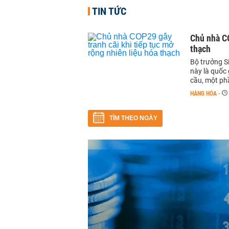
TIN TỨC
Chủ nhà CO
thạch
Bộ trưởng Si
này là quốc 
cầu, một ph
HÀNG HÓA
-
TÌM THEO NGÀY