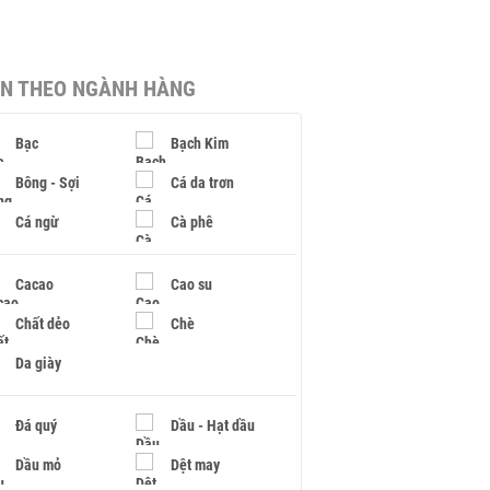
IN THEO NGÀNH HÀNG
Bạc
Bạch Kim
Bông - Sợi
Cá da trơn
Cá ngừ
Cà phê
Cacao
Cao su
Chất dẻo
Chè
Da giày
Đá quý
Dầu - Hạt dầu
Dầu mỏ
Dệt may