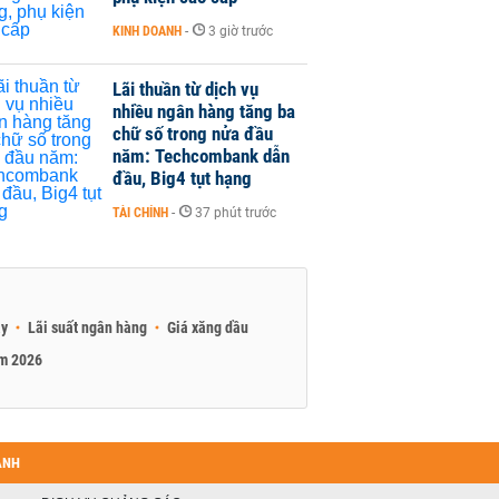
KINH DOANH
-
3 giờ trước
Lãi thuần từ dịch vụ
nhiều ngân hàng tăng ba
chữ số trong nửa đầu
năm: Techcombank dẫn
đầu, Big4 tụt hạng
TÀI CHÍNH
-
37 phút trước
ay
Lãi suất ngân hàng
Giá xăng dầu
am 2026
ANH