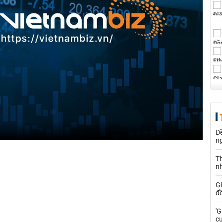
Đ
n
Th
n
G
đồ
'G
cư