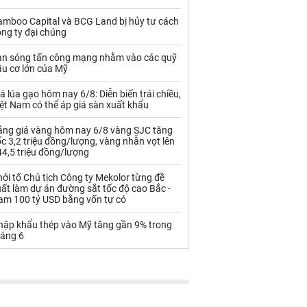
Palladium
Phân bón
amboo Capital và BCG Land bị hủy tư cách
Rau - Củ -Quả
Sắt thép
ng ty đại chúng
Sữa
àn sóng tấn công mạng nhằm vào các quỹ
ầu cơ lớn của Mỹ
á lúa gạo hôm nay 6/8: Diễn biến trái chiều,
Than
Thức ăn chăn nuôi
ệt Nam có thể áp giá sàn xuất khẩu
Thủy hải sản khác
Tôm
ảng giá vàng hôm nay 6/8 vàng SJC tăng
c 3,2 triệu đồng/lượng, vàng nhẫn vọt lên
Vàng
4,5 triệu đồng/lượng
ởi tố Chủ tịch Công ty Mekolor từng đề
VLXD khác
Xăng dầu
ất làm dự án đường sắt tốc độ cao Bắc -
am 100 tỷ USD bằng vốn tự có
Xi măng - Clynker
hập khẩu thép vào Mỹ tăng gần 9% trong
háng 6