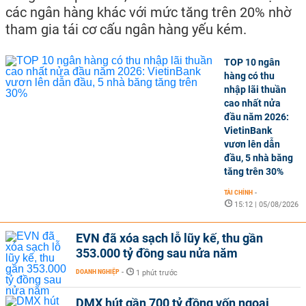
các ngân hàng khác với mức tăng trên 20% nhờ
tham gia tái cơ cấu ngân hàng yếu kém.
TOP 10 ngân
hàng có thu
nhập lãi thuần
cao nhất nửa
đầu năm 2026:
VietinBank
vươn lên dẫn
đầu, 5 nhà băng
tăng trên 30%
TÀI CHÍNH
-
15:12 | 05/08/2026
EVN đã xóa sạch lỗ lũy kế, thu gần
353.000 tỷ đồng sau nửa năm
DOANH NGHIỆP
-
1 phút trước
DMX hút gần 700 tỷ đồng vốn ngoại