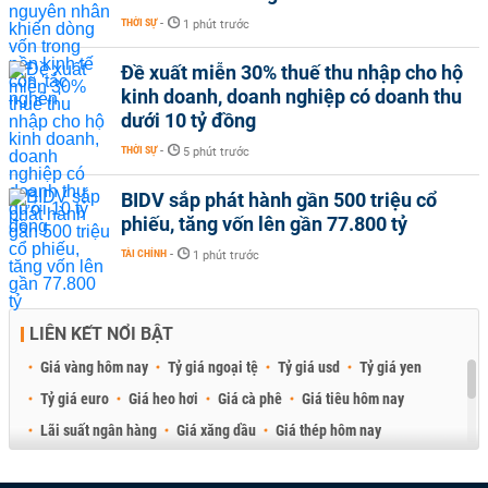
THỜI SỰ
-
1 phút trước
Đề xuất miễn 30% thuế thu nhập cho hộ
kinh doanh, doanh nghiệp có doanh thu
dưới 10 tỷ đồng
THỜI SỰ
-
5 phút trước
BIDV sắp phát hành gần 500 triệu cổ
phiếu, tăng vốn lên gần 77.800 tỷ
TÀI CHÍNH
-
1 phút trước
LIÊN KẾT NỔI BẬT
Giá vàng hôm nay
Tỷ giá ngoại tệ
Tỷ giá usd
Tỷ giá yen
Tỷ giá euro
Giá heo hơi
Giá cà phê
Giá tiêu hôm nay
Lãi suất ngân hàng
Giá xăng dầu
Giá thép hôm nay
Giá sầu riêng
Giá thịt heo
Giá gạo
Giá cao su