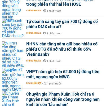
trong phiên thứ hai lên HOSE
CHỨNG KHOÁN
-
1 phút trước
Tự doanh sang tay gần 700 tỷ đồng cổ
phiếu DMX cho ai?
CHỨNG KHOÁN
-
1 phút trước
NHNN cần tăng nắm giữ bao nhiêu cổ
phiếu CTG để sở hữu tối thiểu 65%
VietinBank?
CHỨNG KHOÁN
-
1 phút trước
VNPT nắm giữ hơn 62.000 tỷ đồng tiền
mặt, ngang ngửa MWG
DOANH NGHIỆP
-
1 phút trước
Chuyên gia Phạm Xuân Hoè chỉ ra 6
nguyên nhân khiến dòng vốn trong nền
kinh tế còn 'tắc nghẽn'