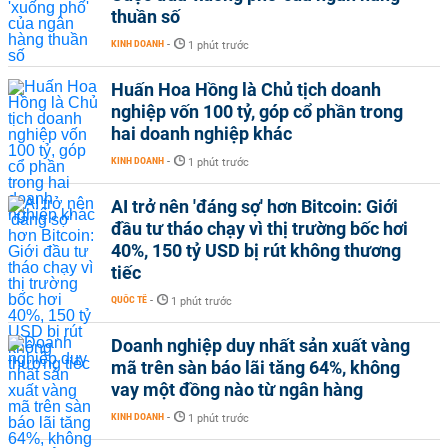
thuần số
KINH DOANH
-
1 phút trước
Huấn Hoa Hồng là Chủ tịch doanh
nghiệp vốn 100 tỷ, góp cổ phần trong
hai doanh nghiệp khác
KINH DOANH
-
1 phút trước
AI trở nên 'đáng sợ' hơn Bitcoin: Giới
đầu tư tháo chạy vì thị trường bốc hơi
40%, 150 tỷ USD bị rút không thương
tiếc
QUỐC TẾ
-
1 phút trước
Doanh nghiệp duy nhất sản xuất vàng
mã trên sàn báo lãi tăng 64%, không
vay một đồng nào từ ngân hàng
KINH DOANH
-
1 phút trước