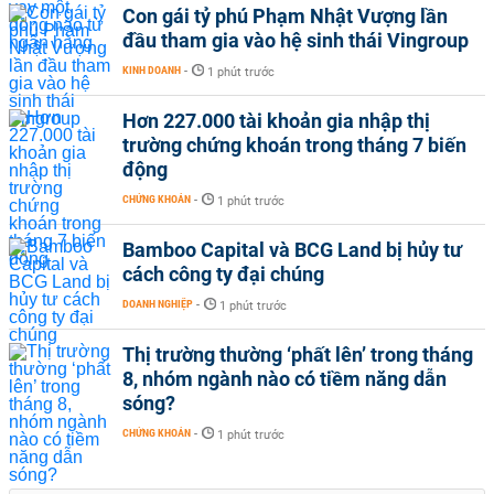
Con gái tỷ phú Phạm Nhật Vượng lần
đầu tham gia vào hệ sinh thái Vingroup
KINH DOANH
-
1 phút trước
Hơn 227.000 tài khoản gia nhập thị
trường chứng khoán trong tháng 7 biến
động
CHỨNG KHOÁN
-
1 phút trước
Bamboo Capital và BCG Land bị hủy tư
cách công ty đại chúng
DOANH NGHIỆP
-
1 phút trước
Thị trường thường ‘phất lên’ trong tháng
8, nhóm ngành nào có tiềm năng dẫn
sóng?
CHỨNG KHOÁN
-
1 phút trước