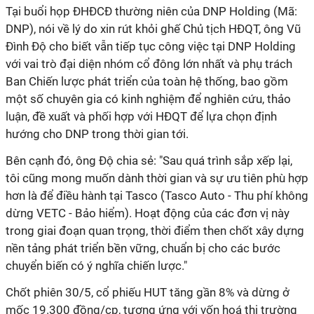
Tại buổi họp ĐHĐCĐ thường niên của DNP Holding (Mã:
DNP), nói về lý do xin rút khỏi ghế Chủ tịch HĐQT, ông Vũ
Đình Độ cho biết vẫn tiếp tục công việc tại DNP Holding
với vai trò đại diện nhóm cổ đông lớn nhất và phụ trách
Ban Chiến lược phát triển của toàn hệ thống, bao gồm
một số chuyên gia có kinh nghiệm để nghiên cứu, thảo
luận, đề xuất và phối hợp với HĐQT để lựa chọn định
hướng cho DNP trong thời gian tới.
Bên cạnh đó, ông Độ chia sẻ: "Sau quá trình sắp xếp lại,
tôi cũng mong muốn dành thời gian và sự ưu tiên phù hợp
hơn là để điều hành tại Tasco (Tasco Auto - Thu phí không
dừng VETC - Bảo hiểm). Hoạt động của các đơn vị này
trong giai đoạn quan trọng, thời điểm then chốt xây dựng
nền tảng phát triển bền vững, chuẩn bị cho các bước
chuyển biến có ý nghĩa chiến lược."
Chốt phiên 30/5, cổ phiếu HUT tăng gần 8% và dừng ở
mốc 19.300 đồng/cp, tương ứng với vốn hoá thị trường