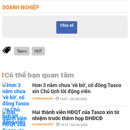
DOANH NGHIỆP
Chia sẻ
Tasco
HUT
Có thể bạn quan tâm
Hơn 3 năm chưa 'về bờ', cổ đông Tasco
xin Chủ tịch lời động viên
CHỨNG KHOÁN
-
18:07 | 20/04/2026
Hai thành viên HĐQT của Tasco xin từ
nhiệm trước thềm họp ĐHĐCĐ
DOANH NGHIỆP
-
14:31 | 02/04/2026