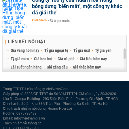
bỗng dưng ‘biến mất’, một công ty khác
đã giải thể
KINH DOANH
-
8 giờ trước
LIÊN KẾT NỔI BẬT
Giá vàng hôm nay
Tỷ giá ngoại tệ
Tỷ giá usd
Tỷ giá yen
Tỷ giá euro
Giá heo hơi
Giá cà phê
Giá tiêu hôm nay
Lãi suất ngân hàng
Giá xăng dầu
Giá thép hôm nay
Giá sầu riêng
Giá thịt heo
Giá gạo
Giá cao su
Best Retail Brokers
Diễn đàn đầu tư Việt Nam 2026
Trang TTĐTTH của công ty VietNewsCorp
Giấy phép số 3323/GP-TTĐT do Sở VH&TT TP.HCM cấp ngày 20/3/2026
Lầu 5 - Compa Building - 293 Điện Biên Phủ - Phường Gia Định - TP.HCM
Chi nhánh:
Số 5 - Khu 38A Trần Phú - Phường Ba Đình - TP. Hà Nội
Chịu trách nhiệm nội dung:
Hoàng Hữu Lợi
Hotline:
0975798489
Email:
info@vietnambiz.vn
Trách nhiệm về thông tin
DỊCH VỤ QUẢNG CÁO