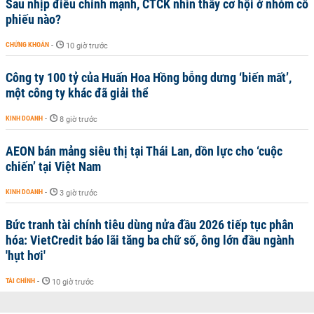
Sau nhịp điều chỉnh mạnh, CTCK nhìn thấy cơ hội ở nhóm cổ
phiếu nào?
CHỨNG KHOÁN
-
10 giờ trước
Công ty 100 tỷ của Huấn Hoa Hồng bỗng dưng ‘biến mất’,
một công ty khác đã giải thể
KINH DOANH
-
8 giờ trước
AEON bán mảng siêu thị tại Thái Lan, dồn lực cho ‘cuộc
chiến’ tại Việt Nam
KINH DOANH
-
3 giờ trước
Bức tranh tài chính tiêu dùng nửa đầu 2026 tiếp tục phân
hóa: VietCredit báo lãi tăng ba chữ số, ông lớn đầu ngành
'hụt hơi'
TÀI CHÍNH
-
10 giờ trước