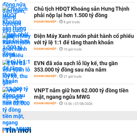
Chủ tịch HĐQT Khoáng sản Hưng Thịnh
phải nộp lại hơn 1.500 tỷ đồng
DOANH NGHIỆP
-
8 giờ trước
Điện Máy Xanh muốn phát hành cổ phiếu
với tỷ lệ 1:1 để tăng thanh khoản
DOANH NGHIỆP
-
10 giờ trước
EVN đã xóa sạch lỗ lũy kế, thu gần
353.000 tỷ đồng sau nửa năm
DOANH NGHIỆP
-
21 giờ trước
VNPT nắm giữ hơn 62.000 tỷ đồng tiền
mặt, ngang ngửa MWG
DOANH NGHIỆP
-
15:56 | 07/08/2026
Tin mới