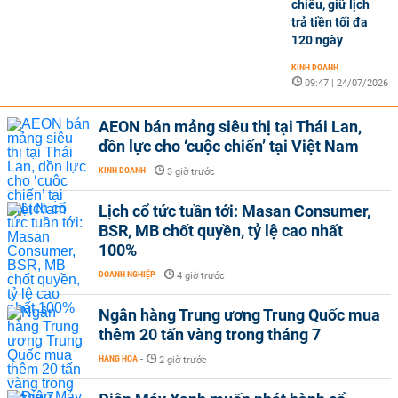
chiều, giữ lịch
trả tiền tối đa
120 ngày
KINH DOANH
-
09:47 | 24/07/2026
AEON bán mảng siêu thị tại Thái Lan,
dồn lực cho ‘cuộc chiến’ tại Việt Nam
KINH DOANH
-
3 giờ trước
Lịch cổ tức tuần tới: Masan Consumer,
BSR, MB chốt quyền, tỷ lệ cao nhất
100%
DOANH NGHIỆP
-
4 giờ trước
Ngân hàng Trung ương Trung Quốc mua
thêm 20 tấn vàng trong tháng 7
HÀNG HÓA
-
2 giờ trước