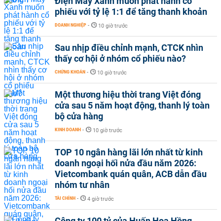
Điện Máy Xanh muốn phát hành cổ
phiếu với tỷ lệ 1:1 để tăng thanh khoản
DOANH NGHIỆP
-
10 giờ trước
Sau nhịp điều chỉnh mạnh, CTCK nhìn
thấy cơ hội ở nhóm cổ phiếu nào?
CHỨNG KHOÁN
-
10 giờ trước
Một thương hiệu thời trang Việt đóng
cửa sau 5 năm hoạt động, thanh lý toàn
bộ cửa hàng
KINH DOANH
-
10 giờ trước
TOP 10 ngân hàng lãi lớn nhất từ kinh
doanh ngoại hối nửa đầu năm 2026:
Vietcombank quán quân, ACB dẫn đầu
nhóm tư nhân
TÀI CHÍNH
-
4 giờ trước
Công ty 100 tỷ của Huấn Hoa Hồng