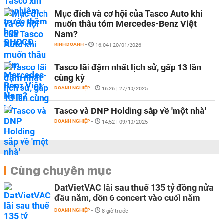
Mục đích và cơ hội của Tasco Auto khi
muốn thâu tóm Mercedes-Benz Việt
Nam?
KINH DOANH
-
16:04 | 20/01/2026
Tasco lãi đậm nhất lịch sử, gấp 13 lần
cùng kỳ
DOANH NGHIỆP
-
16:26 | 27/10/2025
Tasco và DNP Holding sắp về 'một nhà'
DOANH NGHIỆP
-
14:52 | 09/10/2025
Cùng chuyên mục
DatVietVAC lãi sau thuế 135 tỷ đồng nửa
đầu năm, dồn 6 concert vào cuối năm
DOANH NGHIỆP
-
8 giờ trước